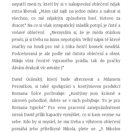
nepatří mezi ty, kteří by si v nakupování oblečení nějak
extra libovali: „Mám rád zajít na jedno místo a nabrat si
všechno, co mě nějakým způsobem baví. Hotovo za
dvacet.“ Na co si však sympatický mladík potrpí, je čisté a
voňavé oblečení: „Nemyslím si, že je móda otázkou
peněz, já si třeba na luxus nepotrpím. Velký nápis té které
značky na hrudi pro mě z trika hezčí kousek neudělá.
Podceňovaná je ale podle mě čistota oblečení a obuvi.
Miluju vůni čerstvě vypraného prádla, tak do pračky
dávám dvakrát víc aviváže J.“
David Gránský, který bude alternovat s Milanem
Peroutkou, si také spolupráci s kostýmovou produkcí
Romana Šolce pochvaluje: „Kostýmy jsou krásné a
zároveň pohodlné, dobře se v nich pohybuje. To je pro
Romana typické.“ Pro svou pracovní zaneprázdněnost
nemá David příliš kapacity vymýšlet, co si kam vezme na
sebe. Kdo by si myslel, že mu třeba s výběrem oblečení
pomáhá jeho přítelkyně Nikola, plete se. „S Nikolou