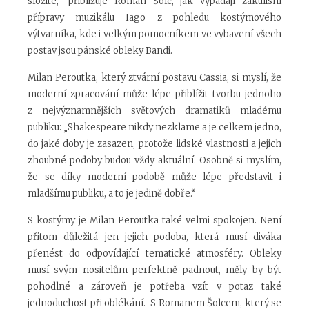
složité,“ přibližuje Roman Šolc, jak vypadají zákulisní
přípravy muzikálu Iago z pohledu kostýmového
výtvarníka, kde i velkým pomocníkem ve vybavení všech
postav jsou pánské obleky Bandi.
Milan Peroutka, který ztvární postavu Cassia, si myslí, že
moderní zpracování může lépe přiblížit tvorbu jednoho
z nejvýznamnějších světových dramatiků mladému
publiku: „Shakespeare nikdy nezklame a je celkem jedno,
do jaké doby je zasazen, protože lidské vlastnosti a jejich
zhoubné podoby budou vždy aktuální. Osobně si myslím,
že se díky moderní podobě může lépe představit i
mladšímu publiku, a to je jedině dobře.“
S kostýmy je Milan Peroutka také velmi spokojen. Není
přitom důležitá jen jejich podoba, která musí diváka
přenést do odpovídající tematické atmosféry. Obleky
musí svým nositelům perfektně padnout, měly by být
pohodlné a zároveň je potřeba vzít v potaz také
jednoduchost při oblékání. S Romanem Šolcem, který se