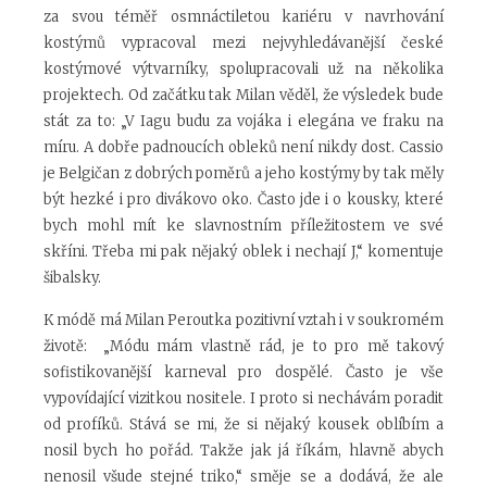
za svou téměř osmnáctiletou kariéru v navrhování
kostýmů vypracoval mezi nejvyhledávanější české
kostýmové výtvarníky, spolupracovali už na několika
projektech. Od začátku tak Milan věděl, že výsledek bude
stát za to: „V Iagu budu za vojáka i elegána ve fraku na
míru. A dobře padnoucích obleků není nikdy dost. Cassio
je Belgičan z dobrých poměrů a jeho kostýmy by tak měly
být hezké i pro divákovo oko. Často jde i o kousky, které
bych mohl mít ke slavnostním příležitostem ve své
skříni. Třeba mi pak nějaký oblek i nechají J,“ komentuje
šibalsky.
K módě má Milan Peroutka pozitivní vztah i v soukromém
životě: „Módu mám vlastně rád, je to pro mě takový
sofistikovanější karneval pro dospělé. Často je vše
vypovídající vizitkou nositele. I proto si nechávám poradit
od profíků. Stává se mi, že si nějaký kousek oblíbím a
nosil bych ho pořád. Takže jak já říkám, hlavně abych
nenosil všude stejné triko,“ směje se a dodává, že ale