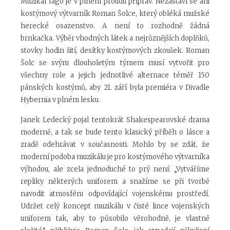
Muzikál Iago je v plném proudu příprav. Nezastaví se ani
kostýmový výtvarník Roman Šolce, který obléká mužské
herecké osazenstvo. A není to rozhodně žádná
brnkačka. Výběr vhodných látek a nejrůznějších doplňků,
stovky hodin šití, desítky kostýmových zkoušek. Roman
Šolc se svým dlouholetým týmem musí vytvořit pro
všechny role a jejich jednotlivé alternace téměř 150
pánských kostýmů, aby 21. září byla premiéra v Divadle
Hybernia v plném lesku.
Janek Ledecký pojal tentokrát Shakespearovské drama
moderně, a tak se bude tento klasický příběh o lásce a
zradě odehrávat v současnosti. Mohlo by se zdát, že
moderní podoba muzikálu je pro kostýmového výtvarníka
výhodou, ale zcela jednoduché to prý není: „Vytváříme
repliky některých uniforem a snažíme se při tvorbě
navodit atmosféru odpovídající vojenskému prostředí.
Udržet celý koncept muzikálu v čisté lince vojenských
uniforem tak, aby to působilo věrohodně, je vlastně