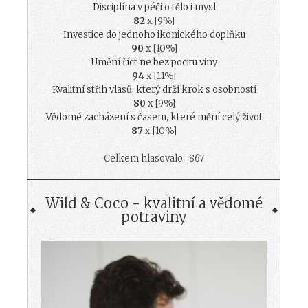
Disciplína v péči o tělo i mysl
82
x [9%]
Investice do jednoho ikonického doplňku
90
x [10%]
Umění říct ne bez pocitu viny
94
x [11%]
Kvalitní střih vlasů, který drží krok s osobností
80
x [9%]
Vědomé zacházení s časem, které mění celý život
87
x [10%]
Celkem hlasovalo : 867
Wild & Coco - kvalitní a vědomé
potraviny