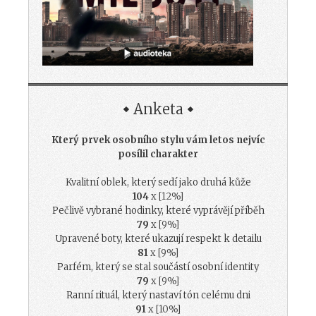
Anketa
Který prvek osobního stylu vám letos nejvíc
posílil charakter
Kvalitní oblek, který sedí jako druhá kůže
104
x [12%]
Pečlivě vybrané hodinky, které vyprávějí příběh
79
x [9%]
Upravené boty, které ukazují respekt k detailu
81
x [9%]
Parfém, který se stal součástí osobní identity
79
x [9%]
Ranní rituál, který nastaví tón celému dni
91
x [10%]