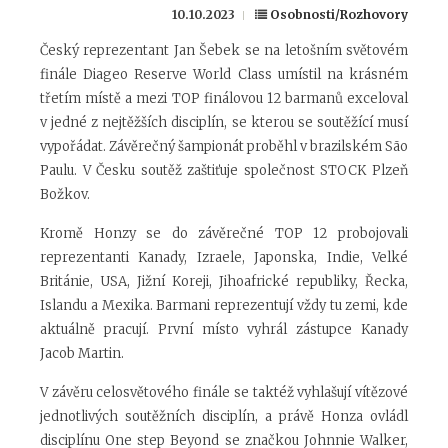
10.10.2023
Osobnosti/Rozhovory
Český reprezentant Jan Šebek se na letošním světovém
finále Diageo Reserve World Class umístil na krásném
třetím místě a mezi TOP finálovou 12 barmanů exceloval
v jedné z nejtěžších disciplín, se kterou se soutěžící musí
vypořádat. Závěrečný šampionát proběhl v brazilském São
Paulu. V Česku soutěž zaštiťuje společnost STOCK Plzeň
Božkov.
Kromě Honzy se do závěrečné TOP 12 probojovali
reprezentanti Kanady, Izraele, Japonska, Indie, Velké
Británie, USA, Jižní Koreji, Jihoafrické republiky, Řecka,
Islandu a Mexika. Barmani reprezentují vždy tu zemi, kde
aktuálně pracují. První místo vyhrál zástupce Kanady
Jacob Martin.
V závěru celosvětového finále se taktéž vyhlašují vítězové
jednotlivých soutěžních disciplín, a právě Honza ovládl
disciplínu One step Beyond se značkou Johnnie Walker,