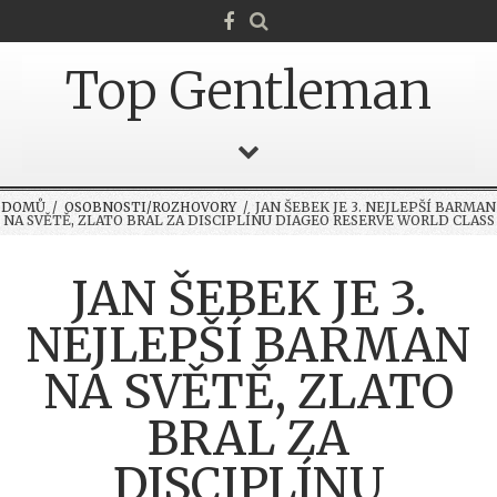
Top Gentleman
DOMŮ
/
OSOBNOSTI/ROZHOVORY
/ JAN ŠEBEK JE 3. NEJLEPŠÍ BARMAN
NA SVĚTĚ, ZLATO BRAL ZA DISCIPLÍNU DIAGEO RESERVE WORLD CLASS
JAN ŠEBEK JE 3.
NEJLEPŠÍ BARMAN
NA SVĚTĚ, ZLATO
BRAL ZA
DISCIPLÍNU