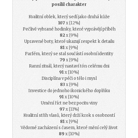
posílil charakter
Kvalitní oblek, který sedí jako druhá kůže
107
x [12%]
Pečlivě vybrané hodinky, které vyprávějí příběh
82
x [9%]
Upravené boty, které ukazují respekt k detailu
81
x [9%]
Parfém, který se stal součástí osobní identity
79
x [9%]
Ranní rituál, který nastaví tón celému dni
91
x [10%]
Disciplína v péči o tělo i mysl
83
x [9%]
Investice do jednoho ikonického doplňku
91
x [10%]
Umění říct ne bez pocitu viny
97
x [11%]
Kvalitní střih vlasů, který drží krok s osobností
81
x [9%]
Vědomé zacházení s časem, které mění celý život
89
x [10%]