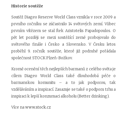
Historie soutěže
Soutěž Diageo Reserve World Class vznikla v roce 2009 a
prvního ročníku se zúčastnilo 14 světových zemí. Vůbec
prvním vítězem se stal Řek Aristotelis Papadopoulos. O
pět let později se mezi soutěžící země probojovalo do
světového finále i Česko a Slovensko. V Česku letos
proběhl 9. ročník soutěže, které již podruhé pořádala
společnost STOCK Plzeň-Božkov.
Kromě ocenění těch nejlepších barmanů z celého světa je
cílem Diageo World Class také dlouhodobá péče o
barmanskou komunitu – a to jak podporou, tak
vzděláváním a inspirací. Zasazuje se také o podporu trhu a
inspiraci k lepší konzumaci alkoholu (Better drinking).
Více na
www.stock.cz