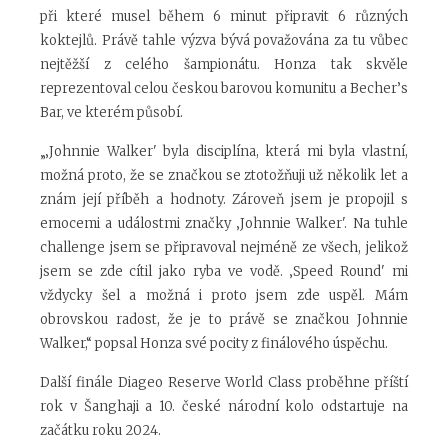
při které musel během 6 minut připravit 6 různých
koktejlů. Právě tahle výzva bývá považována za tu vůbec
nejtěžší z celého šampionátu. Honza tak skvěle
reprezentoval celou českou barovou komunitu a Becher’s
Bar, ve kterém působí.
„‚Johnnie Walker' byla disciplína, která mi byla vlastní,
možná proto, že se značkou se ztotožňuji už několik let a
znám její příběh a hodnoty. Zároveň jsem je propojil s
emocemi a událostmi značky ‚Johnnie Walker'. Na tuhle
challenge jsem se připravoval nejméně ze všech, jelikož
jsem se zde cítil jako ryba ve vodě. ‚Speed Round' mi
vždycky šel a možná i proto jsem zde uspěl. Mám
obrovskou radost, že je to právě se značkou Johnnie
Walker,“ popsal Honza své pocity z finálového úspěchu.
Další finále Diageo Reserve World Class proběhne příští
rok v Šanghaji a 10. české národní kolo odstartuje na
začátku roku 2024.