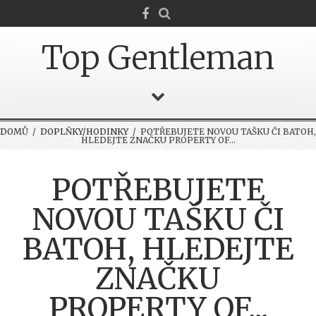
Top Gentleman
DOMŮ
/
DOPLŇKY/HODINKY
/ POTŘEBUJETE NOVOU TAŠKU ČI BATOH,
HLEDEJTE ZNAČKU PROPERTY OF...
POTŘEBUJETE
NOVOU TAŠKU ČI
BATOH, HLEDEJTE
ZNAČKU
PROPERTY OF...