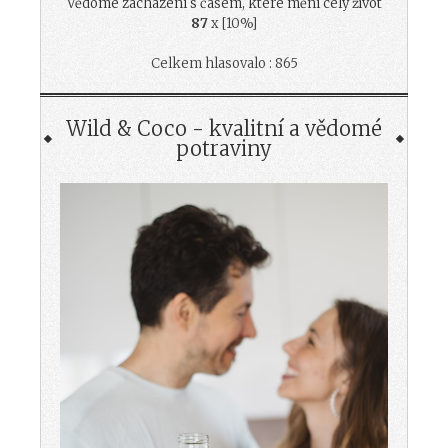
Vědomé zacházení s časem, které mění celý život
87
x [10%]
Celkem hlasovalo : 865
Wild & Coco - kvalitní a vědomé
potraviny