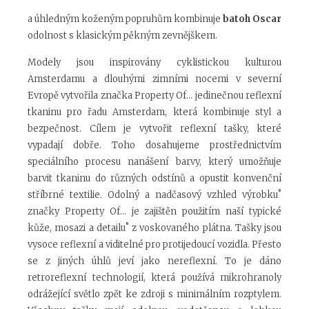
a úhledným koženým popruhům kombinuje
batoh Oscar
odolnost s klasickým pěkným zevnějškem.
Modely jsou inspirovány cyklistickou kulturou
Amsterdamu a dlouhými zimními nocemi v severní
Evropě vytvořila značka Property Of... jedinečnou reflexní
tkaninu pro řadu Amsterdam, která kombinuje styl a
bezpečnost. Cílem je vytvořit reflexní tašky, které
vypadají dobře. Toho dosahujeme prostřednictvím
speciálního procesu nanášení barvy, který umožňuje
barvit tkaninu do různých odstínů a opustit konvenční
stříbrné textilie. Odolný a nadčasový vzhled výrobku˚
značky Property Of... je zajištěn použitím naší typické
kůže, mosazi a detailu˚ z voskovaného plátna. Tašky jsou
vysoce reflexní a viditelné pro protijedoucí vozidla. Přesto
se z jiných úhlů jeví jako nereflexní. To je dáno
retroreflexní technologií, která používá mikrohranoly
odrážející světlo zpět ke zdroji s minimálním rozptylem.