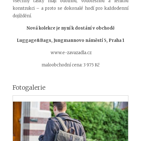
Všechny tašky mají odolnou, vodotěsnou a lehkou
konstrukci – a proto se dokonalé hodí pro každodenní
dojíždění.
Nová kolekce je nyní k dostání v obchodě
Luggage&Bags, Jungmannovo náměstí 5, Praha 1
www.e-zavazadla.cz
maloobchodní cena: 3 975 Kč
Fotogalerie