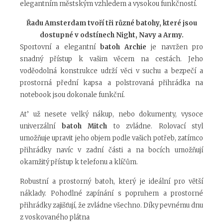
elegantním městským vzhledem a vysokou funkčností.
Řadu Amsterdam tvoří tři různé batohy, které jsou
dostupné v odstínech Night, Navy a Army.
Sportovní a elegantní
batoh Archie
je navržen pro
snadný přístup k vašim věcem na cestách. Jeho
voděodolná konstrukce udrží věci v suchu a bezpečí a
prostorná přední kapsa a polstrovaná přihrádka na
notebook jsou dokonale funkční.
At’ už nesete velký nákup, nebo dokumenty, vysoce
univerzální
batoh Mitch
to zvládne. Rolovací styl
umožňuje upravit jeho objem podle vašich potřeb, zatímco
přihrádky navíc v zadní části a na bocích umožňují
okamžitý přístup k telefonu a klíčům.
Robustní a prostorný batoh, který je ideální pro větší
náklady. Pohodlné zapínání s popruhem a prostorné
přihrádky zajišťují, že zvládne všechno. Díky pevnému dnu
z voskovaného plátna