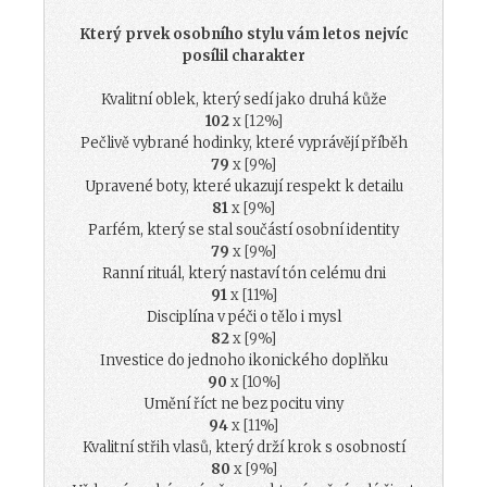
Který prvek osobního stylu vám letos nejvíc
posílil charakter
Kvalitní oblek, který sedí jako druhá kůže
102
x [12%]
Pečlivě vybrané hodinky, které vyprávějí příběh
79
x [9%]
Upravené boty, které ukazují respekt k detailu
81
x [9%]
Parfém, který se stal součástí osobní identity
79
x [9%]
Ranní rituál, který nastaví tón celému dni
91
x [11%]
Disciplína v péči o tělo i mysl
82
x [9%]
Investice do jednoho ikonického doplňku
90
x [10%]
Umění říct ne bez pocitu viny
94
x [11%]
Kvalitní střih vlasů, který drží krok s osobností
80
x [9%]