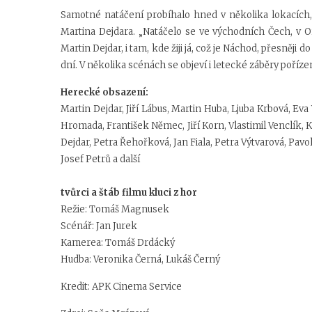
Samotné natáčení probíhalo hned v několika lokacích, 
Martina Dejdara. „Natáčelo se ve východních Čech, v Or
Martin Dejdar, i tam, kde žiji já, což je Náchod, přesněji 
dní. V několika scénách se objeví i letecké záběry poříze
Herecké obsazení:
Martin Dejdar, Jiří Lábus, Martin Huba, Ljuba Krbová, E
Hromada, František Němec, Jiří Korn, Vlastimil Venclík, K
Dejdar, Petra Řehořková, Jan Fiala, Petra Výtvarová, Pavo
Josef Petrů a další
tvůrci a štáb filmu kluci z hor
Režie: Tomáš Magnusek
Scénář: Jan Jurek
Kamerea: Tomáš Drdácký
Hudba: Veronika Černá, Lukáš Černý
Kredit: APK Cinema Service