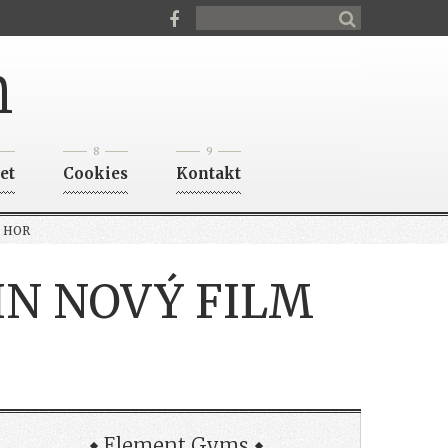
n
8
9
et
Cookies
Kontakt
 HOR
IN NOVÝ FILM
Element Gyms