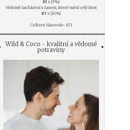
81
x [9%]
Vědomé zacházení s časem, které mění celý život
87
x [10%]
Celkem hlasovalo : 871
Wild & Coco - kvalitní a vědomé
potraviny