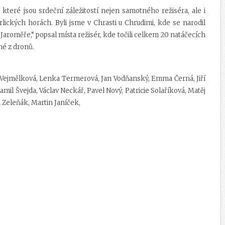
které jsou srdeční záležitostí nejen samotného režiséra, ale i
lických horách. Byli jsme v Chrasti u Chrudimi, kde se narodil
do Jaroměře,“ popsal místa režisér, kde točili celkem 20 natáčecích
né z dronů.
va Vejmělková, Lenka Termerová, Jan Vodňanský, Emma Černá, Jiří
amil Švejda, Václav Neckář, Pavel Nový, Patricie Solaříková, Matěj
l Zeleňák, Martin Janíček,