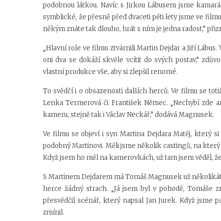
podobnou látkou. Navíc s Jirkou Lábusem jsme kamarádi
symblické, že přesně před dvaceti pěti lety jsme ve film
někým znáte tak dlouho, hrát s ním je jedna radost,“ přiz
„Hlavní role ve filmu ztvárnili Martin Dejdar a Jiří Lábus.
oni dva se dokáží skvěle vcítit do svých postav,“ zd
vlastní produkce vše, aby si zlepšil renomé.
To svědčí i o obsazenosti dalších herců. Ve filmu se toti
Lenka Termerová či František Němec. „Nechybí zde ani
kameru, stejně tak i Václav Neckář,” dodává Magnusek.
Ve filmu se objeví i syn Martina Dejdara Matěj, který si
podobný Martinovi. Měli jsme několik castingů, na který
Když jsem ho měl na kamerovkách, už tam jsem věděl, že 
S Martinem Dejdarem má Tomáš Magnusek už několikátou s
herce žádný strach. „Já jsem byl v pohodě, Tomáše zn
přesvědčil scénář, který napsal Jan Jurek. Když jsme p
zmínil.