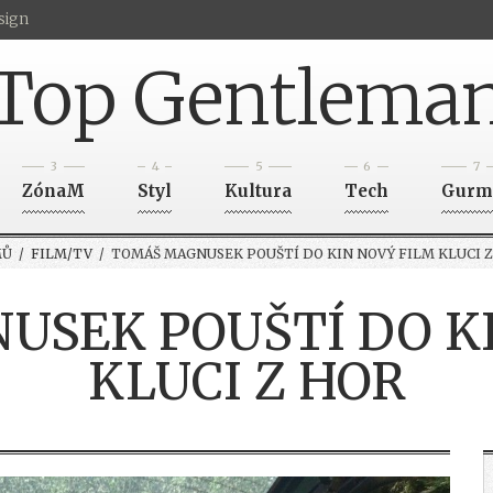
sign
Top Gentlema
3
4
5
6
7
ZónaM
Styl
Kultura
Tech
Gurm
MŮ
/
FILM/TV
/ TOMÁŠ MAGNUSEK POUŠTÍ DO KIN NOVÝ FILM KLUCI Z
SEK POUŠTÍ DO K
KLUCI Z HOR