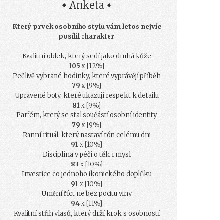
Anketa
Který prvek osobního stylu vám letos nejvíc
posílil charakter
Kvalitní oblek, který sedí jako druhá kůže
105
x [12%]
Pečlivě vybrané hodinky, které vyprávějí příběh
79
x [9%]
Upravené boty, které ukazují respekt k detailu
81
x [9%]
Parfém, který se stal součástí osobní identity
79
x [9%]
Ranní rituál, který nastaví tón celému dni
91
x [10%]
Disciplína v péči o tělo i mysl
83
x [10%]
Investice do jednoho ikonického doplňku
91
x [10%]
Umění říct ne bez pocitu viny
94
x [11%]
Kvalitní střih vlasů, který drží krok s osobností