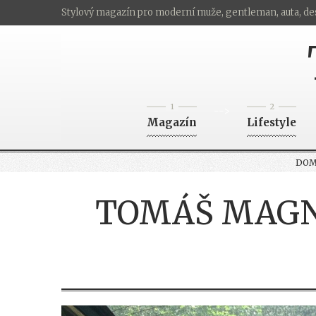
Stylový magazín pro moderní muže, gentleman, auta, de
1
2
-->
Magazín
Lifestyle
DO
TOMÁŠ MAGNU