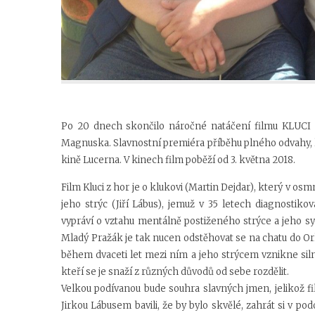
Po 20 dnech skončilo náročné natáčení filmu KLUCI 
Magnuska. Slavnostní premiéra příběhu plného odvahy, lá
kině Lucerna. V kinech film poběží od 3. května 2018.
Film Kluci z hor je o klukovi (Martin Dejdar), který v os
jeho strýc (Jiří Lábus), jemuž v 35 letech diagnostiko
vypráví o vztahu mentálně postiženého strýce a jeho 
Mladý Pražák je tak nucen odstěhovat se na chatu do Orl
během dvaceti let mezi ním a jeho strýcem vznikne sil
kteří se je snaží z různých důvodů od sebe rozdělit.
Velkou podívanou bude souhra slavných jmen, jelikož 
Jirkou Lábusem bavili, že by bylo skvělé, zahrát si v 