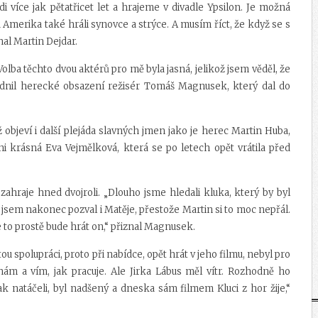
 více jak pětatřicet let a hrajeme v divadle Ypsilon. Je možná
u Amerika také hráli synovce a strýce. A musím říct, že když se s
nal Martin Dejdar.
 Volba těchto dvou aktérů pro mě byla jasná, jelikož jsem věděl, že
ůvodnil herecké obsazení režisér Tomáš Magnusek, který dal do
ž objeví i další plejáda slavných jmen jako je herec Martin Huba,
 krásná Eva Vejmělková, která se po letech opět vrátila před
 zahraje hned dvojroli. „Dlouho jsme hledali kluka, který by byl
 jsem nakonec pozval i Matěje, přestože Martin si to moc nepřál.
to prostě bude hrát on,“ přiznal Magnusek.
polupráci, proto při nabídce, opět hrát v jeho filmu, nebyl pro
ám a vím, jak pracuje. Ale Jirka Lábus měl vítr. Rozhodně ho
ak natáčeli, byl nadšený a dneska sám filmem Kluci z hor žije,“