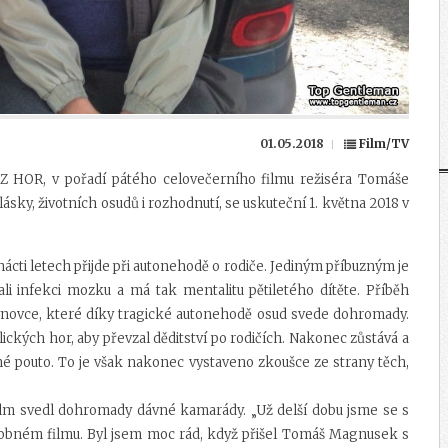
01.05.2018
Film/TV
Z HOR, v pořadí pátého celovečerního filmu režiséra Tomáše
sky, životních osudů i rozhodnutí, se uskuteční 1. května 2018 v
mnácti letech přijde při autonehodě o rodiče. Jediným příbuzným je
vali infekci mozku a má tak mentalitu pětiletého dítěte. Příběh
synovce, které díky tragické autonehodě osud svede dohromady.
ických hor, aby převzal děditství po rodičích. Nakonec zůstává a
né pouto. To je však nakonec vystaveno zkoušce ze strany těch,
film svedl dohromady dávné kamarády. „Už delší dobu jsme se s
podobném filmu. Byl jsem moc rád, když přišel Tomáš Magnusek s