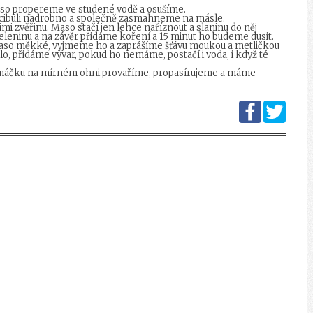
aso propereme ve studené vodě a osušíme.
, cibuli nadrobno a společně zasmahneme na másle.
mi zvěřinu. Maso stačí jen lehce naříznout a slaninu do něj
 zeleninu a na závěr přidáme koření a 15 minut ho budeme dusit.
maso měkké, vyjmeme ho a zaprášíme šťávu moukou a metličkou
o, přidáme vývar, pokud ho nemáme, postačí i voda, i když té
. Omáčku na mírném ohni provaříme, propasírujeme a máme