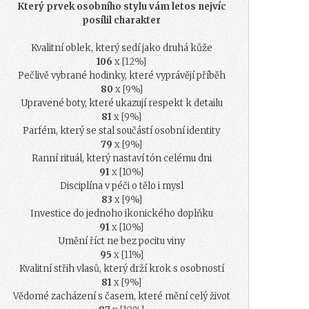
Který prvek osobního stylu vám letos nejvíc
posílil charakter
Kvalitní oblek, který sedí jako druhá kůže
106
x [12%]
Pečlivě vybrané hodinky, které vyprávějí příběh
80
x [9%]
Upravené boty, které ukazují respekt k detailu
81
x [9%]
Parfém, který se stal součástí osobní identity
79
x [9%]
Ranní rituál, který nastaví tón celému dni
91
x [10%]
Disciplína v péči o tělo i mysl
83
x [9%]
Investice do jednoho ikonického doplňku
91
x [10%]
Umění říct ne bez pocitu viny
95
x [11%]
Kvalitní střih vlasů, který drží krok s osobností
81
x [9%]
Vědomé zacházení s časem, které mění celý život