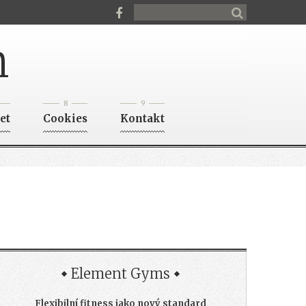
n
8
9
et
Cookies
Kontakt
Element Gyms
Flexibilní fitness jako nový standard