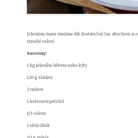
Jelenímu masu musíme dát dostatečný čas, abychom si opr
mnohé osloví.
Suroviny:
1 kg jeleního hřbetu nebo kýty
120 g slaniny
2 mrkve
1 kořenová petržel
1/3 celeru
1 větší cibuli
40 g másla