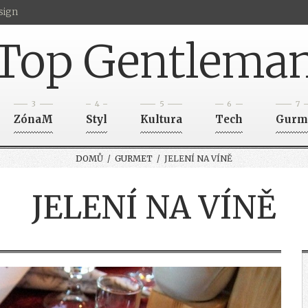
sign
Top Gentlema
3
4
5
6
7
ZónaM
Styl
Kultura
Tech
Gurm
DOMŮ
/
GURMET
/ JELENÍ NA VÍNĚ
JELENÍ NA VÍNĚ