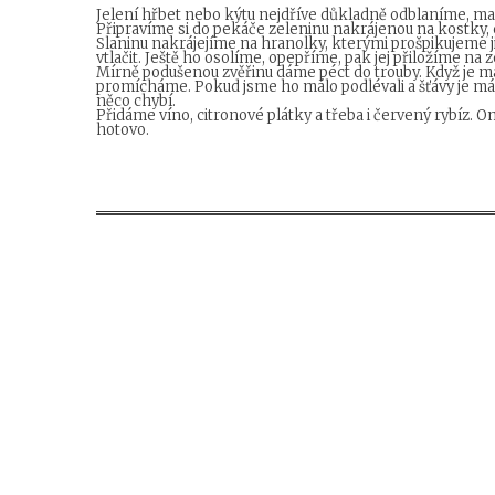
Jelení hřbet nebo kýtu nejdříve důkladně odblaníme, m
Připravíme si do pekáče zeleninu nakrájenou na kostky
Slaninu nakrájejíme na hranolky, kterými prošpikujeme ji
vtlačit. Ještě ho osolíme, opepříme, pak jej přiložíme na
Mírně podušenou zvěřinu dáme péct do trouby. Když je 
promícháme. Pokud jsme ho málo podlévali a šťávy je mál
něco chybí.
Přidáme víno, citronové plátky a třeba i červený rybíz
hotovo.