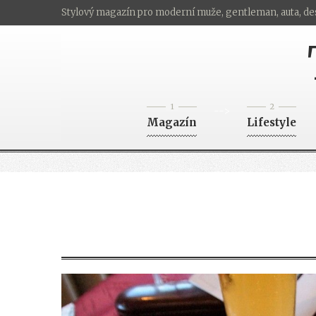
Stylový magazín pro moderní muže, gentleman, auta, de
1
2
-->
Magazín
Lifestyle