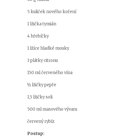
5 kuliček nového koření
1 lžička tymián
4 hřebíčky
1 lžíce hladké mouky
3 plátky citronu
150 ml červeného vína
½ lžičky pepře
1,5 lžičky soli
500 ml masového vývaru
červený rybíz
Postup: