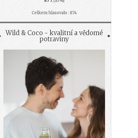
87
x [10%]
Celkem hlasovalo : 874
Wild & Coco - kvalitní a vědomé
potraviny