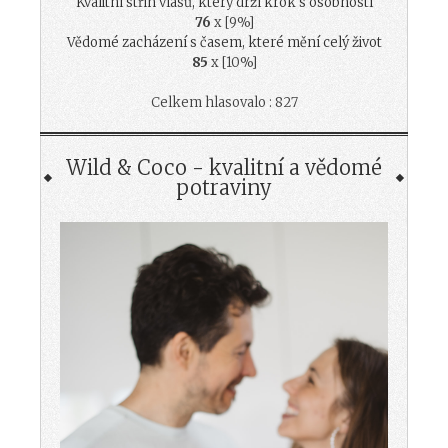
Kvalitní střih vlasů, který drží krok s osobností
76
x [9%]
Vědomé zacházení s časem, které mění celý život
85
x [10%]
Celkem hlasovalo : 827
Wild & Coco - kvalitní a vědomé
potraviny