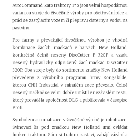
AutoCommand. Zato traktory T4S jsou velmi hospodárnou
variantou stroje do živočišné výroby, pro ošetřování píce a
práci se zastýlacím vozem či přepravu cisterny s vodou na
pastviny.
Pro farmy s převažující živočišnou výrobou je vhodná
kombinace žacích mačkačů v barvách New Holland,
konkrétně čelně nesený DiscCutter F 320P a vzadu
nesený hydraulicky odpružený žací mačkač DiscCutter
320P. Oba stroje byly do sortimentu značky New Holland
převedeny z výrobního programu firmy Kongskilde,
kterou CNH Industrial v minulém roce převzalo. Čelně
nesený mačkač se velmi dobře umístil v nezávislém testu,
který prováděla společnost DLG a publikovala v časopise
Profi.
Symbolem automatizace v živočišné výrobě je robotizace.
Svinovací lis pod značkou New Holland umí ovládat
funkce traktoru. Sám si traktor zastaví, zahájí vázání a