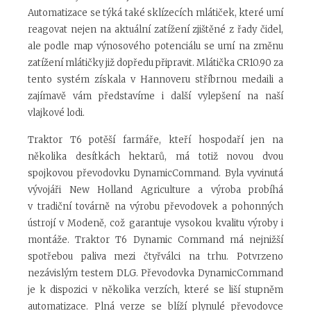
Automatizace se týká také sklízecích mlátiček, které umí
reagovat nejen na aktuální zatížení zjištěné z řady čidel,
ale podle map výnosového potenciálu se umí na změnu
zatížení mlátičky již dopředu připravit. Mlátička CR10.90 za
tento systém získala v Hannoveru stříbrnou medaili a
zajímavě vám představíme i další vylepšení na naší
vlajkové lodi.
Traktor T6 potěší farmáře, kteří hospodaří jen na
několika desítkách hektarů, má totiž novou dvou
spojkovou převodovku DynamicCommand. Byla vyvinutá
vývojáři New Holland Agriculture a výroba probíhá
v tradiční továrně na výrobu převodovek a pohonných
ústrojí v Modeně, což garantuje vysokou kvalitu výroby i
montáže. Traktor T6 Dynamic Command má nejnižší
spotřebou paliva mezi čtyřválci na trhu. Potvrzeno
nezávislým testem DLG. Převodovka DynamicCommand
je k dispozici v několika verzích, které se liší stupněm
automatizace. Plná verze se blíží plynulé převodovce