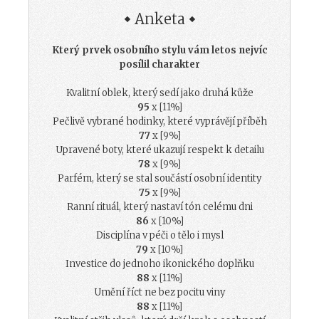
Anketa
Který prvek osobního stylu vám letos nejvíc
posílil charakter
Kvalitní oblek, který sedí jako druhá kůže
95
x [11%]
Pečlivě vybrané hodinky, které vyprávějí příběh
77
x [9%]
Upravené boty, které ukazují respekt k detailu
78
x [9%]
Parfém, který se stal součástí osobní identity
75
x [9%]
Ranní rituál, který nastaví tón celému dni
86
x [10%]
Disciplína v péči o tělo i mysl
79
x [10%]
Investice do jednoho ikonického doplňku
88
x [11%]
Umění říct ne bez pocitu viny
88
x [11%]