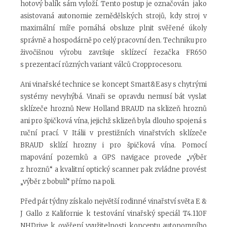
hotový balík sám vyloží. Tento postup je označován jako
asistovaná autonomie zemědělských strojů, kdy stroj v
maximální míře pomáhá obsluze plnit svěřené úkoly
správně a hospodárně po celý pracovní den. Techniku pro
živočišnou výrobu završuje sklízecí řezačka FR650
s prezentací různých variant válců Cropprocesoru.
Ani vinařské technice se koncept Smart&Easy s chytrými
systémy nevyhýbá. Vinaři se opravdu nemusí bát vyslat
sklízeče hroznů New Holland BRAUD na sklizeň hroznů
ani pro špičková vína, jejichž sklizeň byla dlouho spojená s
ruční prací. V Itálii v prestižních vinařstvích sklízeče
BRAUD sklízí hrozny i pro špičková vína. Pomocí
mapování pozemků a GPS navigace provede „výběr
z hroznů“ a kvalitní optický scanner pak zvládne provést
„výběr z bobulí“ přímo na poli.
Před pár týdny získalo největší rodinné vinařství světa E &
J Gallo z Kalifornie k testování vinařský speciál T4.110F
NH
Drive
k ověření využitelnosti konceptu autonomního