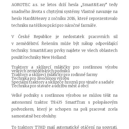
AGROTEC a.s. se letos drží hesla „Smart&Easy“ tedy
snadného života s chytrými systémy. Vlastně navazuje na
heslo Hard&Heavy z ročníku 2016, které reprezentovalo
techniku na těžkou práci pro náročné farmáře.
V České Republice je nedostatek pracovních sil
v zemědělství. Řešením může být nákup odpovídající
techniky. Smart&Easy prvky najdete ve všech oblastech
použití techniky New Holland:
Traktory a sklízecí mlátičky pro rostlinnou výrobu
velkých zemědělských podniků
Traktory a sklízecí mlátičky pro rodinné farmy
Technika pro živočišnou výrobu
Speciální traktory a sklízeče hroznů pro vinaře a sadaře
Technika pro stavaře a údržbu měst a obcí
Velké podniky s rostlinnou výrobou se můžou těšit na
autonomní traktor T8.435 SmartTrax s polopásovým
podvozkem, který je schopen na poli pracovat zcela
samostatně bez obsluhy.
To traktory T7HD mají automatické otáčení na souvrati.