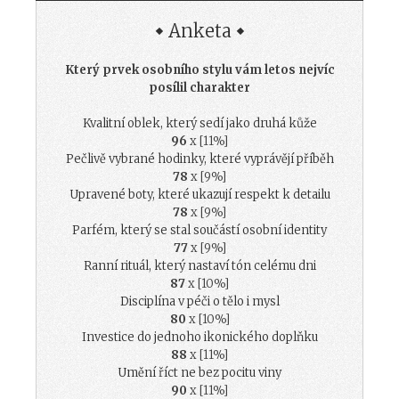
Anketa
Který prvek osobního stylu vám letos nejvíc
posílil charakter
Kvalitní oblek, který sedí jako druhá kůže
96
x [11%]
Pečlivě vybrané hodinky, které vyprávějí příběh
78
x [9%]
Upravené boty, které ukazují respekt k detailu
78
x [9%]
Parfém, který se stal součástí osobní identity
77
x [9%]
Ranní rituál, který nastaví tón celému dni
87
x [10%]
Disciplína v péči o tělo i mysl
80
x [10%]
Investice do jednoho ikonického doplňku
88
x [11%]
Umění říct ne bez pocitu viny
90
x [11%]