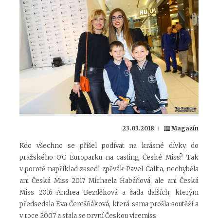
23.03.2018
Magazín
Kdo všechno se přišel podívat na krásné dívky do
pražského OC Europarku na casting České Miss? Tak
v porotě například zasedl zpěvák Pavel Callta, nechyběla
ani Česká Miss 2017 Michaela Habáňová, ale ani Česká
Miss 2016 Andrea Bezděková a řada dalších, kterým
předsedala Eva Čerešňáková, která sama prošla soutěží a
v roce 2007 a stala se první Českou vicemiss.