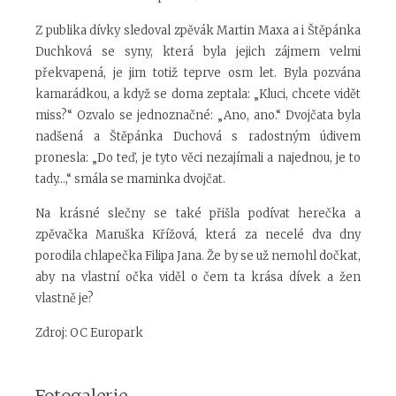
Z publika dívky sledoval zpěvák Martin Maxa a i Štěpánka
Duchková se syny, která byla jejich zájmem velmi
překvapená, je jim totiž teprve osm let. Byla pozvána
kamarádkou, a když se doma zeptala: „Kluci, chcete vidět
miss?“ Ozvalo se jednoznačné: „Ano, ano.“ Dvojčata byla
nadšená a Štěpánka Duchová s radostným údivem
pronesla: „Do teď, je tyto věci nezajímali a najednou, je to
tady…,“ smála se maminka dvojčat.
Na krásné slečny se také přišla podívat herečka a
zpěvačka Maruška Křížová, která za necelé dva dny
porodila chlapečka Filipa Jana. Že by se už nemohl dočkat,
aby na vlastní očka viděl o čem ta krása dívek a žen
vlastně je?
Zdroj:
OC Europark