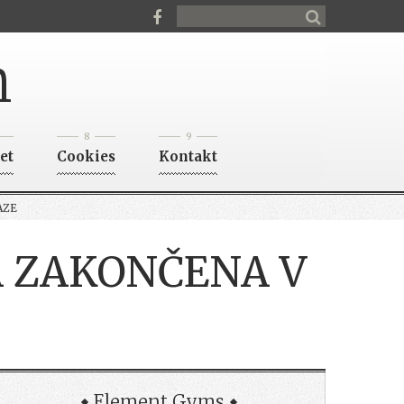
n
8
9
et
Cookies
Kontakt
AZE
A ZAKONČENA V
Element Gyms