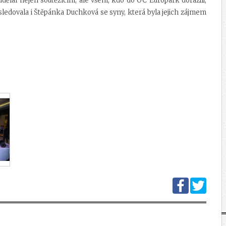
 udělal nejen soutěžícím, ale všem, kdo do
OC Europark
dorazili,
sledovala i Štěpánka Duchková se syny, která byla jejich zájmem