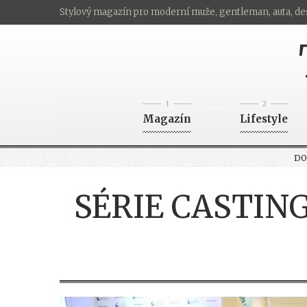
Stylový magazín pro moderní muže, gentleman, auta, de
1
2
-->
Magazín
Lifestyle
D
SÉRIE CASTIN