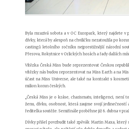
Byla mrazivá sobota a v
OC Europark, který najdete v 
dívky, která by alespoň na chviličku nezatoužila po kor
castingů letošního ročníku nejprestižnější národní sout
Přerova, Rokytnice v Orlických horách a řady dalších mís
Vítězka Česká Miss bude reprezentovat Českou republiku
vítězky nás budou reprezentovat na Miss Earth a na Mis
účast na Miss Universe, ale také na kontrakt s kosmeti
milion korun českých.
„Česká Miss je o kráse, charismatu, inteligenci, není 
ženu, dívku, osobnost, která zaujme svojí jedinečností 
ředitelka soutěže. Semifinále proběhne již 6. dubna v pr
Dívky přišel povzbudit také zpěvák Martin Maxa, který 