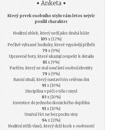
Anketa
Který prvek osobního stylu vám letos nejvíc
posílil charakter
Kvalitní oblek, který sedí jako druhá kůže
105
x [12%]
Pečlivě vybrané hodinky, které vyprávějí příběh
79
x [9%]
Upravené boty, které ukazují respekt k detailu
81
x [9%]
Parfém, který se stal součástí osobní identity
79
x [9%]
Ranní rituál, který nastaví tón celému dni
91
x [10%]
Disciplína v péči o tělo i mysl
83
x [10%]
Investice do jednoho ikonického doplňku
91
x [10%]
Umění říct ne bez pocitu viny
94
x [11%]
Kvalitní střih vlasů, který drží krok s osobností