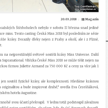
20.03.2018
Magazín
pražských Štěrboholech
nebylo v sobotu 17. března snad jediné
unce miss. Tento casting Česká Miss 2018 byl posledním ze série
ěže krásy. Dorazily dívky nejen z Prahy a okolí, ale i z Plzně,
t.
 na nejprestižnější světové soutěži krásy Miss Universe. Další
s Supranational. Vítězka České Miss 2018 se může těšit nejen na
ckou firmou Juliette Armand za 750 000 Kč a ceny za více jak 1
to jen soutěž fyzické krásy, ale komplexnosti. Hledáme krásnou
a originalitou a bude inspirovat druhé,“ uvedla Eva Čerešňáková,
ažském hotelu Augustine.
mnohé svou účastí překvapil. V lednu totiž podstoupil závažnou