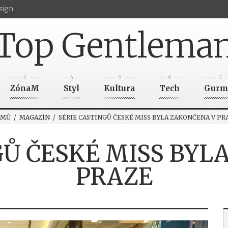
sign
Top Gentlema
3
4
5
6
7
ZónaM
Styl
Kultura
Tech
Gurm
OMŮ
/
MAGAZÍN
/ SÉRIE CASTINGŮ ČESKÉ MISS BYLA ZAKONČENA V PR
GŮ ČESKÉ MISS BYL
PRAZE