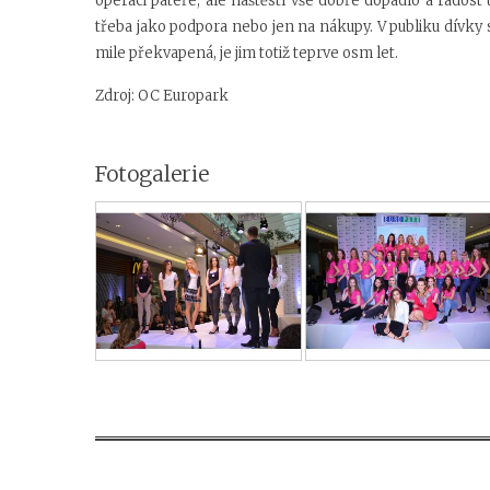
operaci páteře, ale naštěstí vše dobře dopadlo a radost
třeba jako podpora nebo jen na nákupy. V publiku dívky 
mile překvapená, je jim totiž teprve osm let.
Zdroj:
OC Europark
Fotogalerie