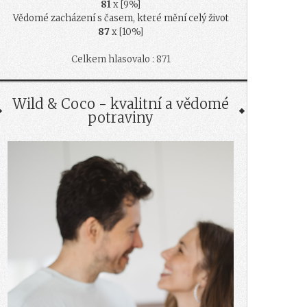
81
x [9%]
Vědomé zacházení s časem, které mění celý život
87
x [10%]
Celkem hlasovalo : 871
Wild & Coco - kvalitní a vědomé
potraviny