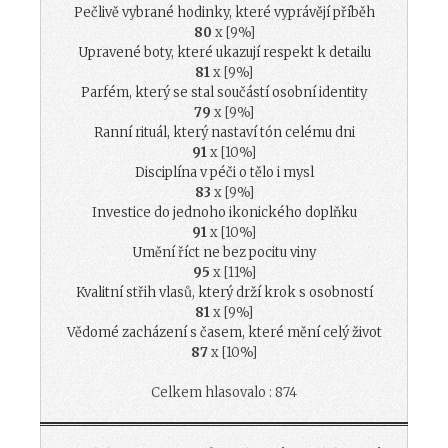
Pečlivě vybrané hodinky, které vyprávějí příběh
80
x [9%]
Upravené boty, které ukazují respekt k detailu
81
x [9%]
Parfém, který se stal součástí osobní identity
79
x [9%]
Ranní rituál, který nastaví tón celému dni
91
x [10%]
Disciplína v péči o tělo i mysl
83
x [9%]
Investice do jednoho ikonického doplňku
91
x [10%]
Umění říct ne bez pocitu viny
95
x [11%]
Kvalitní střih vlasů, který drží krok s osobností
81
x [9%]
Vědomé zacházení s časem, které mění celý život
87
x [10%]
Celkem hlasovalo : 874