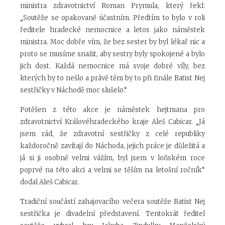
ministra zdravotnictví Roman Prymula, který řekl:
„Soutěže se opakovaně účastním. Předtím to bylo v roli
ředitele hradecké nemocnice a letos jako náměstek
ministra. Moc dobře vím, že bez sester by byl lékař nic a
proto se musíme snažit, aby sestry byly spokojené a bylo
jich dost. Každá nemocnice má svoje dobré víly, bez
kterých by to nešlo a právě těm by to při finále Batist Nej
sestřičky v Náchodě moc slušelo.“
Potěšen z této akce je náměstek hejtmana pro
zdravotnictví Královéhradeckého kraje Aleš Cabicar. „Já
jsem rád, že zdravotní sestřičky z celé republiky
každoročně zavítají do Náchoda, jejich práce je důležitá a
já si ji osobně velmi vážím, byl jsem v loňském roce
poprvé na této akci a velmi se těším na letošní ročník“
dodal Aleš Cabicar.
Tradiční součástí zahajovacího večera soutěže Batist Nej
sestřička je divadelní představení. Tentokrát ředitel