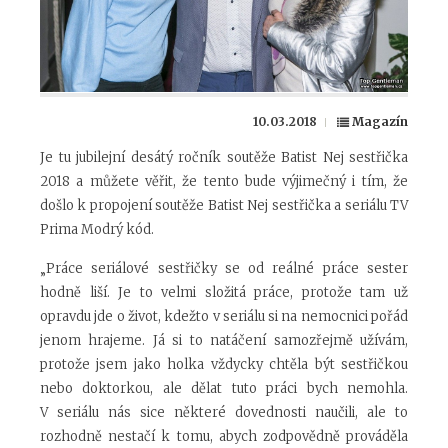
10.03.2018
Magazín
Je tu jubilejní desátý ročník soutěže Batist Nej sestřička
2018 a můžete věřit, že tento bude výjimečný i tím, že
došlo k propojení soutěže Batist Nej sestřička a seriálu TV
Prima Modrý kód.
„Práce seriálové sestřičky se od reálné práce sester
hodně liší. Je to velmi složitá práce, protože tam už
opravdu jde o život, kdežto v seriálu si na nemocnici pořád
jenom hrajeme. Já si to natáčení samozřejmě užívám,
protože jsem jako holka vždycky chtěla být sestřičkou
nebo doktorkou, ale dělat tuto práci bych nemohla.
V seriálu nás sice některé dovednosti naučili, ale to
rozhodně nestačí k tomu, abych zodpovědně prováděla