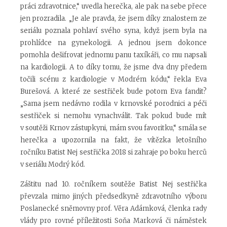
práci zdravotnice,“ uvedla herečka, ale pak na sebe přece
jen prozradila. „Je ale pravda, že jsem díky znalostem ze
seriálu poznala pohlaví svého syna, když jsem byla na
prohlídce na gynekologii. A jednou jsem dokonce
pomohla dešifrovat jednomu panu taxíkáři, co mu napsali
na kardiologii. A to díky tomu, že jsme dva dny předem
točili scénu z kardiologie v Modrém kódu,“ řekla Eva
Burešová. A které ze sestřiček bude potom Eva fandit?
„Sama jsem nedávno rodila v krnovské porodnici a péči
sestřiček si nemohu vynachválit. Tak pokud bude mít
v soutěži Krnov zástupkyni, mám svou favoritku,“ smála se
herečka a upozornila na fakt, že vítězka letošního
ročníku Batist Nej sestřička 2018 si zahraje po boku herců
v seriálu Modrý kód.
Záštitu nad 10. ročníkem soutěže Batist Nej sestřička
převzala mimo jiných předsedkyně zdravotního výboru
Poslanecké sněmovny prof. Věra Adámková, členka rady
vlády pro rovné příležitosti Soňa Marková či náměstek