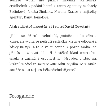
soutěže vybral hru Jakuba Zindulky Manželský
čtyřúhelník v podání herců z Fanny Agentury Michaely
Badinkové, Jakuba Zindulky, Martina Krause a majitelky
agentury Dany Homolové.
A jak vidí letošní soutěž její ředitel David Novotný?
„Tuhle soutěž mám velmi rád, protože není o věku a
kráse, ale vybírá se nejlepší sestřička, která je odborně a
lidsky na výši. A to je velmi cenné. A pozor! Mohou se
přihlásit i zdravotní bratři. Soutěžní klání obohatíme
umělci a známými osobnostmi. Nebudou chybět ani
krásní mladící ze soutěže Muž roku. Myslím, že si finále
soutěže Batist Nej sestřička všichni užijeme.“
Fotogalerie