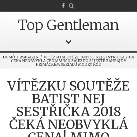
Top Gentleman
DOMŮ
/
MAGAZÍN
/ VÍTĚZKU SOUTĚŽE BATIST NEJ SESTŘIČKA 2018
ČEKÁ NEOBVYKLÁ CENA! MIMO ZÁJEZDU SI JEŠTĚ ZAHRAJE V
PRIMÁCKÉM SERIÁLU MODRÝ KÓD
VÍTĚZKU SOUTĚŽE
BATIST NEJ
SESTŘIČKA 2018
ČEKÁ NEOBVYKLÁ