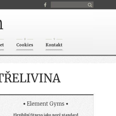
n
8
9
et
Cookies
Kontakt
TŘELIVINA
Element Gyms
Flexibilní fitness jako nový standard