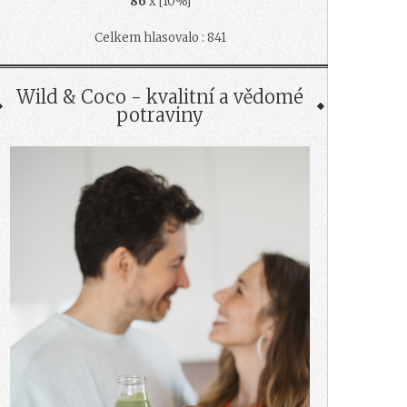
86
x [10%]
Celkem hlasovalo : 841
Wild & Coco - kvalitní a vědomé
potraviny