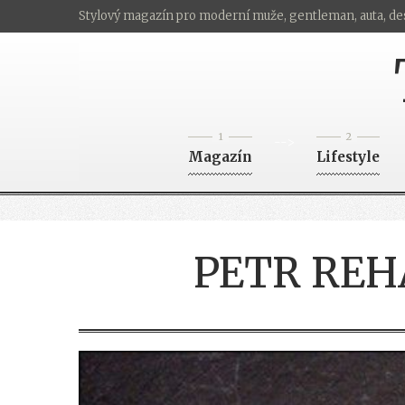
Stylový magazín pro moderní muže, gentleman, auta, de
1
2
-->
Magazín
Lifestyle
PETR REH