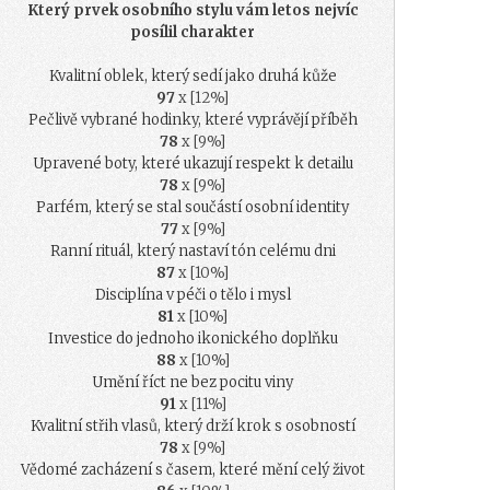
Který prvek osobního stylu vám letos nejvíc
posílil charakter
Kvalitní oblek, který sedí jako druhá kůže
97
x [12%]
Pečlivě vybrané hodinky, které vyprávějí příběh
78
x [9%]
Upravené boty, které ukazují respekt k detailu
78
x [9%]
Parfém, který se stal součástí osobní identity
77
x [9%]
Ranní rituál, který nastaví tón celému dni
87
x [10%]
Disciplína v péči o tělo i mysl
81
x [10%]
Investice do jednoho ikonického doplňku
88
x [10%]
Umění říct ne bez pocitu viny
91
x [11%]
Kvalitní střih vlasů, který drží krok s osobností
78
x [9%]
Vědomé zacházení s časem, které mění celý život