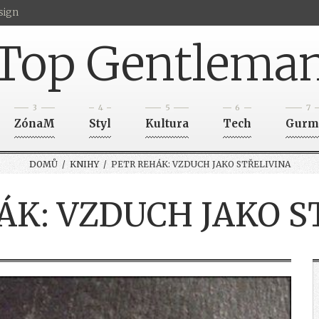
sign
Top Gentlema
3
4
5
6
7
ZónaM
Styl
Kultura
Tech
Gurm
DOMŮ
/
KNIHY
/ PETR REHÁK: VZDUCH JAKO STŘELIVINA
ÁK: VZDUCH JAKO S