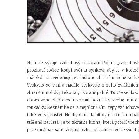
Historie vývoje vzduchových zbraní Pojem „vzduchov
prozíraví rodiče koupí svému synkovi, aby to v kone
málokdo si uvědomuje, že historie zbraní, u nichž se k v
Vyskytlo se v ní a nadále vyskytuje mnoho zvláštních
zbraně mnohdy překonaly i zbraně palné. To vše se dozvít
obrazového doprovodu shrnul poznatky svého mnohale
foukačky. Seznámíte se s nejrůznějšími typy vzduchovek
také ve vojenství. Nechybí ani kapitoly o střelivu a bal
utěšeně narůstá. Je to zkrátka kniha, která potěší všech
prvé řadě pak samozřejmě o zbraně vzduchové ve všech 