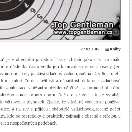
27.02.2018
Knihy
ka“ je v obecném povědomí často chápán jako cosi, co málo
čném důsledku často vedlo jen k mrzutostem se sousedy. Jen
ymetení střely používá stlačený vzduch, začíná už v 16. století.
 konstrukcí. Co do složitosti a nápaditosti dokonce vzduchové
e z publikace, v níž autor přehledně, čtivě a za pomoci bohatého
tého studia tohoto oboru. Dočtete se zde, jak se vyrábějí
, větrovek a plynovek. Zjistíte, že stlačený vzduch se používal
istice. A na své si přijdou i sběratelé vzduchovek, jejichž počet
ny, kdo se teoreticky či prakticky zajímají o zbraně a střelbu. V
jejich nespočetných podobách.