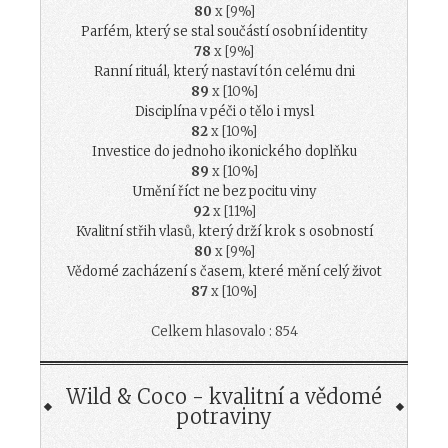
80
x [9%]
Parfém, který se stal součástí osobní identity
78
x [9%]
Ranní rituál, který nastaví tón celému dni
89
x [10%]
Disciplína v péči o tělo i mysl
82
x [10%]
Investice do jednoho ikonického doplňku
89
x [10%]
Umění říct ne bez pocitu viny
92
x [11%]
Kvalitní střih vlasů, který drží krok s osobností
80
x [9%]
Vědomé zacházení s časem, které mění celý život
87
x [10%]
Celkem hlasovalo : 854
Wild & Coco - kvalitní a vědomé
potraviny