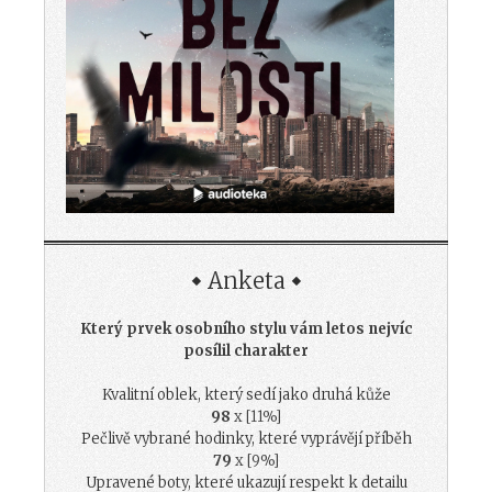
Anketa
Který prvek osobního stylu vám letos nejvíc
posílil charakter
Kvalitní oblek, který sedí jako druhá kůže
98
x [11%]
Pečlivě vybrané hodinky, které vyprávějí příběh
79
x [9%]
Upravené boty, které ukazují respekt k detailu