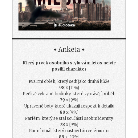
Anketa
Který prvek osobního stylu vám letos nejvíc
posílil charakter
Kvalitní oblek, který sedí jako druhá kůže
98
x [11%]
Pečlivě vybrané hodinky, které vyprávějí příběh
79
x [9%]
Upravené boty, které ukazují respekt k detailu
80
x [9%]
Parfém, který se stal součástí osobní identity
78
x [9%]
Ranní rituál, který nastaví tón celému dni
89
x [10%]