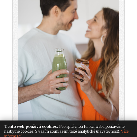
Tento web používá cookies.
Pro správnou funkci webu používáme
nezbytné cookies. S vaším souhlasem také analytické (návštěvnost).
Více
informací