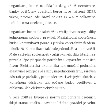
Organizace, které nakládají s daty, ať již nemocnice,
banky, pojišťovny, operátoři berou nové nařízení GDPR
vážně, protože zde hrozí pokuta až 4% z celkového
ročního obratu celé organizace.
Organizace budou ale také těžit z větší právní jistoty - díky
jednotnému souboru pravidel. Mezinárodní společnosti
budou komunikovat pouze s jedním kontrolním úřadem,
nikoliv 28. Komunikace tak bude jednodušší a efektivnější.
Malé a střední společnosti využijí výjimek, díky kterým se
pravidla lépe přizpůsobí potřebám i kapacitám menších
firem. Elektronická ekonomika tak umožní podnikům
efektivněji rozvíjet své služby na jednotném trhu, zároveň
odstraňuje překážky pro modernizaci veřejných služeb. V
konečném důsledku tak občané budou profitovat z
efektivnějších elektronických služeb.
V roce 2018 se Evropské normy pro ochranu osobních
údajů stanou realitou. Zavedení těchto pravidel je velmi