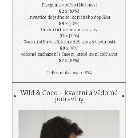
Disciplína v péči o tělo i mysl
82
x [10%]
Investice do jednoho ikonického doplňku
89
x [10%]
Umění říct ne bez pocitu viny
92
x [11%]
Kvalitní střih vlasů, který drží krok s osobností
80
x [9%]
Vědomé zacházení s časem, které mění celý život
87
x [10%]
Celkem hlasovalo : 854
Wild & Coco - kvalitní a vědomé
potraviny