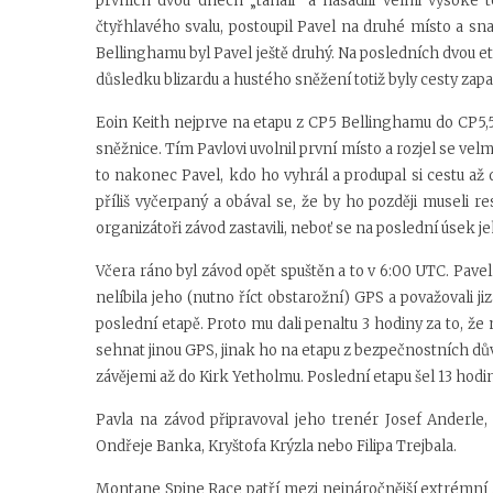
prvních dvou dnech „tahali“ a nasadili velmi vysoké 
čtyřhlavého svalu, postoupil Pavel na druhé místo a sna
Bellinghamu byl Pavel ještě druhý. Na posledních dvou e
důsledku blizardu a hustého sněžení totiž byly cesty zap
Eoin Keith nejprve na etapu z CP5 Bellinghamu do CP5,5 B
sněžnice. Tím Pavlovi uvolnil první místo a rozjel se ve
to nakonec Pavel, kdo ho vyhrál a produpal si cestu až 
příliš vyčerpaný a obával se, že by ho později museli r
organizátoři závod zastavili, neboť se na poslední úsek j
Včera ráno byl závod opět spuštěn a to v 6:00 UTC. Pave
nelíbila jeho (nutno říct obstarožní) GPS a považovali
poslední etapě. Proto mu dali penaltu 3 hodiny za to, ž
sehnat jinou GPS, jinak ho na etapu z bezpečnostních dův
závějemi až do Kirk Yetholmu. Poslední etapu šel 13 hodi
Pavla na závod připravoval jeho trenér Josef Anderle,
Ondřeje Banka, Kryštofa Krýzla nebo Filipa Trejbala.
Montane Spine Race patří mezi nejnáročnější extrémní z