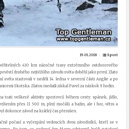
19.01.2018
Sport
věřitelných 430 km náročné trasy extrémního outdoorového
pověstí druhého nejtěžšího závodu světa doběhl jako první. Zlato
 světa startovali v neděli 14. ledna v severní části Anglie a po
nicemi Skotska. Zlatou medaili získal Pavel za náskok 9 hodin.
 trati veškeré aktivity sportovců během cesty: spánek, jídlo,
výšením přes 11 500 m, plný močálů a bažin, ale i hor, větru a
e byl dokonce závod na krátký čas přerušen.
čně počasí a vyčerpání vedoucích dvou závodníků, kteří se v