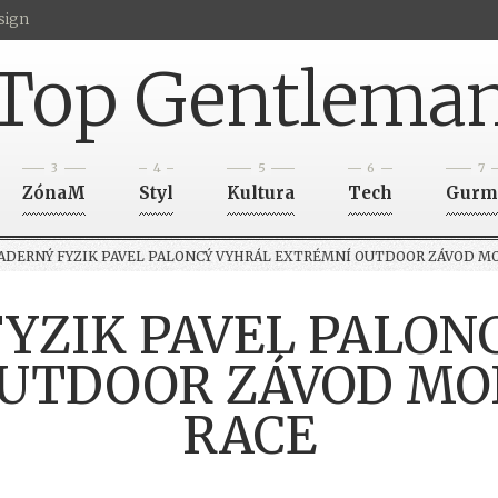
sign
Top Gentlema
3
4
5
6
7
ZónaM
Styl
Kultura
Tech
Gurm
ADERNÝ FYZIK PAVEL PALONCÝ VYHRÁL EXTRÉMNÍ OUTDOOR ZÁVOD M
FYZIK PAVEL PALON
UTDOOR ZÁVOD MO
RACE