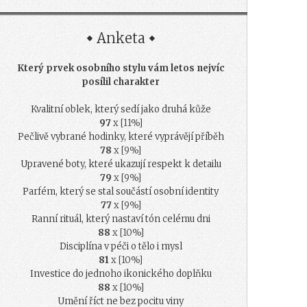
Anketa
Který prvek osobního stylu vám letos nejvíc
posílil charakter
Kvalitní oblek, který sedí jako druhá kůže
97
x [11%]
Pečlivě vybrané hodinky, které vyprávějí příběh
78
x [9%]
Upravené boty, které ukazují respekt k detailu
79
x [9%]
Parfém, který se stal součástí osobní identity
77
x [9%]
Ranní rituál, který nastaví tón celému dni
88
x [10%]
Disciplína v péči o tělo i mysl
81
x [10%]
Investice do jednoho ikonického doplňku
88
x [10%]
Umění říct ne bez pocitu viny