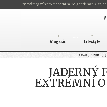
Stylový magazín pro moderní muže, gentleman, auta, de
1
2
-->
Magazín
Lifestyle
DOMŮ
/
SPORT
/ J
JADERNÝ 
EXTRÉMNÍ O