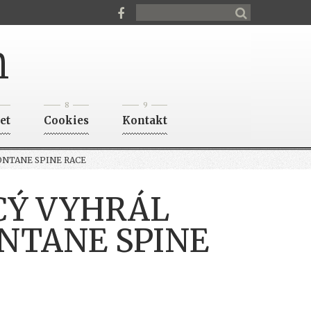
n
8
9
et
Cookies
Kontakt
ONTANE SPINE RACE
CÝ VYHRÁL
NTANE SPINE