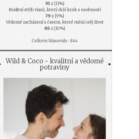
91
x [11%]
Kvalitní střih vlasů, který drží krok s osobností
79
x [9%]
Vědomé zacházení s časem, které mění celý život
86
x [10%]
Celkem hlasovalo : 844
Wild & Coco - kvalitní a vědomé
potraviny