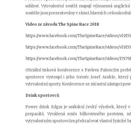
událost. Vytrvalostní soutěž mapují významná anglická
soutěže jsou prezentovány v rámci hlavních celonárodn
Video ze závodu The Spine Race 2018
https://www.facebook.com/TheSpineRace/videos/vl.915
https://www.facebook.com/TheSpineRace/videos/vl.915
https://www.facebook.com/TheSpineRace/videos/17979
Oficiální tisková konference s Pavlem Paloncým prob
sportovce vystoupí i jeho trenér Josef Andrle, kter
vytrvalostní sporty. Konference se zúčastní zástupci po
Drink sportovců
Power drink Edgar je unikátní český výrobek, který v 
preparátů. Vyvážená směs bílkovinného proteinu, 
vytrvalostním sportovcům překračovat vlastní fyzické hr