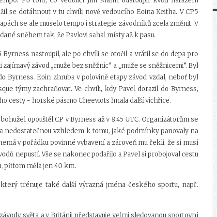
tempo. Po tom, co vedoucí Jim Mann odstoupil kvůli natažení
žil se dotáhnout v tu chvíli nově vedoucího Eoina Keitha. V CP5
tapách se ale muselo tempo i strategie závodníků zcela změnit. V
adané sněhem tak, že Pavlovi sahal místy až k pasu.
yrness nastoupil, ale po chvíli se otočil a vrátil se do depa pro
lmi zajímavý závod „muže bez sněžnic“ a „muže se sněžnicemi“. Byl
do Byrness. Eoin zhruba v polovině etapy závod vzdal, neboť byl
esque týmy zachraňovat. Ve chvíli, kdy Pavel dorazil do Byrness,
eho cesty - horské pásmo Cheeviots hnala další vichřice.
l bohužel opouštěl CP v Byrness až v 8:45 UTC. Organizátorům se
 jiza nedostatečnou vzhledem k tomu, jaké podmínky panovaly na
e nemá v pořádku povinné vybavení a zároveň mu řekli, že si musí
odů nepustí. Vše se nakonec podařilo a Pavel si probojoval cestu
n, přitom měla jen 40 km.
 který trénuje také další výrazná jména českého sportu, např.
ávody světa a v Británii představuje velmi sledovanou sportovní