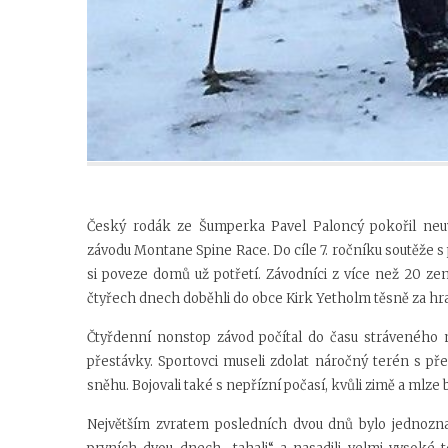
Český rodák ze Šumperka Pavel Paloncý pokořil neu
závodu Montane Spine Race. Do cíle 7. ročníku soutěže s 
si poveze domů už potřetí. Závodníci z více než 20 zemí
čtyřech dnech doběhli do obce Kirk Yetholm těsně za hra
Čtyřdenní nonstop závod počítal do času stráveného na
přestávky. Sportovci museli zdolat náročný terén s pře
sněhu. Bojovali také s nepřízní počasí, kvůli zimě a mlz
Největším zvratem posledních dvou dnů bylo jednozna