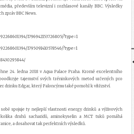
 média, především televizní i rozhlasové kanály BBC. Výsledky
ích zpráv BBC News.
592268601394/1796942153726805/?type=1
592268601394/1795091410578546/?type=1
18430295844/
ěhne 24. ledna 2018 v
Aqua Palace Praha
. Kromě excelentního
ý poodkryje tajemství svých tréninkových metod určených pro
wer drinku Edgar, který Paloncýmu také pomohl k vítězství.
sobě spojuje ty nejlepší vlastnosti energy drinků a výživových
několika druhů sacharidů, aminokyselin a MCT tuků pomáhá
anice, a dosahovat tak perfektních výsledků.