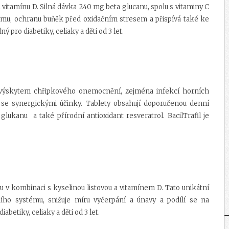
vitamínu D. Silná dávka 240 mg beta glucanu, spolu s vitaminy C
ému, ochranu buňěk před oxidačním stresem a přispívá také ke
 pro diabetiky, celiaky a děti od 3 let.
m výskytem chřipkového onemocnění, zejména infekcí horních
 se synergickými účinky. Tablety obsahují doporučenou denní
glukanu a také přírodní antioxidant resveratrol. BacilTrafil je
 v kombinaci s kyselinou listovou a vitamínem D. Tato unikátní
ho systému, snižuje míru vyčerpání a únavy a podílí se na
betiky, celiaky a děti od 3 let.