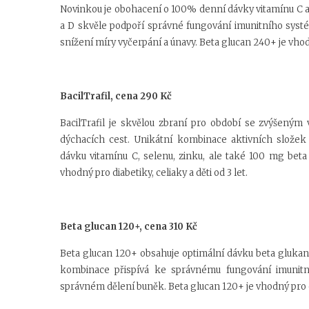
Novinkou je obohacení o 100% denní dávky vitamínu C a 
a D skvěle podpoří správné fungování imunitního syst
snížení míry vyčerpání a únavy. Beta glucan 240+ je vhodný
BacilTrafil,
cena 290 Kč
BacilTrafil je skvělou zbraní pro období se zvýšený
dýchacích cest. Unikátní kombinace aktivních složek
dávku vitamínu C, selenu, zinku, ale také 100 mg beta 
vhodný pro diabetiky, celiaky a děti od 3 let.
Beta glucan 120+, cena 310 Kč
Beta glucan 120+ obsahuje optimální dávku beta glukanu
kombinace přispívá ke správnému fungování imunitní
správném dělení buněk. Beta glucan 120+ je vhodný pro dia