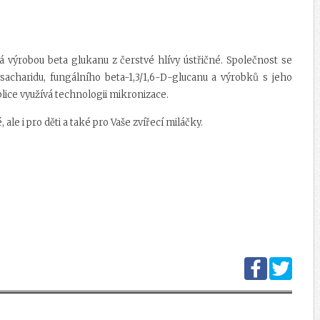
vá výrobou beta glukanu z čerstvé hlívy ústřičné. Společnost se
ysacharidu, fungálního beta-1,3/1,6-D-glucanu a výrobků s jeho
ice využívá technologii mikronizace.
le i pro děti a také pro Vaše zvířecí miláčky.