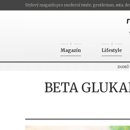
Stylový magazín pro moderní muže, gentleman, auta, de
1
2
-->
Magazín
Lifestyle
DOMŮ
BETA GLUKA