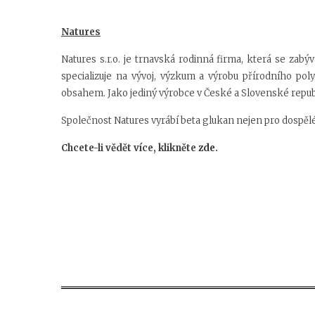
Natures
Natures s.r.o. je trnavská rodinná firma, která se zabý
specializuje na vývoj, výzkum a výrobu přírodního pol
obsahem. Jako jediný výrobce v České a Slovenské republ
Společnost Natures vyrábí beta glukan nejen pro dospělé, a
Chcete-li vědět více, klikněte
zde
.