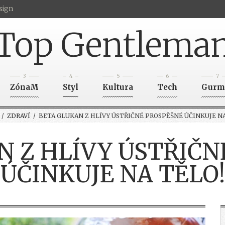
sign
Top Gentlema
3
4
5
6
7
ZónaM
Styl
Kultura
Tech
Gurm
/
ZDRAVÍ
/ BETA GLUKAN Z HLÍVY ÚSTŘIČNÉ PROSPĚŠNÉ ÚČINKUJE NA
N Z HLÍVY ÚSTŘIČN
ÚČINKUJE NA TĚLO!