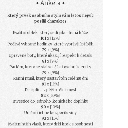
Anketa
Který prvek osobního stylu vám letos nejvíc
posílil charakter
Kvalitní oblek, který sedí jako druhá kůže
101
x [12%]
Pečlivě vybrané hodinky, které vyprávějí příběh
79
x [9%]
Upravené boty, které ukazují respekt k detailu
81
x [9%]
Parfém, který se stal součástí osobní identity
79
x [9%]
Ranní rituál, který nastaví tón celému dni
91
x [11%]
Disciplína v péči o tělo i mysl
82
x [10%]
Investice do jednoho ikonického doplňku
90
x [10%]
Umění říct ne bez pocitu viny
92
x [11%]
Kvalitní střih vlasů, který drží krok s osobností