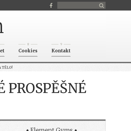
n
8
9
et
Cookies
Kontakt
 TĚLO!
É PROSPĚŠNÉ
Element Gyms