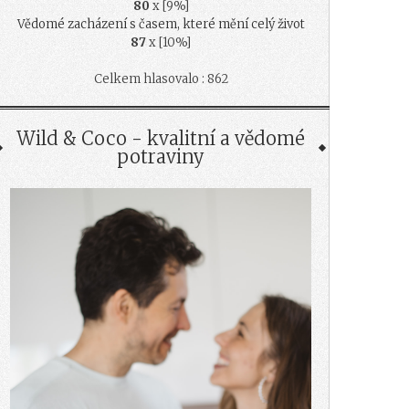
80
x [9%]
Vědomé zacházení s časem, které mění celý život
87
x [10%]
Celkem hlasovalo : 862
Wild & Coco - kvalitní a vědomé
potraviny