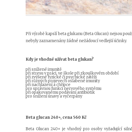
Při výrobě kapslí beta glukanu (Beta Glucan) nejsou použita
nebyly zaznamenány žádné nežádoucí vedlejší účinky.
Kdy je vhodné užívat beta glukan?
při snížené imunitě
při stresu v práci, ve škole při zkouškovém období
při zvýšené fyzické či psychické zátěži
při různých projevech oslabené imunity
při nachlazení a chřipce
pro správnou funkci nervového systému
při opakovanému podávání antibiotik
pro snížení únavy a vyčerpány
Beta glucan 240+, cena 560 Kč
Beta Glucan 240+ je vhodný pro osoby vyžadující silně