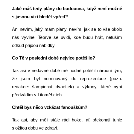
Jaké máš tedy plány do budoucna, když není možné
s jasnou vizí hledět vpřed?
Ani nevím, jaký mám plány, nevím, jak se to vše okolo
nás vyvine. Teprve se uvidí, kde budu hrát, netuším
odkud přijdou nabídky.
Co Tě v poslední době nejvíce potěšilo?
Tak asi v nedávné době mě hodně potěšil národní tým,
že jsem byl nominovaný do reprezentace (pozn.
redakce: šampionát dvacítek) a výkony, které nyní
předvádím v Litoměřicích.
Chtěl bys něco vzkázat fanouškům?
Tak asi, aby měli stále rádi hokej, ať překonají tuhle
složitou dobu ve zdraví.