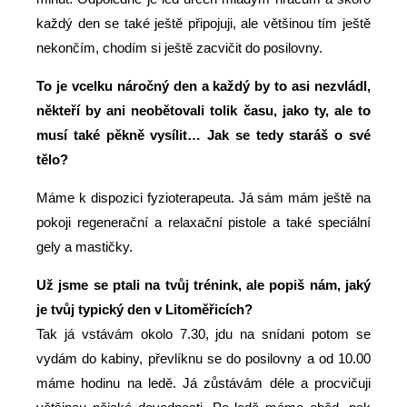
každý den se také ještě připojuji, ale většinou tím ještě
nekončím, chodím si ještě zacvičit do posilovny.
To je vcelku náročný den a každý by to asi nezvládl,
někteří by ani neobětovali tolik času, jako ty, ale to
musí také pěkně vysílit… Jak se tedy staráš o své
tělo?
Máme k dispozici fyzioterapeuta. Já sám mám ještě na
pokoji regenerační a relaxační pistole a také speciální
gely a mastičky.
Už jsme se ptali na tvůj trénink, ale popiš nám, jaký
je tvůj typický den v Litoměřicích?
Tak já vstávám okolo 7.30, jdu na snídani potom se
vydám do kabiny, převlíknu se do posilovny a od 10.00
máme hodinu na ledě. Já zůstávám déle a procvičuji