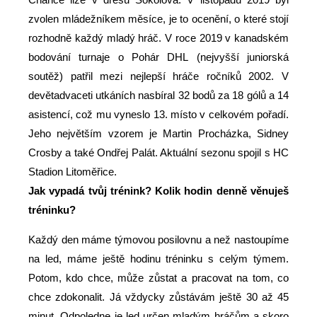
Chance lize v dresu Sokolova. V listopadu 2019 byl
zvolen mládežníkem měsíce, je to ocenění, o které stojí
rozhodně každý mladý hráč. V roce 2019 v kanadském
bodování turnaje o Pohár DHL
(nejvyšší juniorská
soutěž)
patřil mezi nejlepší hráče ročníků 2002. V
devětadvaceti utkáních nasbíral 32 bodů za 18 gólů a 14
asistencí, což mu vyneslo 13. místo v celkovém pořadí.
Jeho největším vzorem je Martin Procházka, Sidney
Crosby a také Ondřej Palát. Aktuální sezonu spojil s HC
Stadion Litoměřice.
Jak vypadá tvůj trénink? Kolik hodin denně věnuješ
tréninku?
Každý den máme týmovou posilovnu a než nastoupíme
na led, máme ještě hodinu tréninku s celým týmem.
Potom, kdo chce, může zůstat a pracovat na tom, co
chce zdokonalit. Já vždycky zůstávám ještě 30 až 45
minut. Odpoledne je led určen mladým hráčům a skoro