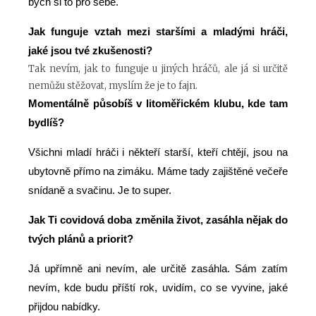
bych si to pro sebe.
Jak funguje vztah mezi staršími a mladými hráči,
jaké jsou tvé zkušenosti?
Tak nevím, jak to funguje u jiných hráčů, ale já si určitě
nemůžu stěžovat, myslím že je to fajn.
Momentálně působíš v litoměřickém klubu, kde tam
bydlíš?
Všichni mladí hráči i někteří starší, kteří chtějí, jsou na
ubytovně přímo na zimáku. Máme tady zajištěné večeře
snídaně a svačinu. Je to super.
Jak Ti covidová doba změnila život, zasáhla nějak do
tvých plánů a priorit?
Já upřímně ani nevím, ale určitě zasáhla. Sám zatím
nevím, kde budu příští rok, uvidím, co se vyvine, jaké
přijdou nabídky.