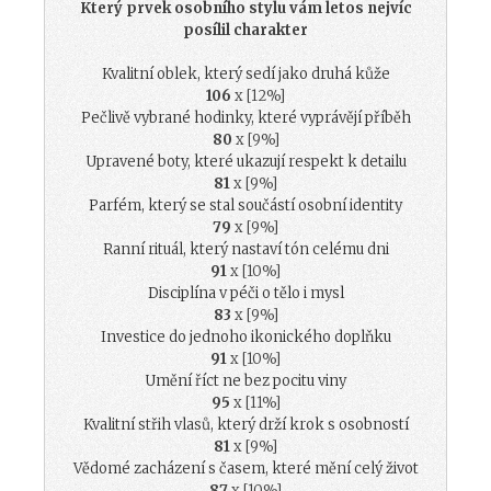
Který prvek osobního stylu vám letos nejvíc
posílil charakter
Kvalitní oblek, který sedí jako druhá kůže
106
x [12%]
Pečlivě vybrané hodinky, které vyprávějí příběh
80
x [9%]
Upravené boty, které ukazují respekt k detailu
81
x [9%]
Parfém, který se stal součástí osobní identity
79
x [9%]
Ranní rituál, který nastaví tón celému dni
91
x [10%]
Disciplína v péči o tělo i mysl
83
x [9%]
Investice do jednoho ikonického doplňku
91
x [10%]
Umění říct ne bez pocitu viny
95
x [11%]
Kvalitní střih vlasů, který drží krok s osobností
81
x [9%]
Vědomé zacházení s časem, které mění celý život
87
x [10%]