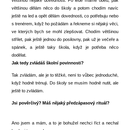
většinou nějaké dovednosti. Po ledě máme oběd, pak
většinou dělám něco do školy a potom chodím navíc
ještě na led a opět dělám dovednosti, co potřebuju nebo
s trenérem, když ho požádám a řekneme si nějaký věci,
ve kterých bych se mohl zlepšovat. Chodím většinou
střílet, pak ještě jednou do posilovny, pak už je večeře a
spánek, a ještě taky škola, když je potřeba něco
dodělat.
Jak tedy zvládáš školní povinnosti?
Tak zvládám, ale je to těžké, není to vůbec jednoduché,
když hodně trénuji. Do školy se musím hodně nutit, ale
ještě to zvládám.
Jsi pověrčivý? Máš nějaký předzápasový rituál?
Ano jsem a mám, a to je bohužel nechci říct a nechal