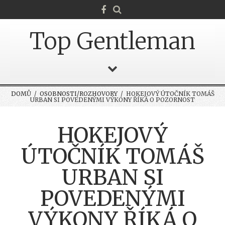
Top Gentleman
DOMŮ
/
OSOBNOSTI/ROZHOVORY
/ HOKEJOVÝ ÚTOČNÍK TOMÁŠ
URBAN SI POVEDENÝMI VÝKONY ŘÍKÁ O POZORNOST
HOKEJOVÝ
ÚTOČNÍK TOMÁŠ
URBAN SI
POVEDENÝMI
VÝKONY ŘÍKÁ O