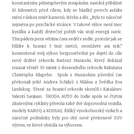
konstantním pětistupňovým stoupáním nastává přibližně
10 kilometrů před cílem, kdy se hladký povrch asfaltu
mění v úzkou změť kamenů, štěrku a děr. „Bylo to náročné
zejména po psychické stránce. V takové výšce není moc
kyslíku a každý zbytečný pohyb vás stojí energii navíc.
Tím pádem jsem většinu času seděl v sedle, protože jak se
blížíte k hranici 5 tisíc metrů, nemůžete ani stát,”
komentoval svůj výkon bezprostředně po dojetí do cíle
nový držitel rekordu Bartosz Huzarski, který dokázal
smazat téměř 30 minut z dosavadního rekordu Rakušana
Christopha Klugeho. Spolu s Huzarskim původní čas
překonali ještě Andrea Schilirò z Milána a Švédka Eva
Lindskog. Těsně za hranicí rekordu skončil i Katalánec
Valentí Sanjuan. ŠKODA AUTO do Indie spolu se čtyřmi
zkušenými cyklisty přivezla také dvě doprovodná vozidla,
modely KAROQ a KODIAQ. Řídký vysokohorský vzduch a
náročné podmínky byly pro obě nové přelomové SUV
výzvou, ve které obstála na výbornou.