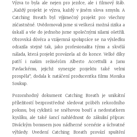
Výzva to byla ale nejen pro jezdce, ale i filmový štáb.
,,Každý projekt je výzva, každý v jiném slova smyslu. A
Catching Breath byl výjimečný projekt pro všechny
zúčastněné. Uvědomovali jsme si veškerá možná rizika a
úskalí a vše do jednoho jsme společnými silami ošetřili.
Obrovská důvěra a vzájemná spolupráce se na výsledku
odrazila stejně tak, jako profesionalita týmu a skvělá
nálada, která projekt provázela až do konce. Velké díky
patří i našim režisérům Alberto Accettulli a Janu
Pavlackému, jejichž synergie projektu také velmi
prospěla‘‘, dodala k natáčení producentka filmu Monika
Soukup.
Pozoruhodný dokument Catching Breath je unikátní
příležitostí bezprostředně sledovat průběh rekordního
pokusu, boj cyklistů se sněhovou bouří a nedostatkem
kyslíku, ale také šancí nahlédnout do zákulisí příprav.
Diváckým bonusem jsou nádherné scenérie a úchvatné
výhledy. Uvedení Catching Breath provází spuštění