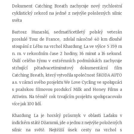
Dokument Catching Breath zachycuje nový rychlostní
cyklistický rekord na jedné z nejvýše položených silnic
světa
Bartosz Huzarski, sedmatřicetiletý polský veterán
proslulé Tour de France, zdolal náročné 40 km dlouhé
stoupání z Léhu na vrchol Khardung La ve výšce 5 359 m
n. m. v rekordním čase 2 hodiny, 36 minut a 16 sekund.
Úsilí celého týmu v extrémních podmínkách zachycuje
strhující pětadvacetiminutový dokumentární film
Catching Breath, který vytvořila společnost ŠKODA AUTO
a.s. v rámci svého projektu We Love Cycling ve spolupráci
s pražskou filmovou produkcí Milk and Honey Films a
AtSwim. Na téměř rok trvajícím projektu spolupracovalo
více jak 100 lidí.
Khardung La je horský průsmyk v oblasti Ladaku v
indickém státě Džammú, jde o jednu z nejvýše položených
silnic na světě. Nejtěžší úsek cesty na vrchol s