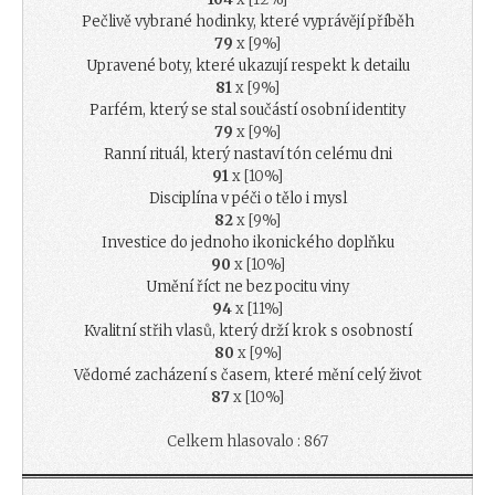
Pečlivě vybrané hodinky, které vyprávějí příběh
79
x [9%]
Upravené boty, které ukazují respekt k detailu
81
x [9%]
Parfém, který se stal součástí osobní identity
79
x [9%]
Ranní rituál, který nastaví tón celému dni
91
x [10%]
Disciplína v péči o tělo i mysl
82
x [9%]
Investice do jednoho ikonického doplňku
90
x [10%]
Umění říct ne bez pocitu viny
94
x [11%]
Kvalitní střih vlasů, který drží krok s osobností
80
x [9%]
Vědomé zacházení s časem, které mění celý život
87
x [10%]
Celkem hlasovalo : 867