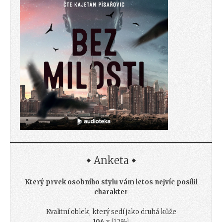
Anketa
Který prvek osobního stylu vám letos nejvíc posílil
charakter
Kvalitní oblek, který sedí jako druhá kůže
104
x [12%]