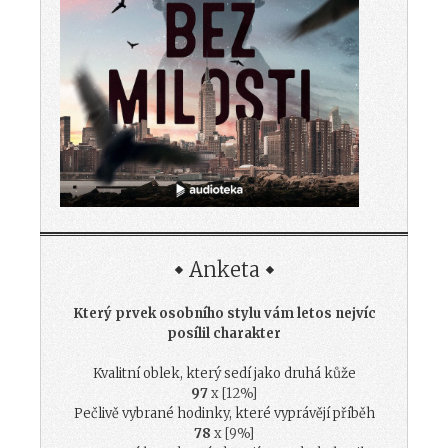
Anketa
Který prvek osobního stylu vám letos nejvíc
posílil charakter
Kvalitní oblek, který sedí jako druhá kůže
97
x [12%]
Pečlivě vybrané hodinky, které vyprávějí příběh
78
x [9%]