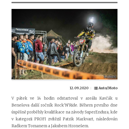
12.09.2020
Auto/Moto
V pátek ve 14 hodin odstartoval v areálu Kavčák u
Benešova další ročník Rock’N’Ride. Během prvního dne
úspěšně proběhly kvalifikace na závody SuperEndura, kde
v kategorii PROFI zvítězil Patrik Markvart, následován
Radkem Tomanem a Jakubem Hronešem.