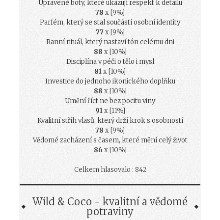
Upravené boty, které ukazují respekt k detailu
78
x [9%]
Parfém, který se stal součástí osobní identity
77
x [9%]
Ranní rituál, který nastaví tón celému dni
88
x [10%]
Disciplína v péči o tělo i mysl
81
x [10%]
Investice do jednoho ikonického doplňku
88
x [10%]
Umění říct ne bez pocitu viny
91
x [11%]
Kvalitní střih vlasů, který drží krok s osobností
78
x [9%]
Vědomé zacházení s časem, které mění celý život
86
x [10%]
Celkem hlasovalo : 842
Wild & Coco - kvalitní a vědomé
potraviny