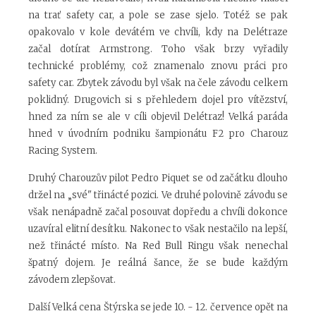
na trať safety car, a pole se zase sjelo. Totéž se pak
opakovalo v kole devátém ve chvíli, kdy na Delétraze
začal dotírat Armstrong. Toho však brzy vyřadily
technické problémy, což znamenalo znovu práci pro
safety car. Zbytek závodu byl však na čele závodu celkem
poklidný. Drugovich si s přehledem dojel pro vítězství,
hned za ním se ale v cíli objevil Delétraz! Velká paráda
hned v úvodním podniku šampionátu F2 pro Charouz
Racing System.
Druhý Charouzův pilot Pedro Piquet se od začátku dlouho
držel na „své" třinácté pozici. Ve druhé polovině závodu se
však nenápadně začal posouvat dopředu a chvíli dokonce
uzavíral elitní desítku. Nakonec to však nestačilo na lepší,
než třinácté místo. Na Red Bull Ringu však nenechal
špatný dojem. Je reálná šance, že se bude každým
závodem zlepšovat.
Další Velká cena Štýrska se jede 10. - 12. července opět na