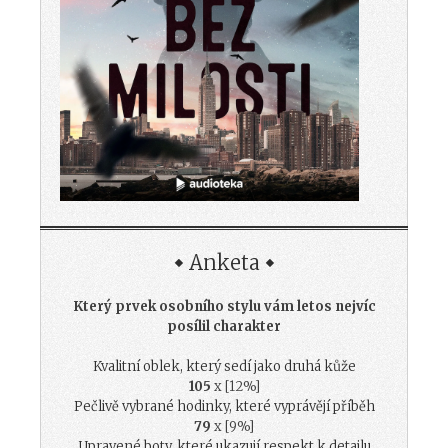
Anketa
Který prvek osobního stylu vám letos nejvíc
posílil charakter
Kvalitní oblek, který sedí jako druhá kůže
105
x [12%]
Pečlivě vybrané hodinky, které vyprávějí příběh
79
x [9%]
Upravené boty, které ukazují respekt k detailu