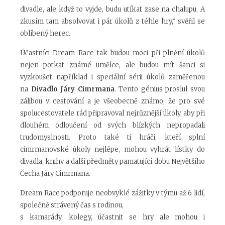
divadle, ale když to vyjde, budu utíkat zase na chalupu. A
zkusím tam absolvovat i pár úkolů z téhle hry,“ svěřil se
oblíbený herec.
Účastníci Dream Race tak budou moci při plnění úkolů
nejen potkat známé umělce, ale budou mít šanci si
vyzkoušet například i speciální sérii úkolů zaměřenou
na
Divadlo Járy Cimrmana
. Tento génius proslul svou
zálibou v cestování a je všeobecně známo, že pro své
spolucestovatele rád připravoval nejrůznější úkoly, aby při
dlouhém odloučení od svých blízkých nepropadali
trudomyslnosti. Proto také ti hráči, kteří splní
cimrmanovské úkoly nejlépe, mohou vyhrát lístky do
divadla, knihy a další předměty pamatující dobu Největšího
Čecha Járy Cimrmana.
Dream Race podporuje neobvyklé zážitky v týmu až 6 lidí,
společně strávený čas s rodinou,
s kamarády, kolegy, účastnit se hry ale mohou i