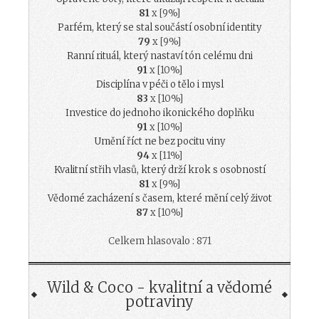
81
x [9%]
Parfém, který se stal součástí osobní identity
79
x [9%]
Ranní rituál, který nastaví tón celému dni
91
x [10%]
Disciplína v péči o tělo i mysl
83
x [10%]
Investice do jednoho ikonického doplňku
91
x [10%]
Umění říct ne bez pocitu viny
94
x [11%]
Kvalitní střih vlasů, který drží krok s osobností
81
x [9%]
Vědomé zacházení s časem, které mění celý život
87
x [10%]
Celkem hlasovalo : 871
Wild & Coco - kvalitní a vědomé
potraviny