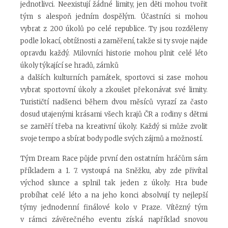
jednotlivci. Neexistují žádné limity, jen děti mohou tvořit
tým s alespoň jedním dospělým. Účastníci si mohou
vybrat z 200 úkolů po celé republice. Ty jsou rozděleny
podle lokací, obtížnosti a zaměření, takže si ty svoje najde
opravdu každý. Milovníci historie mohou plnit celé léto
úkoly týkající se hradů, zámků
a dalších kulturních památek, sportovci si zase mohou
vybrat sportovní úkoly a zkoušet překonávat své limity.
Turističtí nadšenci během dvou měsíců vyrazí za často
dosud utajenými krásami všech krajů ČR a rodiny s dětmi
se zaměří třeba na kreativní úkoly. Každý si může zvolit
svoje tempo a sbírat body podle svých zájmů a možností.
Tým Dream Race půjde první den ostatním hráčům sám
příkladem a 1. 7. vystoupá na Sněžku, aby zde přivítal
východ slunce a splnil tak jeden z úkoly. Hra bude
probíhat celé léto a na jeho konci absolvují ty nejlepší
týmy jednodenní finálové kolo v Praze. Vítězný tým
v rámci závěrečného eventu získá například snovou