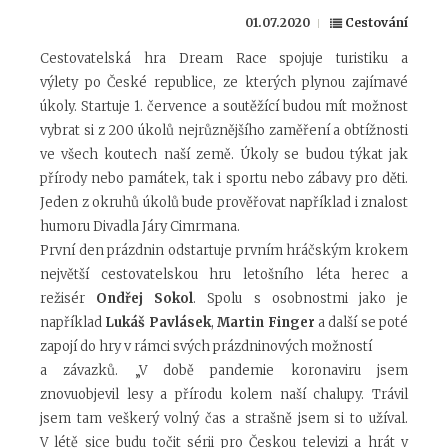
01.07.2020
Cestování
Cestovatelská hra Dream Race spojuje turistiku a
výlety
po České republice
, ze kterých plynou
zajímavé
úkoly. Startuje 1. července a soutěžící budou mít možnost
vybrat si z 200 úkolů nejrůznějšího zaměření a obtížnosti
ve všech koutech naší země. Úkoly se budou týkat jak
přírody nebo památek, tak i sportu nebo zábavy pro děti.
Jeden z okruhů úkolů bude prověřovat například i znalost
humoru Divadla Járy Cimrmana.
První den prázdnin odstartuje prvním hráčským krokem
největší cestovatelskou hru letošního léta herec a
režisér
Ondřej Sokol
. Spolu s osobnostmi jako je
například
Lukáš Pavlásek
,
Martin Finger
a další se poté
zapojí do hry v rámci svých prázdninových možností
a závazků. „V době pandemie koronaviru jsem
znovuobjevil lesy a přírodu kolem naší chalupy. Trávil
jsem tam veškerý volný čas a strašně jsem si to užíval.
V létě sice budu točit sérii pro Českou televizi a hrát v