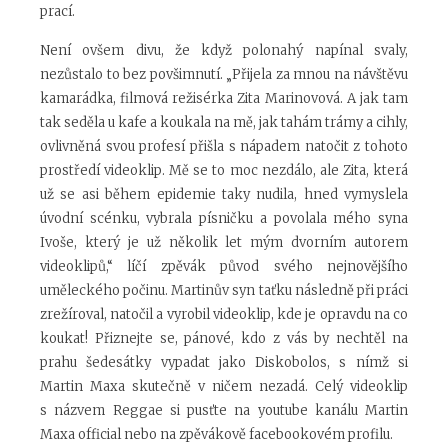
prací.
Není ovšem divu, že když polonahý napínal svaly,
nezůstalo to bez povšimnutí. „Přijela za mnou na návštěvu
kamarádka, filmová režisérka Zita Marinovová. A jak tam
tak seděla u kafe a koukala na mě, jak tahám trámy a cihly,
ovlivněná svou profesí přišla s nápadem natočit z tohoto
prostředí videoklip. Mě se to moc nezdálo, ale Zita, která
už se asi během epidemie taky nudila, hned vymyslela
úvodní scénku, vybrala písničku a povolala mého syna
Ivoše, který je už několik let mým dvorním autorem
videoklipů,“ líčí zpěvák původ svého nejnovějšího
uměleckého počinu. Martinův syn taťku následně při práci
zrežíroval, natočil a vyrobil videoklip, kde je opravdu na co
koukat! Přiznejte se, pánové, kdo z vás by nechtěl na
prahu šedesátky vypadat jako Diskobolos, s nímž si
Martin Maxa skutečně v ničem nezadá. Celý videoklip
s názvem Reggae si pusťte na youtube kanálu Martin
Maxa official nebo na zpěvákově facebookovém profilu.