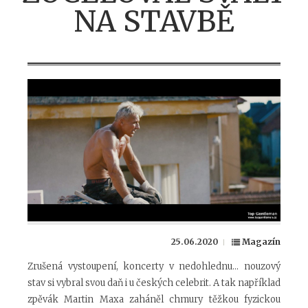
NA STAVBĚ
25.06.2020
Magazín
Zrušená vystoupení, koncerty v nedohlednu… nouzový
stav si vybral svou daň i u českých celebrit. A tak například
zpěvák Martin Maxa zaháněl chmury těžkou fyzickou