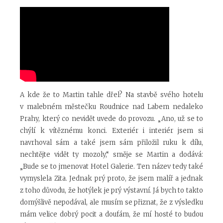
A kde že to Martin tahle dřel? Na stavbě svého hotelu
v malebném městečku Roudnice nad Labem nedaleko
Prahy, který co nevidět uvede do provozu. „Ano, už se to
chýlí k vítěznému konci. Exteriér i interiér jsem si
navrhoval sám a také jsem sám přiložil ruku k dílu,
nechtějte vidět ty mozoly,“ směje se Martin a dodává:
„Bude se to jmenovat Hotel Galerie. Ten název tedy také
vymyslela Zita. Jednak prý proto, že jsem malíř a jednak
z toho důvodu, že hotýlek je prý výstavní. Já bych to takto
domýšlivě nepodával, ale musím se přiznat, že z výsledku
mám velice dobrý pocit a doufám, že mí hosté to budou