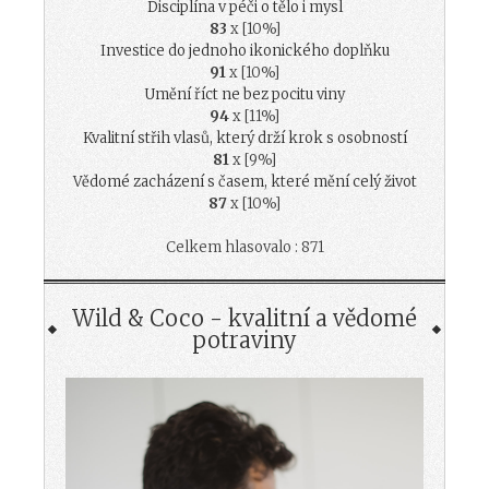
Disciplína v péči o tělo i mysl
83
x [10%]
Investice do jednoho ikonického doplňku
91
x [10%]
Umění říct ne bez pocitu viny
94
x [11%]
Kvalitní střih vlasů, který drží krok s osobností
81
x [9%]
Vědomé zacházení s časem, které mění celý život
87
x [10%]
Celkem hlasovalo : 871
Wild & Coco - kvalitní a vědomé
potraviny