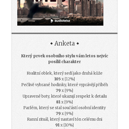
Anketa
Který prvek osobního stylu vám letos nejvíc
posílil charakter
Kvalitní oblek, který sedí jako druhá kůže
105
x [12%]
Pečlivě vybrané hodinky, které vyprávějí příběh
79
x [9%]
Upravené boty, které ukazují respekt k detailu
81
x [9%]
Parfém, který se stal součástí osobní identity
79
x [9%]
Ranní rituál, který nastaví tón celému dni
91
x [10%]