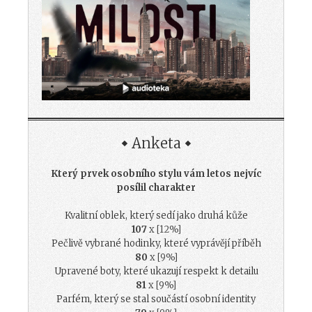
Anketa
Který prvek osobního stylu vám letos nejvíc
posílil charakter
Kvalitní oblek, který sedí jako druhá kůže
107
x [12%]
Pečlivě vybrané hodinky, které vyprávějí příběh
80
x [9%]
Upravené boty, které ukazují respekt k detailu
81
x [9%]
Parfém, který se stal součástí osobní identity