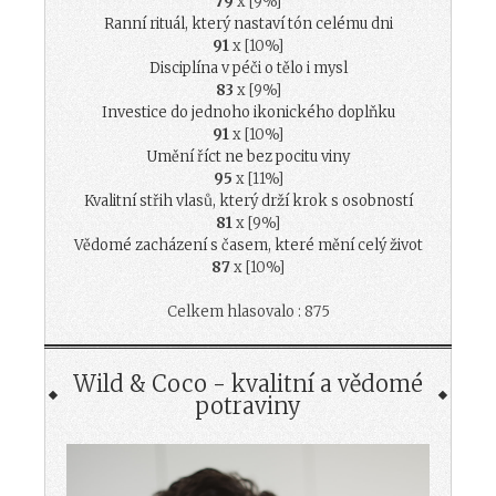
79
x [9%]
Ranní rituál, který nastaví tón celému dni
91
x [10%]
Disciplína v péči o tělo i mysl
83
x [9%]
Investice do jednoho ikonického doplňku
91
x [10%]
Umění říct ne bez pocitu viny
95
x [11%]
Kvalitní střih vlasů, který drží krok s osobností
81
x [9%]
Vědomé zacházení s časem, které mění celý život
87
x [10%]
Celkem hlasovalo : 875
Wild & Coco - kvalitní a vědomé
potraviny