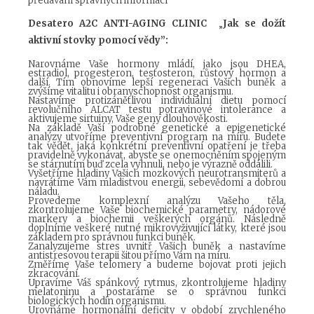
předávání správných informací
Desatero A2C ANTI-AGING CLINIC
„
Jak se dožít
aktivní stovky pomocí vědy”:
Narovnáme Vaše hormony mládí, jako jsou DHEA,
estradiol, progesteron, testosteron, růstový hormon a
další. Tím obnovíme lepší regeneraci Vašich buněk a
zvýšíme vitalitu i obranyschopnost organismu.
Nastavíme protizánětlivou individuální dietu pomocí
revolučního ALCAT testu potravinové intolerance a
aktivujeme sirtuiny, Vaše geny dlouhověkosti.
Na základě Vaší podrobné genetické a epigenetické
analýzy utvoříme preventivní program na míru. Budete
tak vědět, jaká konkrétní preventivní opatření je třeba
pravidelně vykonávat, abyste se onemocněním spojeným
se stárnutím buď zcela vyhnuli, nebo je výrazně oddálili.
Vyšetříme hladiny Vašich mozkových neurotransmiterů a
navrátíme Vám mladistvou energii, sebevědomí a dobrou
náladu.
Provedeme komplexní analýzu Vašeho těla,
zkontrolujeme Vaše biochemické parametry, nádorové
markery a biochemii veškerých orgánů. Následně
doplníme veškeré nutné mikrovyživující látky, které jsou
základem pro správnou funkci buněk.
Zanalyzujeme stres uvnitř Vašich buněk a nastavíme
antistresovou terapii šitou přímo Vám na míru.
Změříme Vaše telomery a budeme bojovat proti jejich
zkracování.
Upravíme Váš spánkový rytmus, zkontrolujeme hladiny
melatoninu a postaráme se o správnou funkci
biologických hodin organismu.
Urovnáme hormonální deficity v období zrychleného