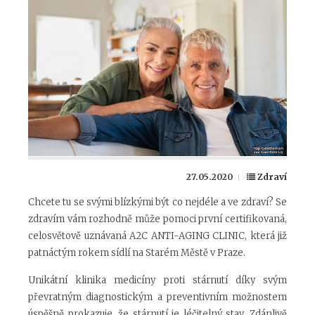
27.05.2020
Zdraví
Chcete tu se svými blízkými být co nejdéle a ve zdraví? Se
zdravím vám rozhodně může pomoci první certifikovaná,
celosvětově uznávaná A2C ANTI-AGING CLINIC, která již
patnáctým rokem sídlí na Starém Městě v Praze.
Unikátní klinika medicíny proti stárnutí díky svým
převratným diagnostickým a preventivním možnostem
úspěšně prokazuje, že stárnutí je léčitelný stav. Zdánlivě