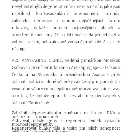
nevyhnutelným degenerativním onemocněním, jako jsou
například kardiovaskulární onemocnění, artritida,
cukrovka, demence a mnoho nejběžnějších forem
rakoviny, dokáže pomocí nejnovějších objevů a
prostředků medicíny 21. století buď zcela předcházet a
vyhnout se jim, nebo alespoň výrazně prodloužit čas jejich
nástupu.
A2C ANTI-AGING CLINIC, vedená primářkou Monikou
Golkovou, první certifikovanou Anti-Aging specialistkou v
Česku a na Slovensku a prezidentkou Asociace proti
stárnutí, nabízí ucelený vědecky založený program dožití
vysokého věku v co nejlepším možném zdravotním stavu,
a to tak, že dokáže zpomalit a zvrátit negativní aspekty
stárnutí. Konkrétně:
Zabránit degenerativním změnám na úrovní DNA a
poškození chromozomů
Aktivovat mladé geny a regeneraci buněk využitím
možností epigenetiky
Regenerovat buňky těla a vrátit jim jejich schopnost