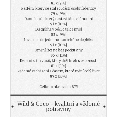
81
x [9%]
Parfém, který se stal součástí osobní identity
79
x [9%]
Ranní rituál, který nastaví tón celému dni
91
x [10%]
Disciplína v péči o tělo i mysl
83
x [9%]
Investice do jednoho ikonického doplňku
91
x [10%]
Umění říct ne bez pocitu viny
95
x [11%]
Kvalitní střih vlasů, který drží krok s osobností
81
x [9%]
Vědomé zacházení s časem, které mění celý život
87
x [10%]
Celkem hlasovalo : 875
Wild & Coco - kvalitní a vědomé
potraviny