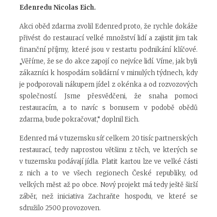
Edenredu Nicolas Eich.
Akci oběd zdarma zvolil Edenred proto, že rychle dokáže
přivést do restaurací velké množství lidí a zajistit jim tak
finanční příjmy, které jsou v restartu podnikání klíčové.
„Věříme, že se do akce zapojí co nejvíce lidí. Víme, jak byli
zákazníci k hospodám solidární v minulých týdnech, kdy
je podporovali nákupem jídel z okénka a od rozvozových
společností. Jsme přesvědčeni, že snaha pomoci
restauracím, a to navíc s bonusem v podobě obědů
zdarma, bude pokračovat,“
doplnil Eich.
Edenred má v tuzemsku síť celkem 20 tisíc partnerských
restaurací, tedy naprostou většinu z těch, ve kterých se
v tuzemsku podávají jídla. Platit kartou lze ve velké části
z nich a to ve všech regionech České republiky, od
velkých měst až po obce. Nový projekt má tedy ještě širší
záběr, než iniciativa Zachraňte hospodu, ve které se
sdružilo 2500 provozoven.