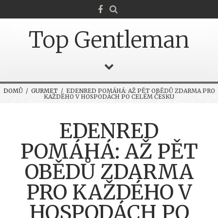
Top Gentleman
DOMŮ
/
GURMET
/ EDENRED POMÁHÁ: AŽ PĚT OBĚDŮ ZDARMA PRO
KAŽDÉHO V HOSPODÁCH PO CELÉM ČESKU
EDENRED
POMÁHÁ: AŽ PĚT
OBĚDŮ ZDARMA
PRO KAŽDÉHO V
HOSPODÁCH PO