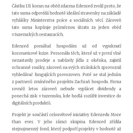
Částku 131 korun na oběd zdarma Edenred zvolil proto, že
tato suma odpovídá hodnotě ideální stravenky na základě
vyhlášky Ministerstva práce a sociálních věcí. Zároveň
tato suma kopíruje průměrnou útratu za jeden oběd
v tuzemských restauracích.
Edenred pomáhal hospodám už od vypuknutí
koronavirové krize. Personálu těch, které už v první vlně
nezastavily prodeje a nabízely jídla z okénka, zajistil
ochranné roušky, zároveň na svých stránkách zprovoznil
vyhledávač fungujících provozoven. Poté se stal jedním
z partnerů zmíněného projektu Zachraň hospodu. Firma
rovněž letos zároveň nebude vyplácet dividendy a
ponechá zisk v tuzemsku, kde hodlá rozšířit investice do
digitálních produktů.
Projekt je součástí celosvětové iniciativy Edenredu More
than ever. V jeho rámci skupina Edenred zřídila
stejnojmenný fond, který podpoří projekty v hodnotě až