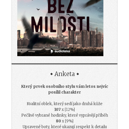
Anketa
Který prvek osobního stylu vám letos nejvíc
posílil charakter
Kvalitní oblek, který sedí jako druhá kůže
107
x [12%]
Pečlivě vybrané hodinky, které vyprávějí příběh
80
x [9%]
Upravené boty, které ukazují respekt k detailu