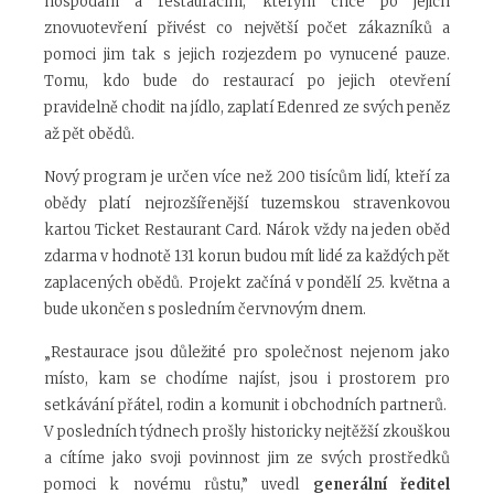
hospodám a restauracím, kterým chce po jejich
znovuotevření přivést co největší počet zákazníků a
pomoci jim tak s jejich rozjezdem po vynucené pauze.
Tomu, kdo bude do restaurací po jejich otevření
pravidelně chodit na jídlo, zaplatí Edenred ze svých peněz
až pět obědů.
Nový program je určen více než 200 tisícům lidí, kteří za
obědy platí nejrozšířenější tuzemskou stravenkovou
kartou Ticket Restaurant Card. Nárok vždy na jeden oběd
zdarma v hodnotě 131 korun budou mít lidé za každých pět
zaplacených obědů. Projekt začíná v pondělí 25. května a
bude ukončen s posledním červnovým dnem.
„R
estaurace jsou důležité pro společnost nejenom jako
místo, kam se chodíme najíst, jsou i prostorem pro
setkávání přátel, rodin a komunit i obchodních partnerů.
V posledních týdnech prošly historicky nejtěžší zkouškou
a cítíme jako svoji povinnost jim ze svých prostředků
pomoci k novému růstu,”
uvedl
generální ředitel