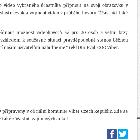
o video vybraného účastníka připnout na svojí obrazovku v
vlastní zvuk a vypnout video v průběhu hovoru. Účastníci také
ídnout možnost videohovorů až pro 20 osob a velmi brzy
e vzhledem k současné situaci pravděpodobně stanou běžnou
yní našim uživatelům nabídneme,” řekl Ofir Eval, COO Viber.
y připraveny v oficiální komunitě
Viber Czech Republic
. Zde se
e také zúčastnit zajímavých anket.