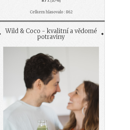
87
x [10%]
Celkem hlasovalo : 862
Wild & Coco - kvalitní a vědomé
potraviny