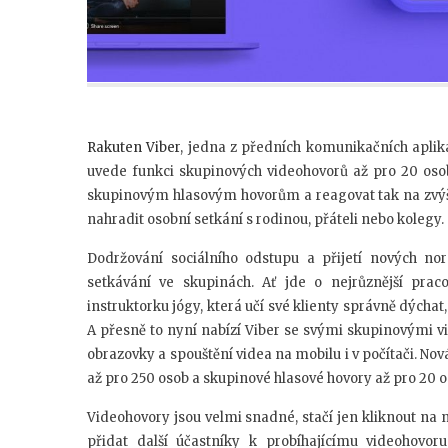
Rakuten Viber
, jedna z předních komunikačních aplik
uvede funkci skupinových videohovorů až pro 20 oso
skupinovým hlasovým hovorům a reagovat tak na zvýše
nahradit osobní setkání s rodinou, přáteli nebo kolegy.
Dodržování sociálního odstupu a přijetí nových n
setkávání ve skupinách. Ať jde o nejrůznější prac
instruktorku jógy, která učí své klienty správně dýcha
A přesně to nyní nabízí Viber se svými skupinovými v
obrazovky a spouštění videa na mobilu i v počítači. 
až pro 250 osob a skupinové hlasové hovory až pro 20 o
Videohovory jsou velmi snadné, stačí jen kliknout na 
přidat další účastníky k probíhajícímu videohovo