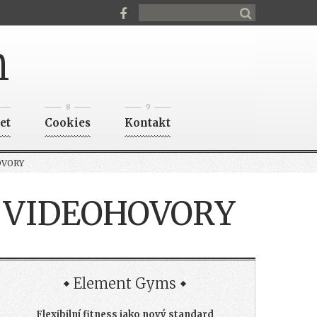
n
8
9
et
Cookies
Kontakt
OVORY
I VIDEOHOVORY
Element Gyms
Flexibilní fitness jako nový standard