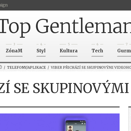
sign
Top Gentlema
3
4
5
6
7
ZónaM
Styl
Kultura
Tech
Gurm
Ů
/
TELEFONY/APLIKACE
/ VIBER PŘICHÁZÍ SE SKUPINOVÝMI VIDEOH
ZÍ SE SKUPINOVÝM