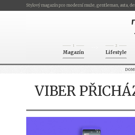
Stylový magazín pro moderní muže, gentleman, auta, de
1
2
-->
Magazín
Lifestyle
DOM
VIBER PŘICHÁ