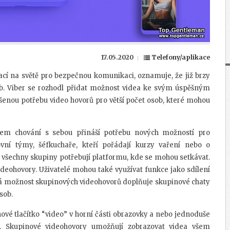
17.05.2020
Telefony/aplikace
ací na světě pro bezpečnou komunikaci, oznamuje, že již brzy
b. Viber se rozhodl přidat možnost videa ke svým úspěšným
nou potřebu video hovorů pro větší počet osob, které mohou
orem chování s sebou přináší potřebu nových možností pro
ovní týmy, šéfkuchaře, kteří pořádají kurzy vaření nebo o
t, všechny skupiny potřebují platformu, kde se mohou setkávat.
ideohovory. Uživatelé mohou také využívat funkce jako sdílení
Nová možnost skupinových videohovorů doplňuje skupinové chaty
sob.
nové tlačítko “video” v horní části obrazovky a nebo jednoduše
ru. Skupinové videohovory umožňují zobrazovat videa všem