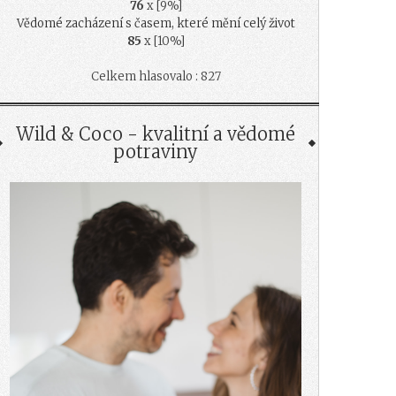
76
x [9%]
Vědomé zacházení s časem, které mění celý život
85
x [10%]
Celkem hlasovalo : 827
Wild & Coco - kvalitní a vědomé
potraviny