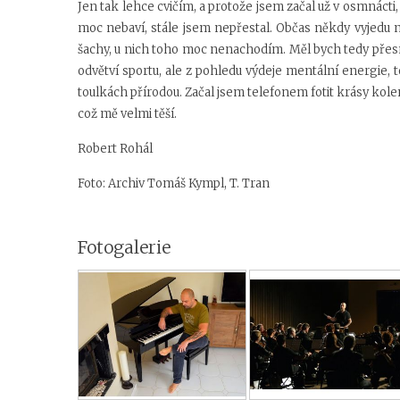
Jen tak lehce cvičím, a protože jsem začal už v osmnácti,
moc nebaví, stále jsem nepřestal. Občas někdy vyjedu 
šachy, u nich toho moc nenachodím. Měl bych tedy přesně
odvětví sportu, ale z pohledu výdeje mentální energie, t
toulkách přírodou. Začal jsem telefonem fotit krásy kole
což mě velmi těší.
Robert Rohál
Foto: Archiv Tomáš Kympl, T. Tran
Fotogalerie