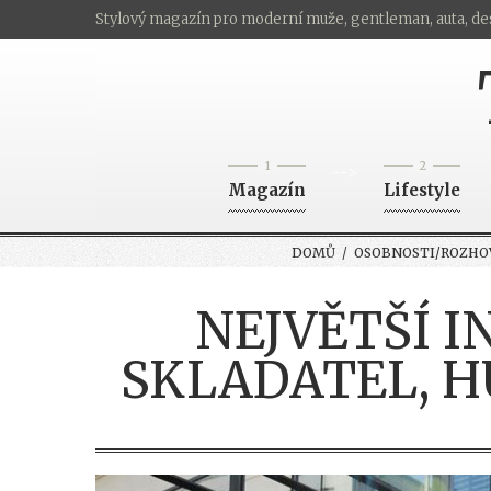
Stylový magazín pro moderní muže, gentleman, auta, de
1
2
-->
Magazín
Lifestyle
DOMŮ
/
OSOBNOSTI/ROZHO
NEJVĚTŠÍ I
SKLADATEL, H