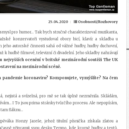
25.04.2020
Osobnosti/Rozhovory
, smysl pro humor... Tak bych stručně charakterizoval muzikanta,
žské konzervatoři vystudoval obory bicí, klavír a skladba u
h jeho autorské činnosti sahá od vážné hudby, hudby duchovní,
 k hudbě filmové, televizní či divadelní. Jeho skladby nahrávají
u nejvyšších ocenění v britské mezinárodní soutěži The UK
ostavení na mezinárodní scéně.
em pandemie koronaviru? Komponujete, vymýšlíte? Na čem
tá, nejistá a svízelná, pro mě se tak úplně nezměnila. Skládám,
ívám... I To jsou prima stránky tvůrčího procesu. Ale nepopírám,
tam fláknu...
váka Honzy Jareše, jehož titulní písnička získala zlatou a
oučasně připravuji svou desku Tempo, kde kromě hudby a textů,