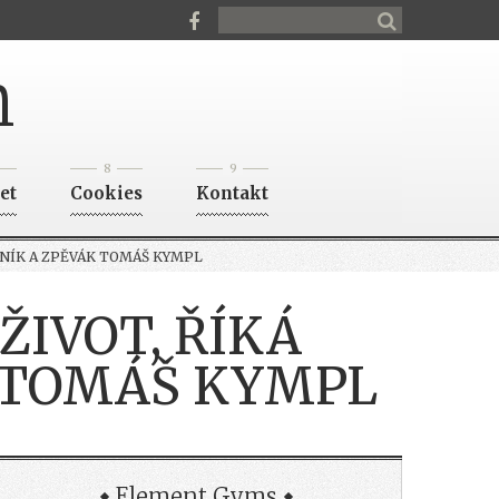
n
8
9
et
Cookies
Kontakt
EBNÍK A ZPĚVÁK TOMÁŠ KYMPL
ŽIVOT, ŘÍKÁ
K TOMÁŠ KYMPL
Element Gyms