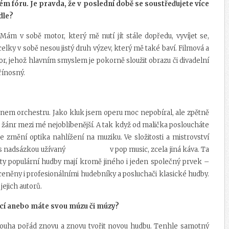
vém fóru. Je pravda, že v poslední době se soustřeďujete více
dle?
. Mám v sobě motor, který mě nutí jít stále dopředu, vyvíjet se,
elky v sobě nesou jistý druh výzev, který mě také baví. Filmová a
or, jehož hlavním smyslem je pokorně sloužit obrazu či divadelní
řínosný.
lenem orchestru. Jako kluk jsem operu moc nepobíral, ale zpětně
to žánr mezi mé nejoblíbenější. A tak když od malička posloucháte
 změní optika nahlížení na muziku. Ve složitosti a mistrovství
cedes s nadsázkou užívaný v pop music, zcela jiná káva. Ta
ity populární hudby mají kromě jiného i jeden společný prvek –
 ceněny i profesionálními hudebníky a posluchači klasické hudby.
ejich autorů.
rací anebo máte svou múzu či múzy?
ká touha pořád znovu a znovu tvořit novou hudbu. Tenhle samotný