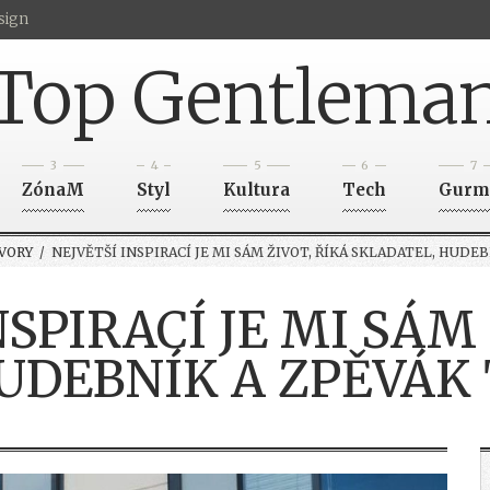
sign
Top Gentlema
3
4
5
6
7
ZónaM
Styl
Kultura
Tech
Gurm
VORY
/ NEJVĚTŠÍ INSPIRACÍ JE MI SÁM ŽIVOT, ŘÍKÁ SKLADATEL, HUD
NSPIRACÍ JE MI SÁM 
UDEBNÍK A ZPĚVÁ