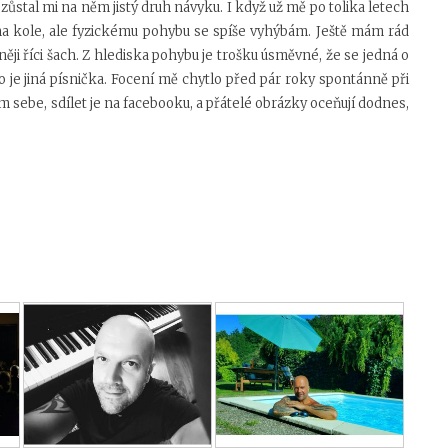
 zůstal mi na něm jistý druh návyku. I když už mě po tolika letech
na kole, ale fyzickému pohybu se spíše vyhýbám. Ještě mám rád
ji říci šach. Z hlediska pohybu je trošku úsměvné, že se jedná o
o je jiná písnička. Focení mě chytlo před pár roky spontánně při
m sebe, sdílet je na facebooku, a přátelé obrázky oceňují dodnes,