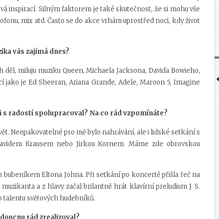
ává inspirací. Silným faktorem je také skutečnost, že si mohu vše
ofonu, mix atd. Často se do akce vrhám uprostřed noci, kdy život
zika vás zajímá dnes?
h děl, miluju muziku Queen, Michaela Jacksona, Davida Bowieho,
ací jako je Ed Sheeran, Ariana Grande, Adele, Maroon 5, Imagine
ti s radostí spolupracoval? Na co rád vzpomínáte?
svět. Neopakovatelné pro mě bylo nahrávání, ale i lidské setkání s
Davidem Krausem nebo Jirkou Kornem. Máme zde obrovskou
bubeníkem Eltona Johna. Při setkání po koncertě přišla řeč na
 muzikanta a z hlavy začal brilantně hrát klavírní preludium J. S.
 o talentu světových hudebníků.
udoucnu rád zrealizoval?