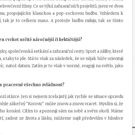
celovečerní filmy. Co se týká zahraničních projektů, jsem ve dvou
u, propojujícím klasickou a pop-rockovou hudbu. Vzhledem k
l, tak je to celkem maso. A protože hudbu miluju, tak se tímto
en cvrkot určitě náročnější či hektičtější?
zky, společenská setkání a zahraniční cesty. Sport a záliby, které
 a taky to jde. Má to však za následek, že se nějak hůře orientuji
íc, natož datum. Zatím je to však v normě, reaguji na světlo, jako
etos pracovně všechno zvládnout?
í otázce. Jen si nejsem zcela jistý, jak rychle se situace opravdu
 tenhle zákeřný "Korovir" může znovu a znovu vracet. Myslím si, že
ho konání. Cítím to a pozoruji sám na sobě a svém okolí. Máme
štěstí, radost ze života a lásku, můžeme najít především v hloubce