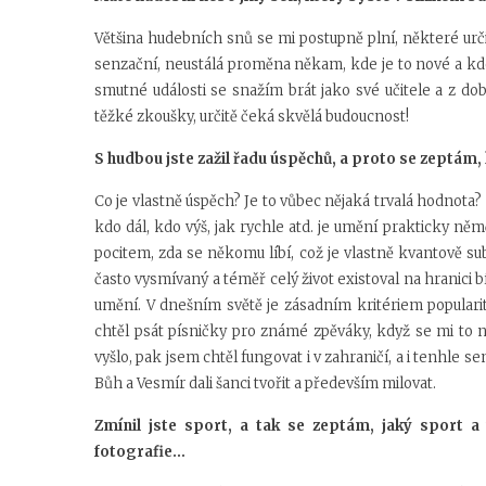
Většina hudebních snů se mi postupně plní, některé určit
senzační, neustálá proměna někam, kde je to nové a kde
smutné události se snažím brát jako své učitele a z dob
těžké zkoušky, určitě čeká skvělá budoucnost!
S hudbou jste zažil řadu úspěchů, a proto se zeptám,
Co je vlastně úspěch? Je to vůbec nějaká trvalá hodnota? 
kdo dál, kdo výš, jak rychle atd. je umění prakticky ně
pocitem, zda se někomu líbí, což je vlastně kvantově su
často vysmívaný a téměř celý život existoval na hranici b
umění. V dnešním světě je zásadním kritériem popularit
chtěl psát písničky pro známé zpěváky, když se mi to na
vyšlo, pak jsem chtěl fungovat i v zahraničí, a i tenhle se
Bůh a Vesmír dali šanci tvořit a především milovat.
Zmínil jste sport, a tak se zeptám, jaký sport a 
fotografie…