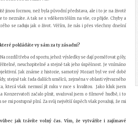
ě jinou formou, než byla původní představa, ale i to je na životě
 to neznáte. A tak se s vděkem těším na vše, co přijde. Chyby a
rého se raduju jak o život. Věřím, že nás i přes všechny dnešní
 které pokládáte vy sám za ty zásadní?
Na rozdíl třeba od sportu, jehož výsledky se dají poměřovat góly,
měřitelné, neuchopitelné a stejně tak jeho úspěšnost. Je vnímáno
bjektivní. Jak známe z historie, samotný Mozart byl ve své době
ídy, stejně tak řada dalších umělců, zejména v oblasti výtvarného
a, která však nemusí jít ruku v ruce s kvalitou. Jako kluk jsem
 Konzervatoři začalo plnit, uvažoval jsem o filmové hudbě, i to
n se mi postupně plní. Za svůj největší úspěch však považuji, že mi
vůbec jak trávíte volný čas. Vím, že vytváříte i zajímavé