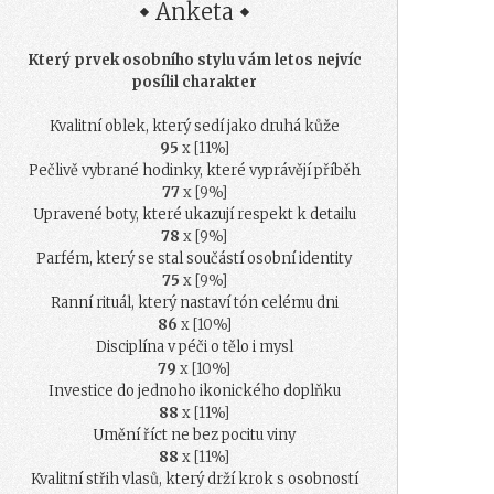
Anketa
Který prvek osobního stylu vám letos nejvíc
posílil charakter
Kvalitní oblek, který sedí jako druhá kůže
95
x [11%]
Pečlivě vybrané hodinky, které vyprávějí příběh
77
x [9%]
Upravené boty, které ukazují respekt k detailu
78
x [9%]
Parfém, který se stal součástí osobní identity
75
x [9%]
Ranní rituál, který nastaví tón celému dni
86
x [10%]
Disciplína v péči o tělo i mysl
79
x [10%]
Investice do jednoho ikonického doplňku
88
x [11%]
Umění říct ne bez pocitu viny
88
x [11%]
Kvalitní střih vlasů, který drží krok s osobností