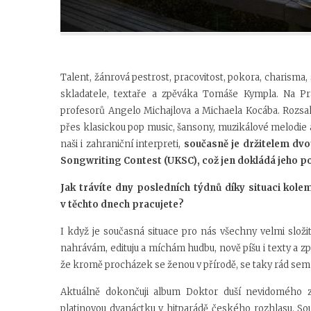
Talent, žánrová pestrost, pracovitost, pokora, charisma
skladatele, textaře a zpěváka Tomáše Kympla. Na Pra
profesorů Angelo Michajlova a Michaela Kocába. Rozsa
přes klasickou pop music, šansony, muzikálové melodie až
naši i zahraniční interpreti,
současně je držitelem dvo
Songwriting Contest (UKSC), což jen dokládá jeho p
Jak trávíte dny posledních týdnů díky
situaci kol
v těchto dnech pracujete?
I když je současná situace pro nás všechny velmi složi
nahrávám, edituju a míchám hudbu, nově píšu i texty a zp
že kromě procházek se ženou v přírodě, se taky rád sem 
Aktuálně dokončuji album Doktor duší nevidomého zpě
platinovou dvanáctku v hitparádě českého rozhlasu. S