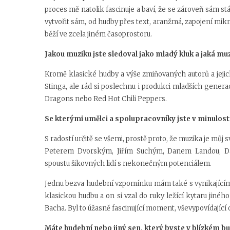
proces mě natolik fascinuje a baví, že se zároveň sám st
vytvořit sám, od hudby přes text, aranžmá, zapojení mikr
běží ve zcela jiném časoprostoru.
Jakou muziku jste sledoval jako mladý kluk a jaká mu
Kromě klasické hudby a výše zmiňovaných autorů a jejic
Stinga, ale rád si poslechnu i produkci mladších gener
Dragons nebo Red Hot Chili Peppers.
Se kterými umělci a spolupracovníky jste v minulos
S radostí určitě se všemi, prostě proto, že muzika je můj 
Peterem Dvorským, Jiřím Suchým, Danem Landou, 
spoustu šikovných lidí s nekonečným potenciálem.
Jednu bezva hudební vzpomínku mám také s vynikajícím 
klasickou hudbu a on si vzal do ruky ležící kytaru jiného
Bacha. Byl to úžasně fascinující moment, vševypovídající
Máte hudební nebo jiný sen, který byste v blízkém b