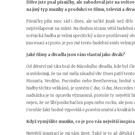
Dříve jste psal písničky, ale zabodoval jste na světo
na jiný typ muziky a produkci ve filmu, televizi a diva
Písničky píšu moc rád i dnes, ale určitě jinak než dřív
nepřešlapovat na místě. Na druhou stranu větší hudební c
scénická hudba je velmi specifický a úzce profilovaný ob
inscenaci a i proto, je pro mě tento hudební směr velmi p
Jaké filmy a divadla jsou vám vlastní jako divák?
Od dětství mě táta bral do Národního divadla, kde byl č
si uvědomuji, že na mě měla zásadní vliv. Dnes patří ten
Mozarta, Verdiho, Pucciniho nebo Beethovena, hodně se
hudby těchto velikánů, je systém C dur, G dur, Mer
nadsázka je tu opravdu významná, protože ty největší h
nejen, že se líbí posluchačům popu nebo rocku, ale jsou
I tenhle fakt hodně vypovídá o pravém umění a kvalitách j
Když vymýšlíte muziku, co je pro vás největší inspi
Největší inspirací je mi sám život. Také je to až děts