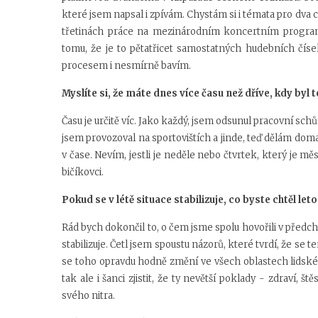
které jsem napsal i zpívám. Chystám si i témata pro dva 
třetinách práce na mezinárodním koncertním program
tomu, že je to pětatřicet samostatných hudebních číse
procesem i nesmírně bavím.
Myslíte si, že máte dnes více času než dříve, kdy byl t
Času je určitě víc. Jako každý, jsem odsunul pracovní schů
jsem provozoval na sportovištích a jinde, teď dělám doma,
v čase. Nevím, jestli je neděle nebo čtvrtek, který je měs
bičíkovci.
Pokud se v létě situace stabilizuje, co byste chtěl l
Rád bych dokončil to, o čem jsme spolu hovořili v předchoz
stabilizuje. Četl jsem spoustu názorů, které tvrdí, že se
se toho opravdu hodně změní ve všech oblastech lidské
tak ale i šanci zjistit, že ty nevětší poklady - zdraví, 
svého nitra.