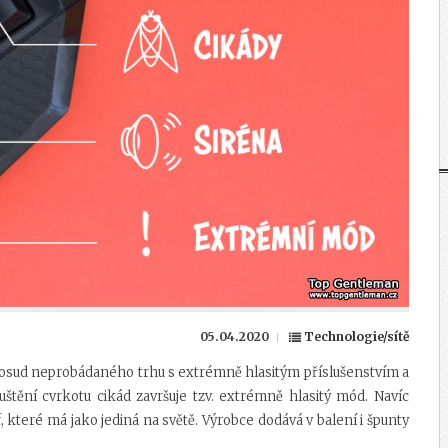
05.04.2020
Technologie/sítě
dosud neprobádaného trhu s extrémně hlasitým příslušenstvím a
uštění cvrkotu cikád završuje tzv. extrémně hlasitý mód. Navíc
které má jako jediná na světě. Výrobce dodává v balení i špunty