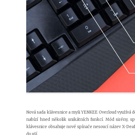
Nová sada klávesnice a myši YENKEE Overloud využívá 
nabízí hned několik unikátních funkcí. Mód sirény, sp
klávesnice obsahuje nové spínače nesoucí název X-Deaf, 
do uší.