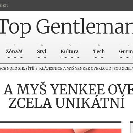
sign
Top Gentlema
3
4
5
6
7
ZónaM
Styl
Kultura
Tech
Gurm
ECHNOLOGIE/SÍTĚ
/ KLÁVESNICE A MYŠ YENKEE OVERLOUD JSOU ZCEL
 A MYŠ YENKEE OV
ZCELA UNIKÁTNÍ