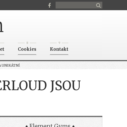
n
8
9
et
Cookies
Kontakt
A UNIKÁTNÍ
ERLOUD JSOU
Element Gyms