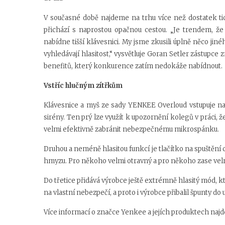
V současné době najdeme na trhu více než dostatek ti
přichází s naprostou opačnou cestou. „Je trendem, že
nabídne tišší klávesnici. My jsme zkusili úplně něco jiné
vyhledávají hlasitost,“ vysvětluje Goran Setler zástupc
benefitů, který konkurence zatím nedokáže nabídnout.
Vstříc hlučným zítřkům
Klávesnice a myš ze sady YENKEE Overloud vstupuje na
sirény. Ten prý lze využít k upozornění kolegů v práci,
velmi efektivně zabránit nebezpečnému mikrospánku.
Druhou a neméně hlasitou funkcí je tlačítko na spuštění 
hmyzu. Pro někoho velmi otravný a pro někoho zase velmi
Do třetice přidává výrobce ještě extrémně hlasitý mód, k
na vlastní nebezpečí, a proto i výrobce přibalil špunty 
Více informací o značce Yenkee a jejích produktech na