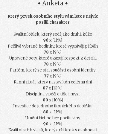
Anketa
Který prvek osobního stylu vám letos nejvíc
posílil charakter
Kvalitní oblek, který sedí jako druhá kůže
96
x [11%]
Pečlivě vybrané hodinky, které vyprávějí příběh
78
x [9%]
Upravené boty, které ukazují respekt k detailu
78
x [9%]
Parfém, který se stal součástí osobní identity
77
x [9%]
Ranní rituál, který nastaví tón celému dni
87
x [10%]
Disciplína v péči o tělo i mysl
80
x [10%]
Investice do jednoho ikonického doplňku
88
x [11%]
Umění říct ne bez pocitu viny
90
x [11%]
Kvalitní střih vlasů, který drží krok s osobností