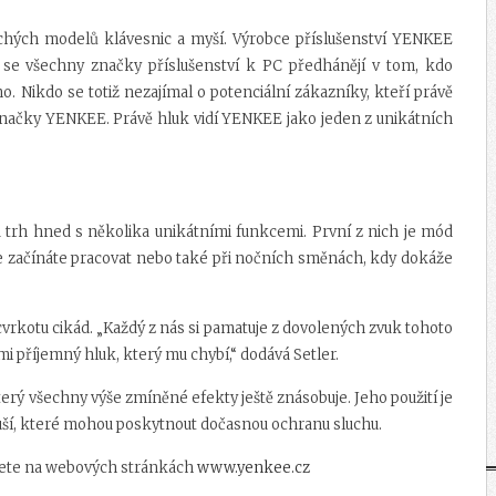
chých modelů klávesnic a myší. Výrobce příslušenství YENKEE
 se všechny značky příslušenství k PC předhánějí v tom, kdo
ho. Nikdo se totiž nezajímal o potenciální zákazníky, kteří právě
e značky YENKEE. Právě hluk vidí YENKEE jako jeden z unikátních
 trh hned s několika unikátními funkcemi. První z nich je mód
 že začínáte pracovat nebo také při nočních směnách, kdy dokáže
cvrkotu cikád. „Každý z nás si pamatuje z dovolených zvuk tohoto
 příjemný hluk, který mu chybí,“ dodává Setler.
terý všechny výše zmíněné efekty ještě znásobuje. Jeho použití je
do uší, které mohou poskytnout dočasnou ochranu sluchu.
jdete na webových stránkách
www.yenkee.cz