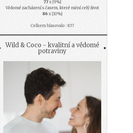
77
x [9%]
Vědomé zacházení s časem, které mění celý život
86
x [10%]
Celkem hlasovalo : 837
Wild & Coco - kvalitní a vědomé
potraviny