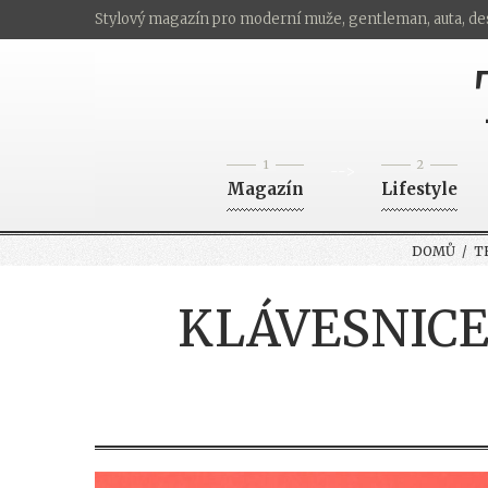
Stylový magazín pro moderní muže, gentleman, auta, de
1
2
-->
Magazín
Lifestyle
DOMŮ
/
T
KLÁVESNICE