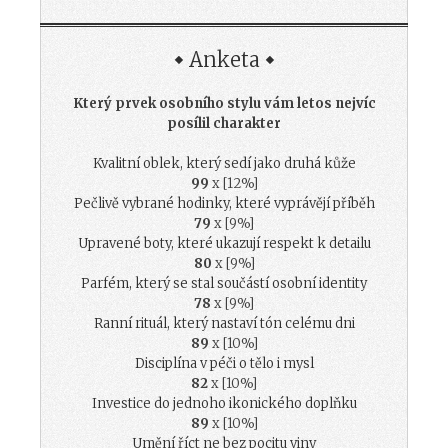
Anketa
Který prvek osobního stylu vám letos nejvíc
posílil charakter
Kvalitní oblek, který sedí jako druhá kůže
99
x [12%]
Pečlivě vybrané hodinky, které vyprávějí příběh
79
x [9%]
Upravené boty, které ukazují respekt k detailu
80
x [9%]
Parfém, který se stal součástí osobní identity
78
x [9%]
Ranní rituál, který nastaví tón celému dni
89
x [10%]
Disciplína v péči o tělo i mysl
82
x [10%]
Investice do jednoho ikonického doplňku
89
x [10%]
Umění říct ne bez pocitu viny