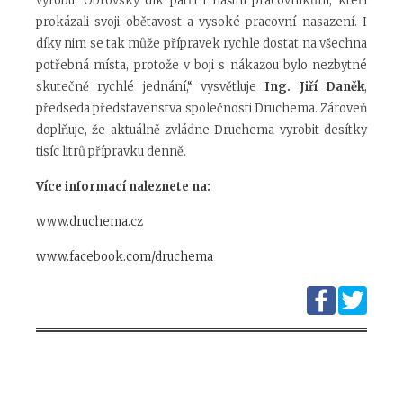
výrobu. Obrovský dík patří i našim pracovníkům, kteří
prokázali svoji obětavost a vysoké pracovní nasazení. I
díky nim se tak může přípravek rychle dostat na všechna
potřebná místa, protože v boji s nákazou bylo nezbytné
skutečně rychlé jednání,“ vysvětluje
Ing. Jiří Daněk
,
předseda představenstva společnosti Druchema. Zároveň
doplňuje, že aktuálně zvládne Druchema vyrobit desítky
tisíc litrů přípravku denně.
Více informací naleznete na:
www.druchema.cz
www.facebook.com/druchema