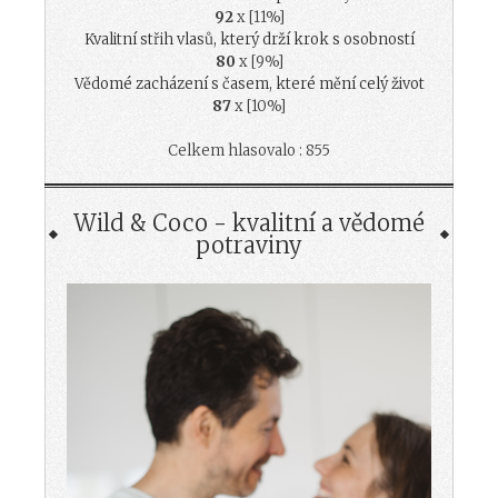
92
x [11%]
Kvalitní střih vlasů, který drží krok s osobností
80
x [9%]
Vědomé zacházení s časem, které mění celý život
87
x [10%]
Celkem hlasovalo : 855
Wild & Coco - kvalitní a vědomé
potraviny