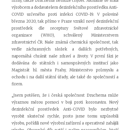
firmy, takže Druchema nemůže chybět. Aktuálně se stala
výrobcem a dodavatelem dezinfekčního prostředku Anti-
COVID určeného proti infekci COVID-19. V polovině
března 2020, tak přímo v Praze vznikl nový dezinfekční
prostředek dle receptury Světové zdravotnické
organizace (WHO), schválený Ministerstvem
zdravotnictví ČR. Naše známá chemická společnost, tak
vedle záchranných složek a dalších potřebných,
napomáhá chránit naše zdraví a životy. V první fázi je
dodávána do státních i samosprávných institucí jako
Magistrát hl. města Prahy, Ministerstvo průmyslu a
ochodu i na další státní úřady, ale také do společností a
firem.
„Jsem potěšen, že i česká společnost Druchema může
výraznou měrou pomoci v boji proti koronaviru. Nový
dezinfekční prostředek Anti-COVID bylo nezbytné
vyrobit skutečně rychle, proto jsme tomu uzpůsobili
výrobu, pořídili nové výrobní zařízení a operativně zahájili