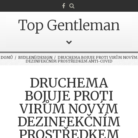
Top Gentleman
DOMŮ
/
BYDLENÍ/DESIGN
/ DRUCHEMA BOJUJE PROTI VIRŮM NOVÝM
DEZINFEKČNÍM PROSTŘEDKEM ANTI-COVID
DRUCHEMA
BOJUJE PROTI
VIRŮM NOVÝM
DEZINFEKČNÍM
PROSTŘEDKEM