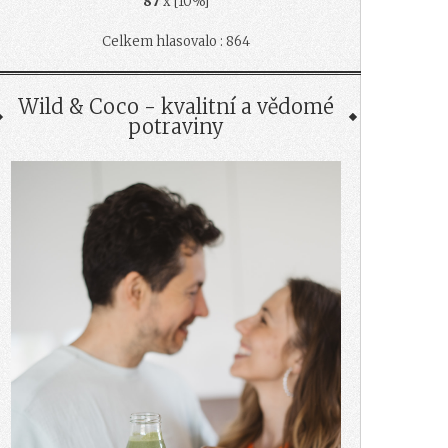
87
x [10%]
Celkem hlasovalo : 864
Wild & Coco - kvalitní a vědomé
potraviny