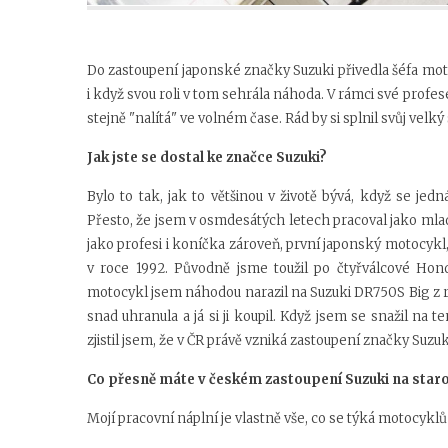
Do zastoupení japonské značky Suzuki přivedla šéfa mo
i když svou roli v tom sehrála náhoda. V rámci své profes
stejně "nalítá" ve volném čase. Rád by si splnil svůj vel
Jak jste se dostal ke značce Suzuki?
Bylo to tak, jak to většinou v životě bývá, když se jed
Přesto, že jsem v osmdesátých letech pracoval jako mla
jako profesi i koníčka zároveň, první japonský motocyk
v roce 1992. Původně jsme toužil po čtyřválcové Hon
motocykl jsem náhodou narazil na Suzuki DR750S Big z
snad uhranula a já si ji koupil. Když jsem se snažil na
zjistil jsem, že v ČR právě vzniká zastoupení značky Suzuk
Co přesně máte v českém zastoupení Suzuki na staro
Mojí pracovní náplní je vlastně vše, co se týká motocyklů 