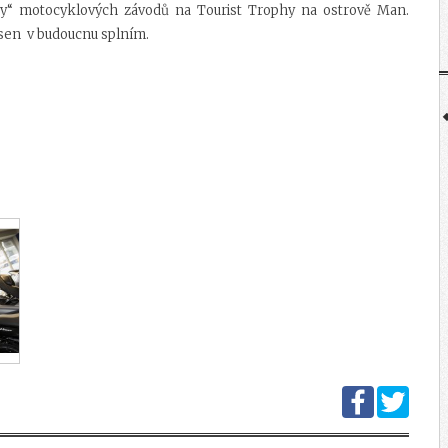
kky“ motocyklových závodů na Tourist Trophy na ostrově Man.
o sen v budoucnu splním.