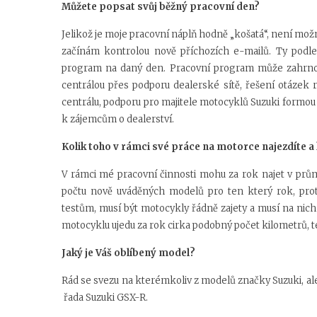
Můžete popsat svůj běžný pracovní den?
Jelikož je moje pracovní náplň hodně „košatá“, není mo
začínám kontrolou nově příchozích e-mailů. Ty podle 
program na daný den. Pracovní program může zahrnov
centrálou přes podporu dealerské sítě, řešení otázek r
centrálu, podporu pro majitele motocyklů Suzuki formou 
k zájemcům o dealerství.
Kolik toho v rámci své práce na motorce najezdíte a
V rámci mé pracovní činnosti mohu za rok najet v průmě
počtu nově uváděných modelů pro ten který rok, pr
testům, musí být motocykly řádně zajety a musí na nic
motocyklu ujedu za rok cirka podobný počet kilometrů, tedy
Jaký je Váš oblíbený model?
Rád se svezu na kterémkoliv z modelů značky Suzuki, al
řada Suzuki GSX-R.