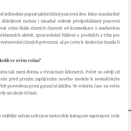
žné jednoduše popsat jakýsi běžný pracovní den. Ráno standardně
důležitosti mohou i zásadně ovlivnit předpokládaný pracovní
at celou škálu různých činnosti od komunikace s maďarskou
eklamních aktivit, zpracovávání hlášení o prodejích a trhu pro
vystavování různých potvrzení, až po cesty k dealerům Suzuki či
 kolik ve svém volnu?
ru tak mezi dvěma a třemi tisíci kilometrů. Počet se odvíjí od
otože před prvním zapůjčením nového modelu k novinářským
h být provedena první garanční údržba. Ve volném čase na svém
 asi okolo tří tisíc.
e nejblíže mému srdci jsou motocykly kategorie supersport, tedy