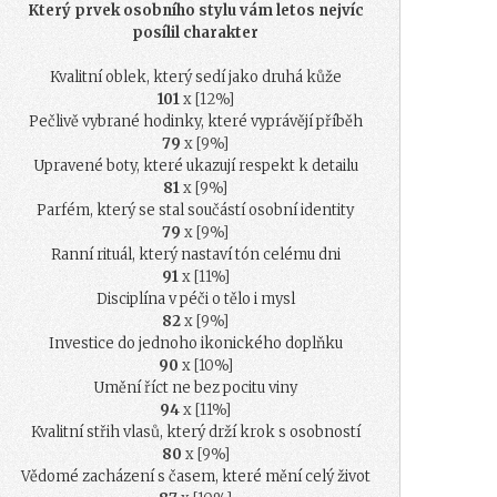
Který prvek osobního stylu vám letos nejvíc
posílil charakter
Kvalitní oblek, který sedí jako druhá kůže
101
x [12%]
Pečlivě vybrané hodinky, které vyprávějí příběh
79
x [9%]
Upravené boty, které ukazují respekt k detailu
81
x [9%]
Parfém, který se stal součástí osobní identity
79
x [9%]
Ranní rituál, který nastaví tón celému dni
91
x [11%]
Disciplína v péči o tělo i mysl
82
x [9%]
Investice do jednoho ikonického doplňku
90
x [10%]
Umění říct ne bez pocitu viny
94
x [11%]
Kvalitní střih vlasů, který drží krok s osobností
80
x [9%]
Vědomé zacházení s časem, které mění celý život