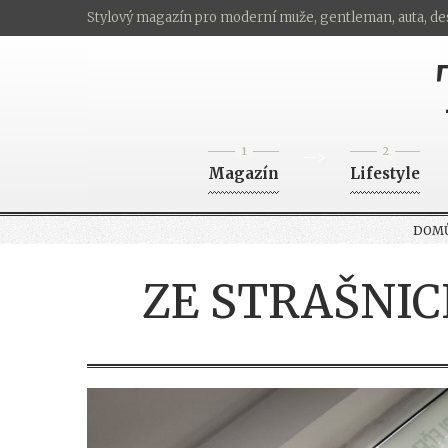
Stylový magazín pro moderní muže, gentleman, auta, de
1
2
-->
Magazín
Lifestyle
DOM
ZE STRAŠNIC