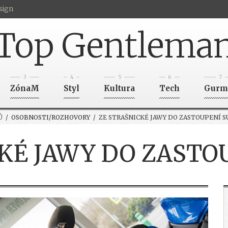
sign
Top Gentlema
3
4
5
6
7
ZónaM
Styl
Kultura
Tech
Gurm
Ů
/
OSOBNOSTI/ROZHOVORY
/ ZE STRAŠNICKÉ JAWY DO ZASTOUPENÍ S
KÉ JAWY DO ZASTO