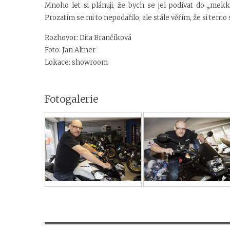
Mnoho let si plánuji, že bych se jel podívat do „me
Prozatím se mi to nepodařilo, ale stále věřím, že si tent
Rozhovor: Dita Brančíková
Foto: Jan Altner
Lokace: showroom
Fotogalerie