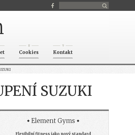
n
8
9
et
Cookies
Kontakt
UZUKI
UPENÍ SUZUKI
Element Gyms
Flexibilní fitness jako nový standard