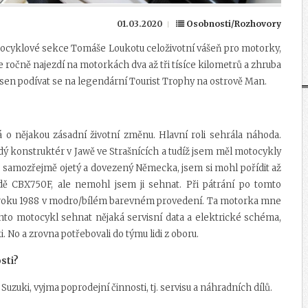
01.03.2020
Osobnosti/Rozhovory
tocyklové sekce Tomáše Loukotu celoživotní vášeň pro motorky,
e ročně najezdí na motorkách dva až tři tísíce kilometrů a zhruba
ký sen podívat se na legendární Tourist Trophy na ostrově Man.
ná o nějakou zásadní životní změnu. Hlavní roli sehrála náhoda.
dý konstruktér v Jawě ve Strašnících a tudíž jsem měl motocykly
l, samozřejmě ojetý a dovezený Německa, jsem si mohl pořídit až
dě CBX750F, ale nemohl jsem ji sehnat. Při pátrání po tomto
 roku 1988 v modro/bílém barevném provedení. Ta motorka mne
 tento motocykl sehnat nějaká servisní data a elektrické schéma,
i. No a zrovna potřebovali do týmu lidi z oboru.
sti?
Suzuki, vyjma poprodejní činnosti, tj. servisu a náhradních dílů.