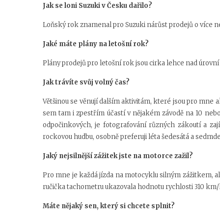
Jak se loni Suzuki v Česku dařilo?
Loňský rok znamenal pro Suzuki nárůst prodejů o více ne
Jaké máte plány na letošní rok?
Plány prodejů pro letošní rok jsou cirka lehce nad úrovn
Jak trávíte svůj volný čas?
Většinou se věnují dalším aktivitám, které jsou pro mne 
sem tam i zpestřím účastí v nějakém závodě na 10 nebo 
odpočinkových, je fotografování různých zákoutí a zaj
rockovou hudbu, osobně preferuji léta šedesátá a sedmde
Jaký nejsilnější zážitek jste na motorce zažil?
Pro mne je každá jízda na motocyklu silným zážitkem, ale
ručička tachometru ukazovala hodnotu rychlosti 310 km/h
Máte nějaký sen, který si chcete splnit?