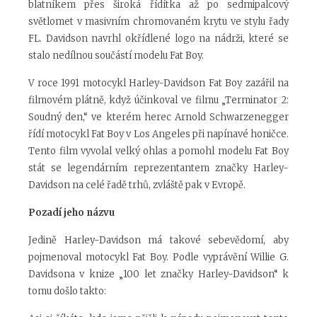
blatníkem přes široká řídítka až po sedmipalcový
světlomet v masivním chromovaném krytu ve stylu řady
FL. Davidson navrhl okřídlené logo na nádrži, které se
stalo nedílnou součástí modelu Fat Boy.
V roce 1991 motocykl Harley-Davidson Fat Boy zazářil na
filmovém plátně, když účinkoval ve filmu „Terminator 2:
Soudný den,“ ve kterém herec Arnold Schwarzenegger
řídí motocykl Fat Boy v Los Angeles při napínavé honičce.
Tento film vyvolal velký ohlas a pomohl modelu Fat Boy
stát se legendárním reprezentantem značky Harley-
Davidson na celé řadě trhů, zvláště pak v Evropě.
Pozadí jeho názvu
Jedině Harley-Davidson má takové sebevědomí, aby
pojmenoval motocykl Fat Boy. Podle vyprávění Willie G.
Davidsona v knize „100 let značky Harley-Davidson“ k
tomu došlo takto: