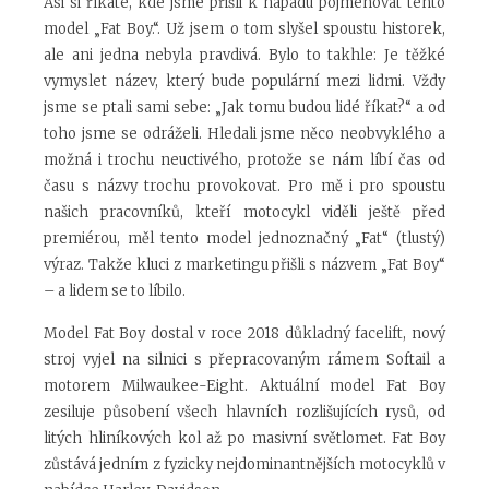
Asi si říkáte, kde jsme přišli k nápadu pojmenovat tento
model „Fat Boy.“. Už jsem o tom slyšel spoustu historek,
ale ani jedna nebyla pravdivá. Bylo to takhle: Je těžké
vymyslet název, který bude populární mezi lidmi. Vždy
jsme se ptali sami sebe: „Jak tomu budou lidé říkat?“ a od
toho jsme se odráželi. Hledali jsme něco neobvyklého a
možná i trochu neuctivého, protože se nám líbí čas od
času s názvy trochu provokovat. Pro mě i pro spoustu
našich pracovníků, kteří motocykl viděli ještě před
premiérou, měl tento model jednoznačný „Fat“ (tlustý)
výraz. Takže kluci z marketingu přišli s názvem „Fat Boy“
– a lidem se to líbilo.
Model Fat Boy dostal v roce 2018 důkladný facelift, nový
stroj vyjel na silnici s přepracovaným rámem Softail a
motorem Milwaukee-Eight. Aktuální model Fat Boy
zesiluje působení všech hlavních rozlišujících rysů, od
litých hliníkových kol až po masivní světlomet. Fat Boy
zůstává jedním z fyzicky nejdominantnějších motocyklů v