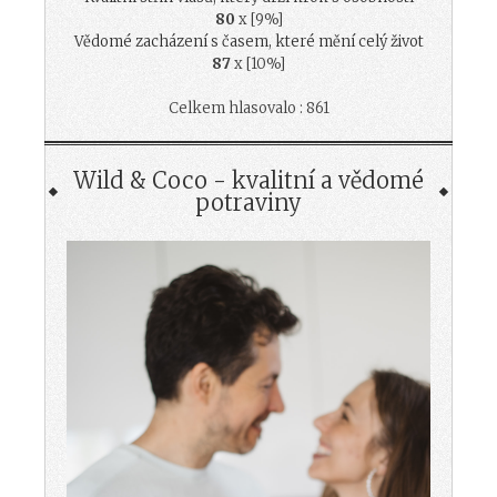
80
x [9%]
Vědomé zacházení s časem, které mění celý život
87
x [10%]
Celkem hlasovalo : 861
Wild & Coco - kvalitní a vědomé
potraviny