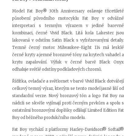
Model Fat Boy
®
30th Anniversary oslavuje třicetileté
působení původního motocyklu Fat Boy v odvážné
interpretaci s temným výrazem v jediné barevné
kombinaci, černé Vivid Black. Litá kola Lakester jsou
lakovaná v odstínu Satin Black s vyfrézovanými detaily.
Temně černý motor Milwaukee-Eight 114 má lesklé
černé kryty a jemné bronzové tóny na krytech vahadel a
krytu zapalování. Výfuk v černé barvě Black Onyx
odhaluje světlé odstíny podkladových chromů.
Řídítka, ovladače a světlomet v barvě Vivid Black dotvářejí
celkový temný výraz, kterým se tento model jasně liší od
standardní verze. Nový bronzový tón a logo Fat Boy na
nádrži se skvěle vyjímají proti černým prvkům a spolu s
ostatními bronzovými doplňky odlišují Limited Edition Fat
Boy od běžného produkčního modelu.
Fat Boy vychází z platformy Harley-Davidson
®
Softail
®