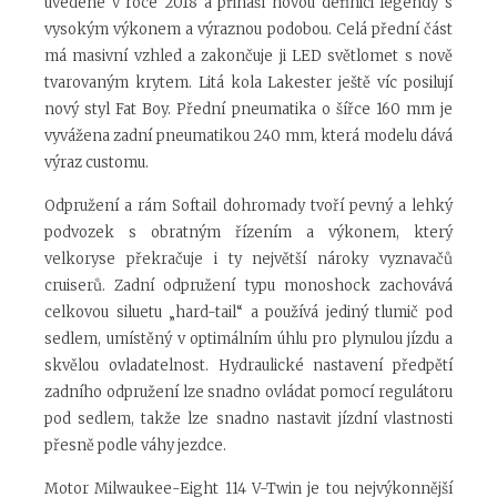
uvedené v roce 2018 a přináší novou definici legendy s
vysokým výkonem a výraznou podobou. Celá přední část
má masivní vzhled a zakončuje ji LED světlomet s nově
tvarovaným krytem. Litá kola Lakester ještě víc posilují
nový styl Fat Boy. Přední pneumatika o šířce 160 mm je
vyvážena zadní pneumatikou 240 mm, která modelu dává
výraz customu.
Odpružení a rám Softail dohromady tvoří pevný a lehký
podvozek s obratným řízením a výkonem, který
velkoryse překračuje i ty největší nároky vyznavačů
cruiserů. Zadní odpružení typu monoshock zachovává
celkovou siluetu „hard-tail“ a používá jediný tlumič pod
sedlem, umístěný v optimálním úhlu pro plynulou jízdu a
skvělou ovladatelnost. Hydraulické nastavení předpětí
zadního odpružení lze snadno ovládat pomocí regulátoru
pod sedlem, takže lze snadno nastavit jízdní vlastnosti
přesně podle váhy jezdce.
Motor Milwaukee-Eight 114 V-Twin je tou nejvýkonnější