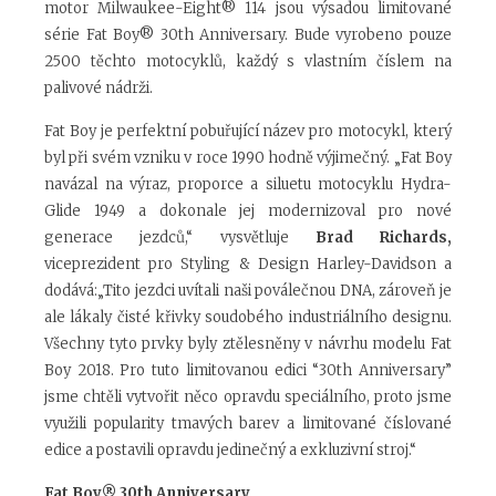
motor Milwaukee-Eight
®
114 jsou výsadou limitované
série Fat Boy
®
30th Anniversary. Bude vyrobeno pouze
2500 těchto motocyklů, každý s vlastním číslem na
palivové nádrži.
Fat Boy je perfektní pobuřující název pro motocykl, který
byl při svém vzniku v roce 1990 hodně výjimečný. „Fat Boy
navázal na výraz, proporce a siluetu motocyklu Hydra-
Glide 1949 a dokonale jej modernizoval pro nové
generace jezdců,“ vysvětluje
Brad Richards,
viceprezident pro Styling & Design Harley-Davidson a
dodává:„Tito jezdci uvítali naši poválečnou DNA, zároveň je
ale lákaly čisté křivky soudobého industriálního designu.
Všechny tyto prvky byly ztělesněny v návrhu modelu Fat
Boy 2018. Pro tuto limitovanou edici “30th Anniversary”
jsme chtěli vytvořit něco opravdu speciálního, proto jsme
využili popularity tmavých barev a limitované číslované
edice a postavili opravdu jedinečný a exkluzivní stroj.“
Fat Boy
®
30th Anniversary