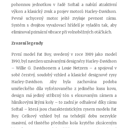
pohonnou jednotkou v řadě Softail a nabízí atraktivní
výkon a klasický zvuk a projev motorů Harley-Davidson.
Pevně uchycený motor ještě zvyšuje pevnost rámu.
Systém s dvojitou vyvažovací hřídelí je vyladěn tak, aby
eliminoval primární vibrace při volnoběžných otáčkách.
Zrození legendy
První model Fat Boy, uvedený v roce 1989 jako model
1990, byl navržen uznávanými designéry Harley-Davidson
– Willie G. Davidsonem a Louie Netzem – a spojoval v
sobě čerstvý, soudobý vzhled a klasické designové rysy
Harley-Davidson. Aby byla zachována podoba
uměleckého díla vyfrézovaného z jediného kusu kovu,
design má jediný stříbrný tón s eloxovaným rámem a
hliníkovými litými koly – to zadní je odhalené díky rámu
Softail – která jsou charakteristickým rysem modelu Fat
Boy. Celkový vzhled byl na tehdejší dobu nezvykle
masivní, od tlustého předního kola krytého zkráceným