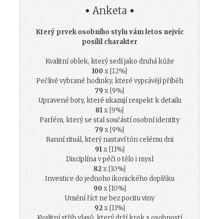
Anketa
Který prvek osobního stylu vám letos nejvíc
posílil charakter
Kvalitní oblek, který sedí jako druhá kůže
100
x [12%]
Pečlivě vybrané hodinky, které vyprávějí příběh
79
x [9%]
Upravené boty, které ukazují respekt k detailu
81
x [9%]
Parfém, který se stal součástí osobní identity
79
x [9%]
Ranní rituál, který nastaví tón celému dni
91
x [11%]
Disciplína v péči o tělo i mysl
82
x [10%]
Investice do jednoho ikonického doplňku
90
x [10%]
Umění říct ne bez pocitu viny
92
x [11%]
Kvalitní střih vlasů, který drží krok s osobností