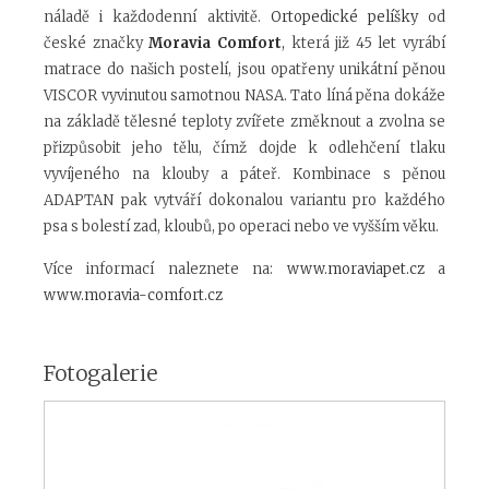
náladě i každodenní aktivitě.
Ortopedické pelíšky
od
české značky
Moravia Comfort
,
která již 45 let vyrábí
matrace do našich postelí, jsou opatřeny unikátní pěnou
VISCOR vyvinutou samotnou NASA. Tato líná pěna dokáže
na základě tělesné teploty zvířete změknout a zvolna se
přizpůsobit jeho tělu, čímž dojde k odlehčení tlaku
vyvíjeného na klouby a páteř. Kombinace s pěnou
ADAPTAN pak vytváří dokonalou variantu pro každého
psa s bolestí zad, kloubů, po operaci nebo ve vyšším věku.
Více informací naleznete na:
www.moraviapet.cz
a
www.moravia-comfort.cz
Fotogalerie