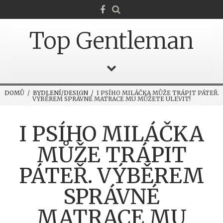
Top Gentleman
DOMŮ
/
BYDLENÍ/DESIGN
/ I PSÍHO MILÁČKA MŮŽE TRÁPIT PÁTEŘ.
VÝBĚREM SPRÁVNÉ MATRACE MU MŮŽETE ULEVIT!
I PSÍHO MILÁČKA
MŮŽE TRÁPIT
PÁTEŘ. VÝBĚREM
SPRÁVNÉ
MATRACE MU