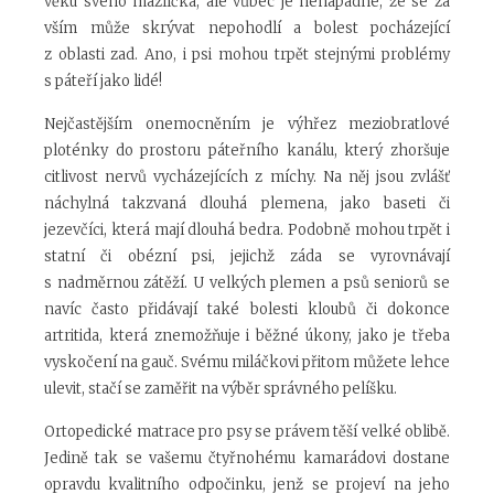
věku svého mazlíčka, ale vůbec je nenapadne, že se za
vším může skrývat nepohodlí a bolest pocházející
z oblasti zad. Ano, i psi mohou trpět stejnými problémy
s páteří jako lidé!
Nejčastějším onemocněním je výhřez meziobratlové
ploténky do prostoru páteřního kanálu, který zhoršuje
citlivost nervů vycházejících z míchy. Na něj jsou zvlášť
náchylná takzvaná dlouhá plemena, jako baseti či
jezevčíci, která mají dlouhá bedra. Podobně mohou trpět i
statní či obézní psi, jejichž záda se vyrovnávají
s nadměrnou zátěží. U velkých plemen a psů seniorů se
navíc často přidávají také bolesti kloubů či dokonce
artritida, která znemožňuje i běžné úkony, jako je třeba
vyskočení na gauč. Svému miláčkovi přitom můžete lehce
ulevit, stačí se zaměřit na výběr správného pelíšku.
Ortopedické matrace pro psy se právem těší velké oblibě.
Jedině tak se vašemu čtyřnohému kamarádovi dostane
opravdu kvalitního odpočinku, jenž se projeví na jeho