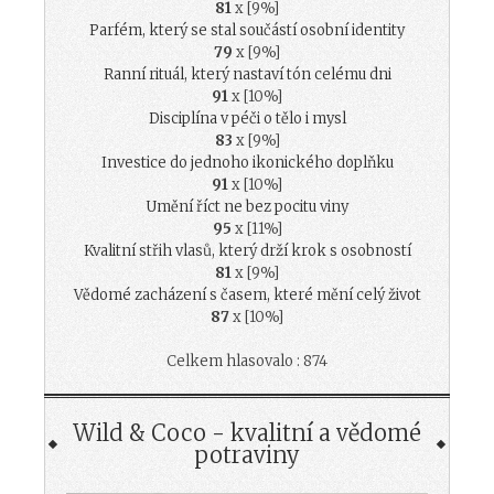
81
x [9%]
Parfém, který se stal součástí osobní identity
79
x [9%]
Ranní rituál, který nastaví tón celému dni
91
x [10%]
Disciplína v péči o tělo i mysl
83
x [9%]
Investice do jednoho ikonického doplňku
91
x [10%]
Umění říct ne bez pocitu viny
95
x [11%]
Kvalitní střih vlasů, který drží krok s osobností
81
x [9%]
Vědomé zacházení s časem, které mění celý život
87
x [10%]
Celkem hlasovalo : 874
Wild & Coco - kvalitní a vědomé
potraviny