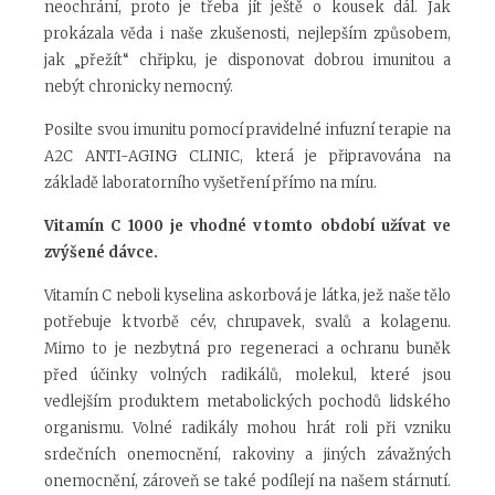
neochrání, proto je třeba jít ještě o kousek dál. Jak
prokázala věda i naše zkušenosti, nejlepším způsobem,
jak „přežít“ chřipku, je disponovat dobrou imunitou a
nebýt chronicky nemocný.
Posilte svou imunitu pomocí pravidelné infuzní terapie na
A2C ANTI-AGING CLINIC, která je připravována na
základě laboratorního vyšetření přímo na míru.
Vitamín C 1000 je vhodné v tomto období užívat ve
zvýšené dávce.
Vitamín C neboli kyselina askorbová je látka, jež naše tělo
potřebuje k tvorbě cév, chrupavek, svalů a kolagenu.
Mimo to je nezbytná pro regeneraci a ochranu buněk
před účinky volných radikálů, molekul, které jsou
vedlejším produktem metabolických pochodů lidského
organismu. Volné radikály mohou hrát roli při vzniku
srdečních onemocnění, rakoviny a jiných závažných
onemocnění, zároveň se také podílejí na našem stárnutí.