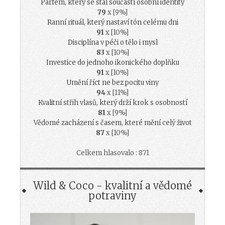
Parfém, který se stal součástí osobní identity
79
x [9%]
Ranní rituál, který nastaví tón celému dni
91
x [10%]
Disciplína v péči o tělo i mysl
83
x [10%]
Investice do jednoho ikonického doplňku
91
x [10%]
Umění říct ne bez pocitu viny
94
x [11%]
Kvalitní střih vlasů, který drží krok s osobností
81
x [9%]
Vědomé zacházení s časem, které mění celý život
87
x [10%]
Celkem hlasovalo : 871
Wild & Coco - kvalitní a vědomé
potraviny