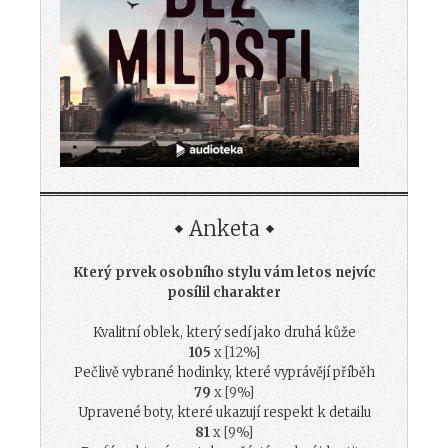
Anketa
Který prvek osobního stylu vám letos nejvíc
posílil charakter
Kvalitní oblek, který sedí jako druhá kůže
105
x [12%]
Pečlivě vybrané hodinky, které vyprávějí příběh
79
x [9%]
Upravené boty, které ukazují respekt k detailu
81
x [9%]