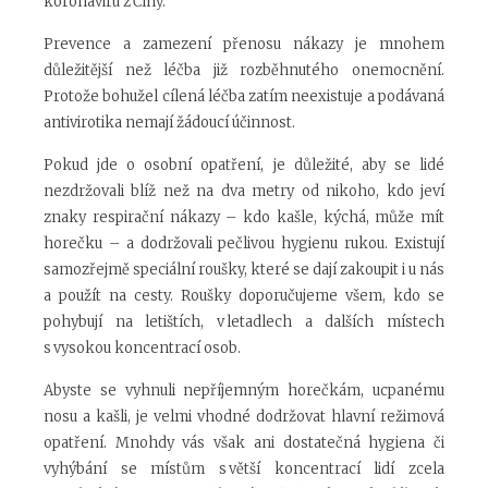
koronaviru z Číny.
Prevence a zamezení přenosu nákazy je mnohem
důležitější než léčba již rozběhnutého onemocnění.
Protože bohužel cílená léčba zatím neexistuje a podávaná
antivirotika nemají žádoucí účinnost.
Pokud jde o osobní opatření, je důležité, aby se lidé
nezdržovali blíž než na dva metry od nikoho, kdo jeví
znaky respirační nákazy – kdo kašle, kýchá, může mít
horečku – a dodržovali pečlivou hygienu rukou. Existují
samozřejmě speciální roušky, které se dají zakoupit i u nás
a použít na cesty. Roušky doporučujeme všem, kdo se
pohybují na letištích, v letadlech a dalších místech
s vysokou koncentrací osob.
Abyste se vyhnuli nepříjemným horečkám, ucpanému
nosu a kašli, je velmi vhodné dodržovat hlavní režimová
opatření. Mnohdy vás však ani dostatečná hygiena či
vyhýbání se místům s větší koncentrací lidí zcela