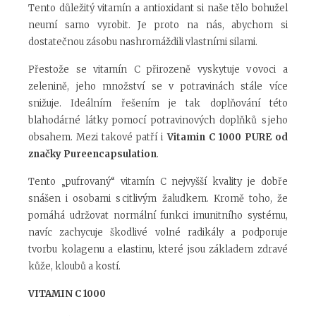
Tento důležitý vitamín a antioxidant si naše tělo bohužel
neumí samo vyrobit. Je proto na nás, abychom si
dostatečnou zásobu nashromáždili vlastními silami.
Přestože se vitamín C přirozeně vyskytuje v ovoci a
zelenině, jeho množství se v potravinách stále více
snižuje. Ideálním řešením je tak doplňování této
blahodárné látky pomocí potravinových doplňků s jeho
obsahem. Mezi takové patří i
Vitamin C 1000 PURE
od
značky Pureencapsulation
.
Tento „pufrovaný“ vitamín C nejvyšší kvality je dobře
snášen i osobami s citlivým žaludkem. Kromě toho, že
pomáhá udržovat normální funkci imunitního systému,
navíc zachycuje škodlivé volné radikály a podporuje
tvorbu kolagenu a elastinu, které jsou základem zdravé
kůže, kloubů a kostí.
VITAMIN C 1000