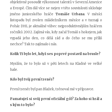
objektivně posoudit výkonnost talentů v Severní Americe
a Evropě. Čím dál více se nejen v této souvislosti skloňuje
jméno juniorského hráče
Tomáše Urbana
. V měsíci
listopadu byl zvolen mládežníkem měsíce a v turnaji o
Pohár DHL je aktuálně vůbec nejproduktivnějším hráčem
ročníků 2002. Zajímá vás, kdy začal Tomáš s hokejem, jak
vypadá jeho den, co dělá rád a do čeho se mu příliš
nechce? Tak to zajímalo i nás.
Kolik Ti bylo let, když ses poprvé postavil na brusle?
Myslím, že to bylo už v pěti letech na Kladně ve velké
hale.
Kdo byl tvůj první trenér?
První trenér byl pan Blažek, trénoval mě v přípravce.
Pamatuješ si svůj první oficiální gól? Za koho si hrál a
s kým to bylo?