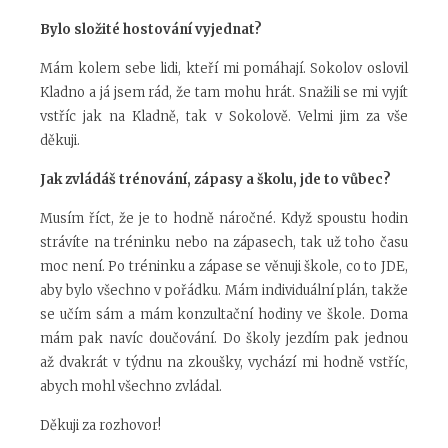
Bylo složité hostování vyjednat?
Mám kolem sebe lidi, kteří mi pomáhají. Sokolov oslovil
Kladno a já jsem rád, že tam mohu hrát. Snažili se mi vyjít
vstříc jak na Kladně, tak v Sokolově. Velmi jim za vše
děkuji.
Jak zvládáš trénování, zápasy a školu, jde to vůbec?
Musím říct, že je to hodně náročné. Když spoustu hodin
strávíte na tréninku nebo na zápasech, tak už toho času
moc není. Po tréninku a zápase se věnuji škole, co to JDE,
aby bylo všechno v pořádku. Mám individuální plán, takže
se učím sám a mám konzultační hodiny ve škole. Doma
mám pak navíc doučování. Do školy jezdím pak jednou
až dvakrát v týdnu na zkoušky, vychází mi hodně vstříc,
abych mohl všechno zvládal.
Děkuji za rozhovor!