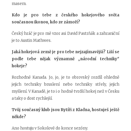
masem.
Kdo je pro tebe z českého hokejového světa
současnou ikonou, kdo ze zámoří?
Český hráč je pro mě vzor asi David Pastrňák a zahraniční
je to Austin Mathwes.
Jaká hokejová země je pro tebe nejzajímavější? Liší se
podle tebe nějak významně „národní techniky"
hokeje?
Rozhodně Kanada. Jo, jo, je to obrovský rozdíl ohledně
jejich techniky bruslení nebo techniky střely, jejich
myšlení. V Kanadě, je to i o hodně tvrdší hokej než v Česku
a taky o dost rychlejší.
Tvůj současný klub jsou Rytíři z Kladna, hostuješ ještě
někde?
Ano hostuju v Sokolově do konce sezóny.