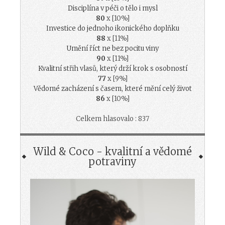
Disciplína v péči o tělo i mysl
80
x [10%]
Investice do jednoho ikonického doplňku
88
x [11%]
Umění říct ne bez pocitu viny
90
x [11%]
Kvalitní střih vlasů, který drží krok s osobností
77
x [9%]
Vědomé zacházení s časem, které mění celý život
86
x [10%]
Celkem hlasovalo : 837
Wild & Coco - kvalitní a vědomé
potraviny