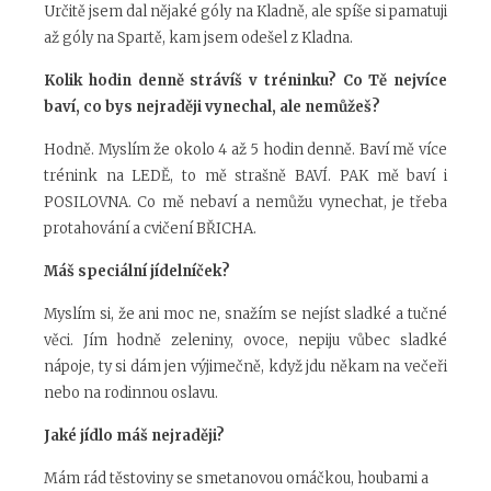
Určitě jsem dal nějaké góly na Kladně, ale spíše si pamatuji
až góly na Spartě, kam jsem odešel z Kladna.
Kolik hodin denně strávíš v tréninku? Co Tě nejvíce
baví, co bys nejraději vynechal, ale nemůžeš?
Hodně. Myslím že okolo 4 až 5 hodin denně. Baví mě více
trénink na LEDĚ, to mě strašně BAVÍ. PAK mě baví i
POSILOVNA. Co mě nebaví a nemůžu vynechat, je třeba
protahování a cvičení BŘICHA.
Máš speciální jídelníček?
Myslím si, že ani moc ne, snažím se nejíst sladké a tučné
věci. Jím hodně zeleniny, ovoce, nepiju vůbec sladké
nápoje, ty si dám jen výjimečně, když jdu někam na večeři
nebo na rodinnou oslavu.
Jaké jídlo máš nejraději?
Mám rád těstoviny se smetanovou omáčkou, houbami a