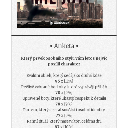
Anketa
Který prvek osobního stylu vám letos nejvíc
posílil charakter
Kvalitní oblek, který sedí jako druhá kůže
96
x [11%]
Pečlivě vybrané hodinky, které vyprávějí příběh
78
x [9%]
Upravené boty, které ukazují respekt k detailu
78
x [9%]
Parfém, který se stal součástí osobní identity
77
x [9%]
Ranní rituál, který nastaví tón celému dni
87
x [10%]