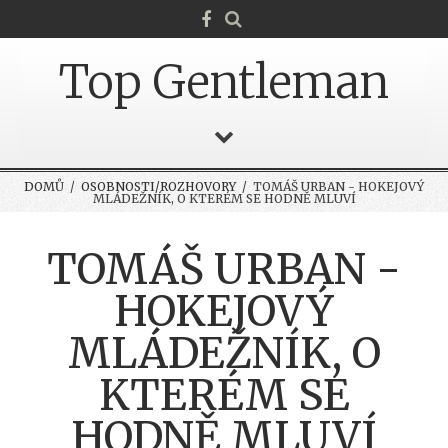
Top Gentleman
DOMŮ
/
OSOBNOSTI/ROZHOVORY
/ TOMÁŠ URBAN - HOKEJOVÝ
MLÁDEŽNÍK, O KTERÉM SE HODNĚ MLUVÍ
TOMÁŠ URBAN -
HOKEJOVÝ
MLÁDEŽNÍK, O
KTERÉM SE
HODNĚ MLUVÍ