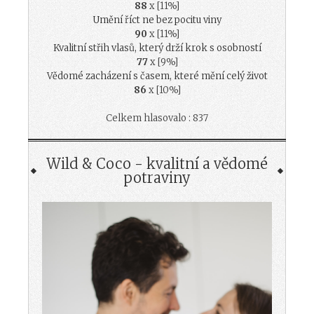
88
x [11%]
Umění říct ne bez pocitu viny
90
x [11%]
Kvalitní střih vlasů, který drží krok s osobností
77
x [9%]
Vědomé zacházení s časem, které mění celý život
86
x [10%]
Celkem hlasovalo : 837
Wild & Coco - kvalitní a vědomé
potraviny