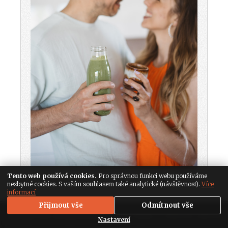
Tento web používá cookies.
Pro správnou funkci webu používáme
nezbytné cookies. S vaším souhlasem také analytické (návštěvnost).
Více
informací
Přijmout vše
Odmítnout vše
Copyright 2026. All Rights Reserved,
Media Populus
|
Nastavení soukromí
Nastavení