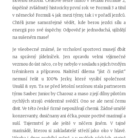
skvělou sezónu. Celkově šesté místo v seriálu Formule 2,
úspěšně zvládnutý historicky první rok ve Formuli 3 a titul
v německé Formuli 4 jak mezi týmy, tak i v pořadí jezdců.
Chtěli jsme samozřejmě vědět, kde berou jezdci sílu a
energii pro své úspěchy. Odpověď je jednoduchá, ujíždějí
na sušeném mase!
Je všeobecné známé, že vrcholoví sportovci musejí dbát
na správný jídelníček. Jen opravdu velmi výjimečně
vezmou do úst něco, co by nebylo v souladu s jejich tvrdým
tréninkem a přípravou. Naštěstí dilema "jíst či nejíst"
nemusí řešit u 100% Jerky, které vyrábí společnost
Usušil & syn. Ta se před letošní sezónou stala partnerem
týmu Sauber Junior by Charouz a maso z její dílny pilotům
rychlých strojů evidentně svědčí. Ono se ale není čemu
divit. Ve této české firmě nepoužívají chemii. Žádné umělé
konzervanty, dusičnany ani éčka, pouze poctivě marinují a
suší. Tajemství je ale ještě v něčem jiném. V tajné
marinádě, kterou si zakladatelé střeží jako oko v hlavě.