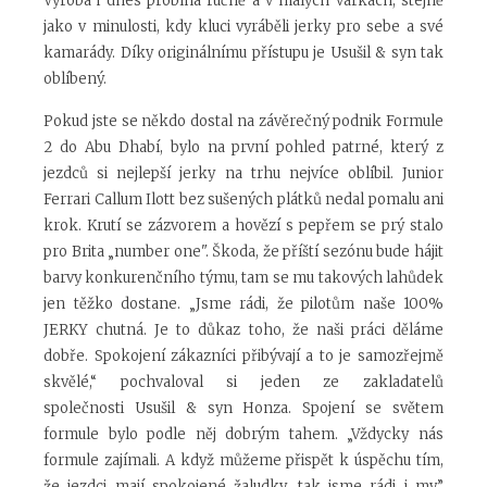
Výroba i dnes probíhá ručně a v malých várkách, stejně
jako v minulosti, kdy kluci vyráběli jerky pro sebe a své
kamarády. Díky originálnímu přístupu je Usušil & syn tak
oblíbený.
Pokud jste se někdo dostal na závěrečný podnik Formule
2 do Abu Dhabí, bylo na první pohled patrné, který z
jezdců si nejlepší jerky na trhu nejvíce oblíbil. Junior
Ferrari Callum Ilott bez sušených plátků nedal pomalu ani
krok. Krutí se zázvorem a hovězí s pepřem se prý stalo
pro Brita „number one". Škoda, že příští sezónu bude hájit
barvy konkurenčního týmu, tam se mu takových lahůdek
jen těžko dostane. „Jsme rádi, že pilotům naše 100%
JERKY chutná. Je to důkaz toho, že naši práci děláme
dobře. Spokojení zákazníci přibývají a to je samozřejmě
skvělé,“ pochvaloval si jeden ze zakladatelů
společnosti Usušil & syn Honza. Spojení se světem
formule bylo podle něj dobrým tahem. „Vždycky nás
formule zajímali. A když můžeme přispět k úspěchu tím,
že jezdci mají spokojené žaludky, tak jsme rádi i my,”