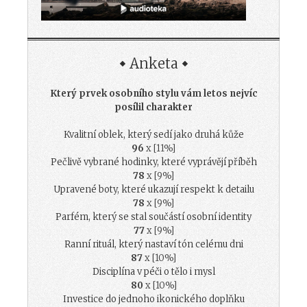
Anketa
Který prvek osobního stylu vám letos nejvíc
posílil charakter
Kvalitní oblek, který sedí jako druhá kůže
96
x [11%]
Pečlivě vybrané hodinky, které vyprávějí příběh
78
x [9%]
Upravené boty, které ukazují respekt k detailu
78
x [9%]
Parfém, který se stal součástí osobní identity
77
x [9%]
Ranní rituál, který nastaví tón celému dni
87
x [10%]
Disciplína v péči o tělo i mysl
80
x [10%]
Investice do jednoho ikonického doplňku