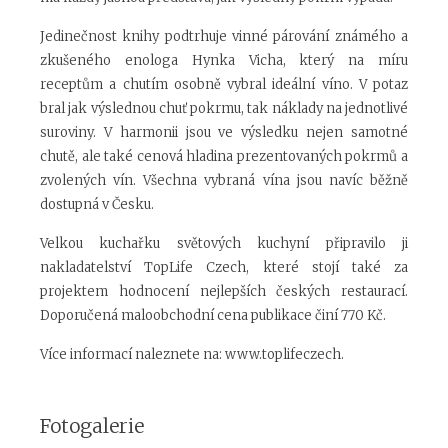
Jedinečnost knihy podtrhuje vinné párování známého a
zkušeného enologa Hynka Vicha, který na míru
receptům a chutím osobně vybral ideální víno. V potaz
bral jak výslednou chuť pokrmu, tak náklady na jednotlivé
suroviny. V harmonii jsou ve výsledku nejen samotné
chutě, ale také cenová hladina prezentovaných pokrmů a
zvolených vín. Všechna vybraná vína jsou navíc běžně
dostupná v Česku.
Velkou kuchařku světových kuchyní připravilo ji
nakladatelství TopLife Czech, které stojí také za
projektem hodnocení nejlepších českých restaurací.
Doporučená maloobchodní cena publikace činí 770 Kč.
Více informací naleznete na: www.toplifeczech.
Fotogalerie