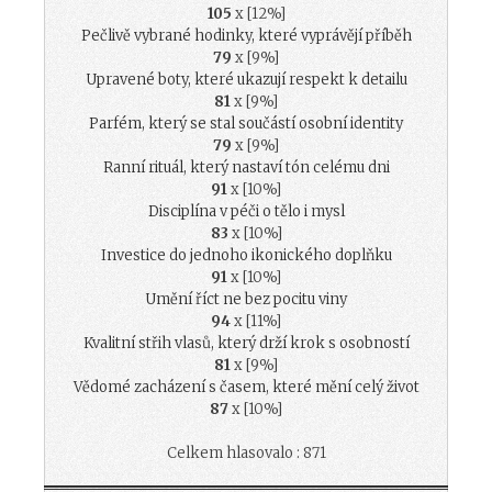
105
x [12%]
Pečlivě vybrané hodinky, které vyprávějí příběh
79
x [9%]
Upravené boty, které ukazují respekt k detailu
81
x [9%]
Parfém, který se stal součástí osobní identity
79
x [9%]
Ranní rituál, který nastaví tón celému dni
91
x [10%]
Disciplína v péči o tělo i mysl
83
x [10%]
Investice do jednoho ikonického doplňku
91
x [10%]
Umění říct ne bez pocitu viny
94
x [11%]
Kvalitní střih vlasů, který drží krok s osobností
81
x [9%]
Vědomé zacházení s časem, které mění celý život
87
x [10%]
Celkem hlasovalo : 871