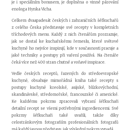
je i speciálním bonusem, je doplněna o vinné párování
enologa Hynka Vicha.
Celkem dvaapadesát českých i zahraničních šéfkuchařů
z celého Česka představuje své recepty v kompletních
tříchodových menu. Každý z nich čtenářům prozrazuje,
jak se dostal ke kuchařskému řemeslu, které světové
kuchyně ho nejvíce inspirují, kde v současnosti pracuje a
jaké techniky a postupy při vaření používá. Na čtenáře
čeká více než 400 stran chutné a voňavé inspirace.
Vedle českých receptů, řazených do středoevropské
kuchyně, obsahuje mimořádná kniha také recepty s
postupy kuchyně kreolské, asijské, blízkovýchodní,
skandinávské, středomořské, francouzské či americké.
Ke každému pokrmu zpracovali vybraní šéfkuchaři
detailní recept se všemi potřebnými ingrediencemi. Své
pokrmy šéfkuchaři také uvařili, takže díky
celostránkovým fotografiím profesionálních fotografů
má každý jasnou představu, jak výsledný pokrm vypadá.