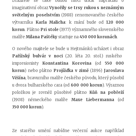
Dražitelé se také budou moci utkat například o
imaginativní obraz
Vynořily se trsy rukou s neznámým
světelným poselstvím
(1988) renomovaného českého
výtvarníka
Karla Malicha
: k mání bude od
120 000
korun
. Plátno
Pri stole
(1977) významného slovenského
malíře
Milana Paštéky
startuje na
450 000 korunách
.
O nového majitele se bude u Hejtmánků ucházet i obraz
Pařížský bulvár v noci
(20. léta 20. stol.) ruského
impresionisty
Konstantina Korovina
(od
550 000
korun
) nebo plátno
Projížďka v zimě
(1896)
Jaroslava
Věšína
, bravurního malíře českého původu, který působil
u dvora bulharského cara (od
600 000 korun
). Výraznou
položkou je rovněž působivé plátno
Kůň na pobřeží
(1908) německého malíře
Maxe Liebermanna
(od
350 000 korun
).
Ze starého umění nabídne večerní aukce například