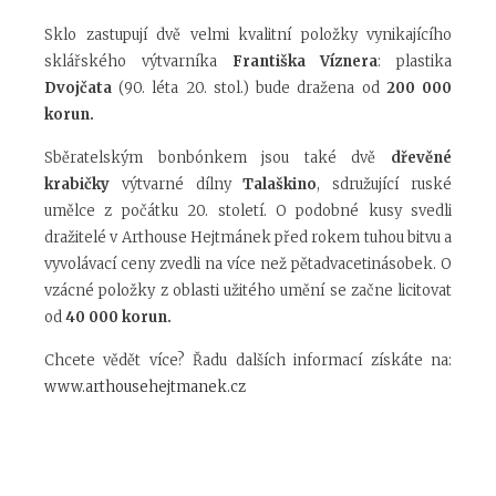
Sklo zastupují dvě velmi kvalitní položky vynikajícího
sklářského výtvarníka
Františka Víznera
: plastika
Dvojčata
(90. léta 20. stol.) bude dražena od
200 000
korun.
Sběratelským bonbónkem jsou také dvě
dřevěné
krabičky
výtvarné dílny
Talaškino
, sdružující ruské
umělce z počátku 20. století. O podobné kusy svedli
dražitelé v Arthouse Hejtmánek před rokem tuhou bitvu a
vyvolávací ceny zvedli na více než pětadvacetinásobek. O
vzácné položky z oblasti užitého umění se začne licitovat
od
40 000 korun.
Chcete vědět více? Řadu dalších informací získáte na:
www.arthousehejtmanek.cz