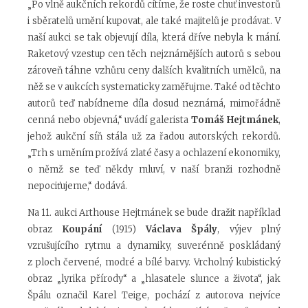
„Po vlně aukčních rekordů cítíme, že roste chuť investorů
i sběratelů umění kupovat, ale také majitelů je prodávat. V
naší aukci se tak objevují díla, která dříve nebyla k mání.
Raketový vzestup cen těch nejznámějších autorů s sebou
zároveň táhne vzhůru ceny dalších kvalitních umělců, na
něž se v aukcích systematicky zaměřujme. Také od těchto
autorů teď nabídneme díla dosud neznámá, mimořádně
cenná nebo objevná,“ uvádí galerista
Tomáš Hejtmánek
,
jehož aukční síň stála už za řadou autorských rekordů.
„Trh s uměním prožívá zlaté časy a ochlazení ekonomiky,
o němž se teď někdy mluví, v naší branži rozhodně
nepociťujeme,“ dodává.
Na 11. aukci Arthouse Hejtmánek se bude dražit například
obraz
Koupání
(1915)
Václava Špály
, výjev plný
vzrušujícího rytmu a dynamiky, suverénně poskládaný
z ploch červené, modré a bílé barvy. Vrcholný kubistický
obraz „lyrika přírody“ a „hlasatele slunce a života“, jak
Špálu označil Karel Teige, pochází z autorova nejvíce