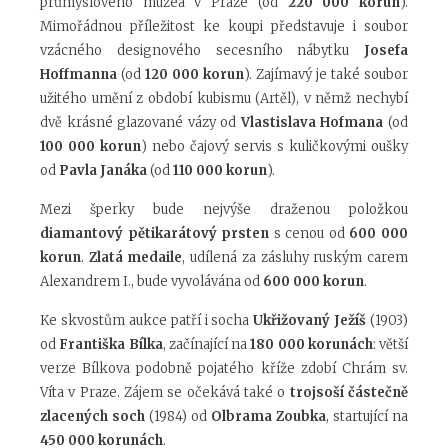
průmyslového muzea v Praze (od
220 000 korun
).
Mimořádnou příležitost ke koupi představuje i soubor
vzácného designového secesního nábytku
Josefa
Hoffmanna
(od
120 000 korun
). Zajímavý je také soubor
užitého umění z období kubismu (Artěl), v němž nechybí
dvě krásné glazované vázy od
Vlastislava Hofmana
(od
100 000 korun
) nebo čajový servis s kuličkovými oušky
od
Pavla Janáka
(od
110 000 korun
).
Mezi šperky bude nejvýše draženou položkou
diamantový pětikarátový prsten
s cenou od
600 000
korun
.
Zlatá medaile
, udílená za zásluhy ruským carem
Alexandrem I., bude vyvolávána od
600 000
korun
.
Ke skvostům aukce patří i socha
Ukřižovaný Ježíš
(1903)
od
Františka Bílka
, začínající na
180 000 korunách
: větší
verze Bílkova podobně pojatého kříže zdobí Chrám sv.
Víta v Praze. Zájem se očekává také o
trojsoší částečně
zlacených soch
(1984) od
Olbrama Zoubka
, startující na
450 000 korunách
.