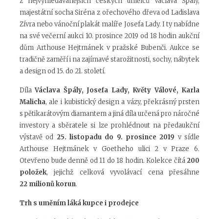
z nejvyhledávanějších českých umělců Václava Špály,
majestátní socha Siréna z ořechového dřeva od Ladislava
Zívra nebo vánoční plakát malíře Josefa Lady. I ty nabídne
na své večerní aukci 10. prosince 2019 od 18 hodin aukční
dům Arthouse Hejtmánek v pražské Bubenči. Aukce se
tradičně zaměří i na zajímavé starožitnosti, sochy, nábytek
a design od 15. do 21. století.
Díla
Václava Špály, Josefa Lady, Květy Válové, Karla
Malicha
, ale i kubistický design a vázy, překrásný prsten
s pětikarátovým diamantem a jiná díla určená pro náročné
investory a sběratele si lze prohlédnout na předaukční
výstavě od
25. listopadu do 9. prosince 2019
v sídle
Arthouse Hejtmánek v Goetheho ulici 2 v Praze 6.
Otevřeno bude denně od 11 do 18 hodin. Kolekce čítá
200
položek
, jejichž celková vyvolávací cena přesáhne
22
milionů korun
.
Trh s uměním láká kupce i prodejce