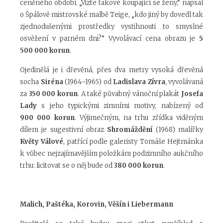
ceněného období.
„Vizte takové koupající se ženy,“
napsal
o Špálově mistrovské malbě Teige, „
kdo jiný by dovedl tak
zjednodušenými prostředky vystihnouti to smyslné
osvěžení v parném dni?“
Vyvolávací cena obrazu je
5
500 000 korun
.
Ojedinělá je i dřevěná, přes dva metry vysoká dřevěná
socha
Siréna
(1964–1965) od
Ladislava Zívra
, vyvolávaná
za
350 000 korun
. A také půvabný vánoční plakát
Josefa
Lady
s jeho typickými zimními motivy, nabízený od
900 000 korun
. Výjimečným, na trhu zřídka viděným
dílem je sugestivní obraz
Shromáždění
(1968) malířky
Květy Válové
, patřící podle galeristy Tomáše Hejtmánka
k vůbec nejzajímavějším položkám podzimního aukčního
trhu: licitovat se o něj bude od
380 000 korun
.
Malich, Paštéka, Korovin, Věšín i Liebermann