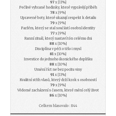
97
x [11%]
Pečlivě vybrané hodinky, které vyprávějí příběh
78
x [9%]
Upravené boty, které ukazují respekt k detailu
79
x [9%]
Parfém, který se stal součástí osobní identity
77
x [9%]
Ranní rituál, který nastaví tón celému dni
88
x [10%]
Disciplína v péči o tělo i mysl
81
x [10%]
Investice do jednoho ikonického doplňku
88
x [10%]
Umění říct ne bez pocitu viny
91
x [11%]
Kvalitní střih vlasů, který drží krok s osobností
79
x [9%]
Vědomé zacházení s časem, které mění celý život
86
x [10%]
Celkem hlasovalo : 844