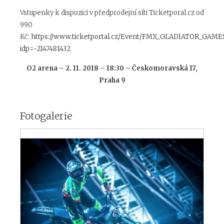
Vstupenky k dispozici v předprodejní síti Ticketporal.cz od
990
Kč:
https://www.ticketportal.cz/Event/FMX_GLADIATOR_GAME
idp=-2147481432
O2 arena – 2. 11. 2018 – 18:30 – Českomoravská 17,
Praha 9
Fotogalerie