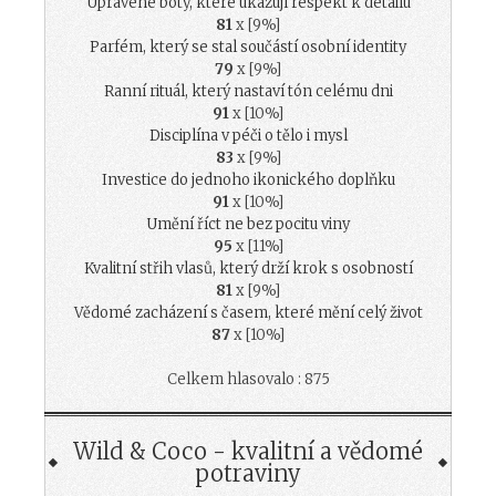
Upravené boty, které ukazují respekt k detailu
81
x [9%]
Parfém, který se stal součástí osobní identity
79
x [9%]
Ranní rituál, který nastaví tón celému dni
91
x [10%]
Disciplína v péči o tělo i mysl
83
x [9%]
Investice do jednoho ikonického doplňku
91
x [10%]
Umění říct ne bez pocitu viny
95
x [11%]
Kvalitní střih vlasů, který drží krok s osobností
81
x [9%]
Vědomé zacházení s časem, které mění celý život
87
x [10%]
Celkem hlasovalo : 875
Wild & Coco - kvalitní a vědomé
potraviny