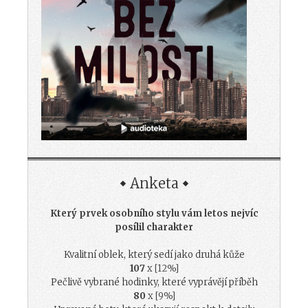
Anketa
Který prvek osobního stylu vám letos nejvíc
posílil charakter
Kvalitní oblek, který sedí jako druhá kůže
107
x [12%]
Pečlivě vybrané hodinky, které vyprávějí příběh
80
x [9%]