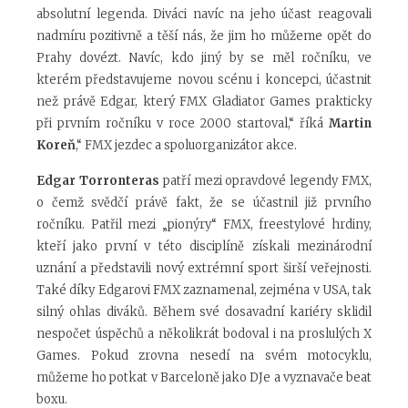
absolutní legenda. Diváci navíc na jeho účast reagovali
nadmíru pozitivně a těší nás, že jim ho můžeme opět do
Prahy dovézt. Navíc, kdo jiný by se měl ročníku, ve
kterém představujeme novou scénu i koncepci, účastnit
než právě Edgar, který FMX Gladiator Games prakticky
při prvním ročníku v roce 2000 startoval,“ říká
Martin
Koreň
,“ FMX jezdec a spoluorganizátor akce.
Edgar Torronteras
patří mezi opravdové legendy FMX,
o čemž svědčí právě fakt, že se účastnil již prvního
ročníku. Patřil mezi „pionýry“ FMX, freestylové hrdiny,
kteří jako první v této disciplíně získali mezinárodní
uznání a představili nový extrémní sport širší veřejnosti.
Také díky Edgarovi FMX zaznamenal, zejména v USA, tak
silný ohlas diváků. Během své dosavadní kariéry sklidil
nespočet úspěchů a několikrát bodoval i na proslulých X
Games. Pokud zrovna nesedí na svém motocyklu,
můžeme ho potkat v Barceloně jako DJe a vyznavače beat
boxu.