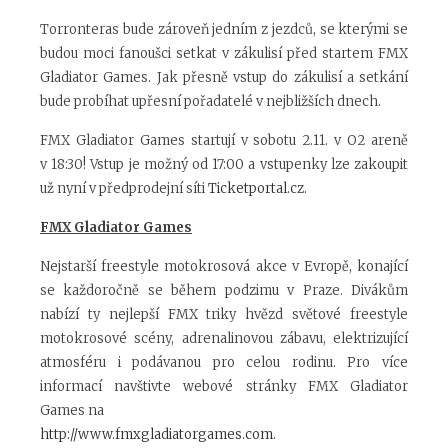
Torronteras bude zároveň jedním z jezdců, se kterými se
budou moci fanoušci setkat v zákulisí před startem FMX
Gladiator Games. Jak přesně vstup do zákulisí a setkání
bude probíhat upřesní pořadatelé v nejbližších dnech.
FMX Gladiator Games startují v sobotu 2.11. v O2 areně
v 18:30! Vstup je možný od 17:00 a vstupenky lze zakoupit
už nyní v předprodejní síti
Ticketportal.cz.
FMX Gladiator Games
Nejstarší freestyle motokrosová akce v Evropě, konající
se každoročně se během podzimu v Praze. Divákům
nabízí ty nejlepší FMX triky hvězd světové freestyle
motokrosové scény, adrenalinovou zábavu, elektrizující
atmosféru i podávanou pro celou rodinu. Pro více
informací navštivte webové stránky FMX Gladiator
Games na
http://www.fmxgladiatorgames.com
.