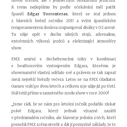
novou scénou, ale i jedinečným obsazením jezdcům.
K tomu nejlepšímu by podle očekávání měl patřit
Španěl
Edgar Torronteras
, který se stal jednou
z hlavních hvězd ročníku 2017 a svým španělským
temperamentem doslova rozpumpoval diváky v O2 areně.
Ta ožije opět v duchu silných stojů, adrenalinu,
extrémních výkonů jezdců a elektrizující atmosféry
show.
FMX umění s dechebroucími triky v kombinaci
s beatboxovým vystoupením Edgara, kterému je
showmanství vlastní, udělalo své a právem se tak zapsal
mezi největší hvězdy večera. Letos se na FMX Gladiator
Games vrátí po dvou letech a celkem si je užije již po třetí.
Stál totiž přímo u samotného zrodu show v roce 2000!
„Jsme rádi, že se nám pro letošní ročník podařilo získat
právě Edgara, který jednak výrazně zazářil
v předminulém ročníku, ale hlavně je jedním z těch, kteří
pomohli FMX scénu utvořit a dát jí pomyslné základy. Je to