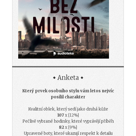
Anketa
Který prvek osobního stylu vám letos nejvíc
posílil charakter
Kvalitní oblek, který sedí jako druhá kůže
107
x [12%]
Pečlivě vybrané hodinky, které vyprávějí příběh
82
x [9%]
Upravené boty, které ukazují respekt k detailu