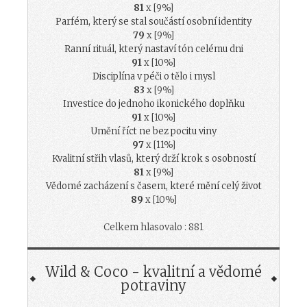
81
x [9%]
Parfém, který se stal součástí osobní identity
79
x [9%]
Ranní rituál, který nastaví tón celému dni
91
x [10%]
Disciplína v péči o tělo i mysl
83
x [9%]
Investice do jednoho ikonického doplňku
91
x [10%]
Umění říct ne bez pocitu viny
97
x [11%]
Kvalitní střih vlasů, který drží krok s osobností
81
x [9%]
Vědomé zacházení s časem, které mění celý život
89
x [10%]
Celkem hlasovalo : 881
Wild & Coco - kvalitní a vědomé
potraviny