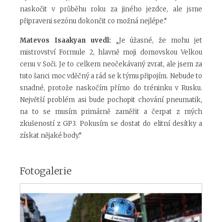
naskočit v průběhu roku za jiného jezdce, ale jsme
připraveni sezónu dokončit co možná nejlépe.“
Matevos Isaakyan uvedl:
„Je úžasné, že mohu jet
mistrovství Formule 2, hlavně moji domovskou Velkou
cenu v Soči. Je to celkem neočekávaný zvrat, ale jsem za
tuto šanci moc vděčný a rád se k týmu připojím. Nebude to
snadné, protože naskočím přímo do tréninku v Rusku.
Největší problém asi bude pochopit chování pneumatik,
na to se musím primárně zaměřit a čerpat z mých
zkušeností z GP3. Pokusím se dostat do elitní desítky a
získat nějaké body.“
Fotogalerie