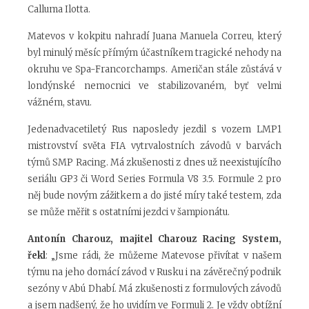
Calluma Ilotta.
Matevos v kokpitu nahradí Juana Manuela Correu, který
byl minulý měsíc přímým účastníkem tragické nehody na
okruhu ve Spa-Francorchamps. Američan stále zůstává v
londýnské nemocnici ve stabilizovaném, byť velmi
vážném, stavu.
Jedenadvacetiletý Rus naposledy jezdil s vozem LMP1
mistrovství světa FIA vytrvalostních závodů v barvách
týmů SMP Racing. Má zkušenosti z dnes už neexistujícího
seriálu GP3 či Word Series Formula V8 3.5. Formule 2 pro
něj bude novým zážitkem a do jisté míry také testem, zda
se může měřit s ostatními jezdci v šampionátu.
Antonín Charouz, majitel Charouz Racing System,
řekl
: „Jsme rádi, že můžeme Matevose přivítat v našem
týmu na jeho domácí závod v Rusku i na závěrečný podnik
sezóny v Abú Dhabí. Má zkušenosti z formulových závodů
a jsem nadšený, že ho uvidím ve Formuli 2. Je vždy obtížní