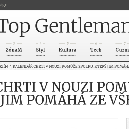
sign
Top Gentlema
3
4
5
6
7
ZónaM
Styl
Kultura
Tech
Gurm
AZÍN
/ KALENDÁŘ CHRTI V NOUZI POMŮŽE SPOLKU, KTERÝ JIM POMÁHÁ
HRTI V NOUZI POM
JIM POMÁHÁ ZE VŠ