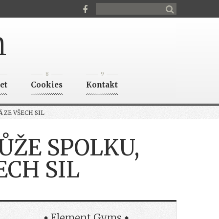
n
8
9
et
Cookies
Kontakt
 ZE VŠECH SIL
ŮŽE SPOLKU,
ECH SIL
Element Gyms