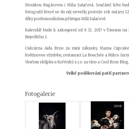
Monikou Bagárovou i Míša Salačová. Součástí křtu bud
fotografií které se do něj nevešly, protože rok má jen 12
díky profesionálnímu přístupu Míši Salačové.
Kalendář bude k zakoupení od 9. 11. 2017 v Tawanu na 
Nejedlého 1.
Cukrárna Aida Brno za mini zákusky, Mama Cupcak
květinovou výzdobu, restauraci La Bouchée a Mikro farm
Vinému sklípku u Kořénků s.r.o. za víno a Cool Brno Blog
Velké poděkování patří partnerů
Fotogalerie