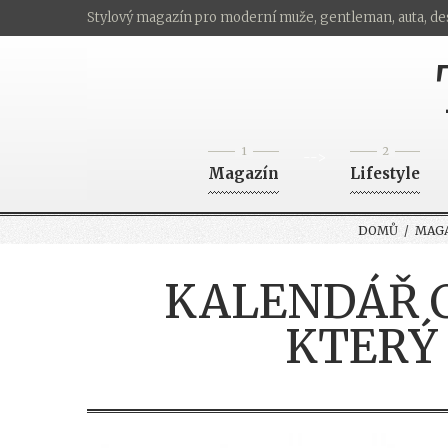
Stylový magazín pro moderní muže, gentleman, auta, de
1
2
-->
Magazín
Lifestyle
DOMŮ
/
MAG
KALENDÁŘ C
KTERÝ 