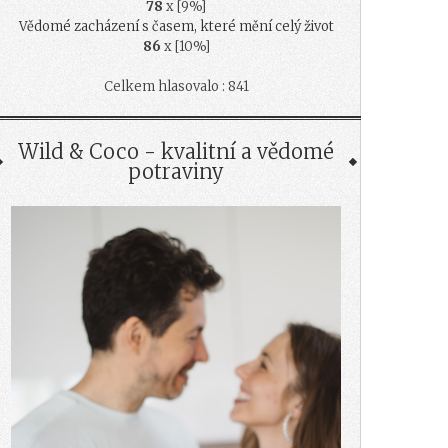
78
x [9%]
Vědomé zacházení s časem, které mění celý život
86
x [10%]
Celkem hlasovalo : 841
Wild & Coco - kvalitní a vědomé
potraviny