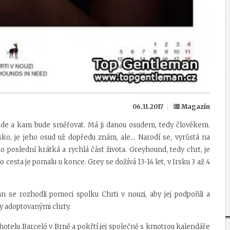
06.11.2017
Magazín
bude a kam bude směřovat. Má ji danou osudem, tedy člověkem.
ko, je jeho osud už dopředu znám, ale... Narodí se, vyrůstá na
ho poslední krátká a rychlá část života. Greyhound, tedy chrt, je
cesta je pomalu u konce. Grey se dožívá 13-14 let, v Irsku 3 až 4
 se rozhodli pomoci spolku Chrti v nouzi, aby jej podpořili a
dy adoptovanými chrty.
 hotelu Barceló v Brně a pokřtí jej společně s kmotrou kalendáře