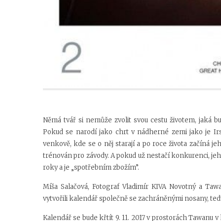
Němá tvář si nemůže zvolit svou cestu životem, jaká 
Pokud se narodí jako chrt v nádherné zemi jako je Irs
venkově, kde se o něj starají a po roce života začíná je
trénován pro závody. A pokud už nestačí konkurenci, jeho 
roky a je „spotřebním zbožím”.
Míša Salačová, Fotograf Vladimír KIVA Novotný a Tawan
vytvořili kalendář společně se zachráněnými nosany, te
Kalendář se bude křtít 9. 11. 2017 v prostorách Tawanu v