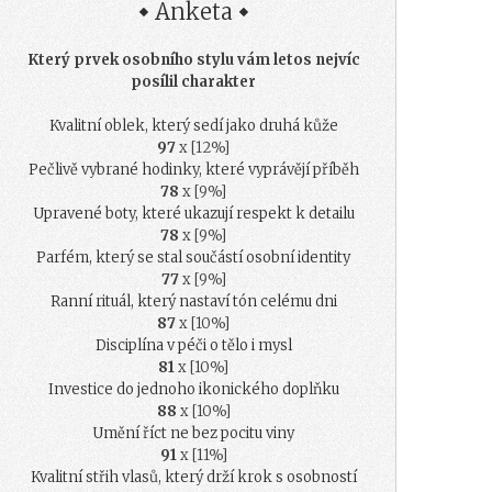
Anketa
Který prvek osobního stylu vám letos nejvíc
posílil charakter
Kvalitní oblek, který sedí jako druhá kůže
97
x [12%]
Pečlivě vybrané hodinky, které vyprávějí příběh
78
x [9%]
Upravené boty, které ukazují respekt k detailu
78
x [9%]
Parfém, který se stal součástí osobní identity
77
x [9%]
Ranní rituál, který nastaví tón celému dni
87
x [10%]
Disciplína v péči o tělo i mysl
81
x [10%]
Investice do jednoho ikonického doplňku
88
x [10%]
Umění říct ne bez pocitu viny
91
x [11%]
Kvalitní střih vlasů, který drží krok s osobností