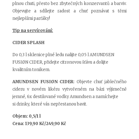
plnou chuti, přesto bez zbytečných konzervantů a barviv.
Objevujte a sdílejte radost a chuť poznávat s těmi
nejlepšími parťáky!
Tip na servírování:
CIDER SPLASH
Do 0,3 l sklenice plné ledu nalijte 0,05 l AMUNDSEN
FUSIØN CIDER, přidejte citronovou šťávu a dolijte
kvalitním tonikem.
AMUNDSEN FUSIØN CIDER:
Objevte chuť jablečného
cideru v novém likéru vytvořeném na bázi výjimečně
jemné, 6x destilované vodky Amundsen a namíchejte
si drinky, které vás nepřestanou bavit.
Objem: 0,5/1 l
Cena: 139,90 Kč/249,90 Kč