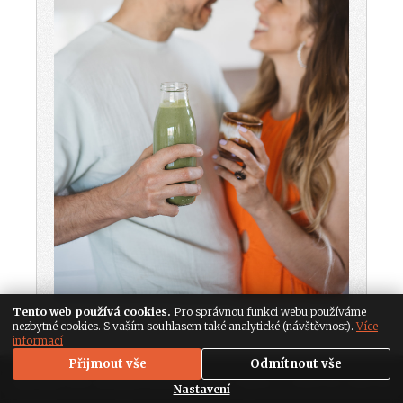
Tento web používá cookies.
Pro správnou funkci webu používáme
nezbytné cookies. S vaším souhlasem také analytické (návštěvnost).
Více
informací
Přijmout vše
Odmítnout vše
Copyright 2026. All Rights Reserved,
Media Populus
|
Nastavení soukromí
Nastavení