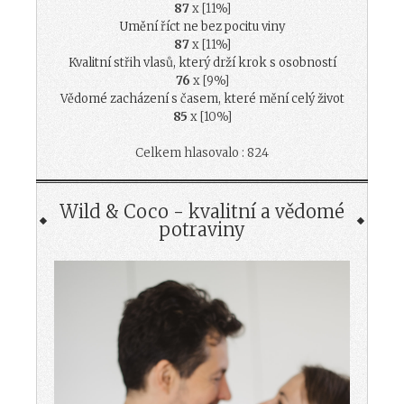
87
x [11%]
Umění říct ne bez pocitu viny
87
x [11%]
Kvalitní střih vlasů, který drží krok s osobností
76
x [9%]
Vědomé zacházení s časem, které mění celý život
85
x [10%]
Celkem hlasovalo : 824
Wild & Coco - kvalitní a vědomé
potraviny