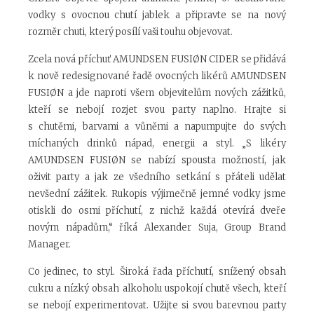
vodky s ovocnou chutí jablek a připravte se na nový
rozměr chuti, který posílí vaši touhu objevovat.
Zcela nová příchuť AMUNDSEN FUSIØN CIDER se přidává
k nově redesignované řadě ovocných likérů AMUNDSEN
FUSIØN a jde naproti všem objevitelům nových zážitků,
kteří se nebojí rozjet svou party naplno. Hrajte si
s chutěmi, barvami a vůněmi a napumpujte do svých
míchaných drinků nápad, energii a styl. „S likéry
AMUNDSEN FUSIØN se nabízí spousta možností, jak
oživit party a jak ze všedního setkání s přáteli udělat
nevšední zážitek. Rukopis výjimečně jemné vodky jsme
otiskli do osmi příchutí, z nichž každá otevírá dveře
novým nápadům,“ říká Alexander Suja, Group Brand
Manager.
Co jedinec, to styl. Široká řada příchutí, snížený obsah
cukru a nízký obsah alkoholu uspokojí chutě všech, kteří
se nebojí experimentovat. Užijte si svou barevnou party