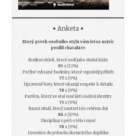
Anketa
Který prvek osobního stylu vám letos nejvíc
posílil charakter
Kvalitní oblek, který sedí jako druhá kůže
95
x [12%]
Pečlivě vybrané hodinky, které vyprávějí příběh
77
x [9%]
Upravené boty, které ukazují respekt k detailu
78
x [9%]
Parfém, který se stal součástí osobní identity
75
x [9%]
Ranní rituál, který nastaví tón celému dni
86
x [10%]
Disciplína v péči o tělo i mysl
78
x [9%]
Investice do jednoho ikonického doplňku