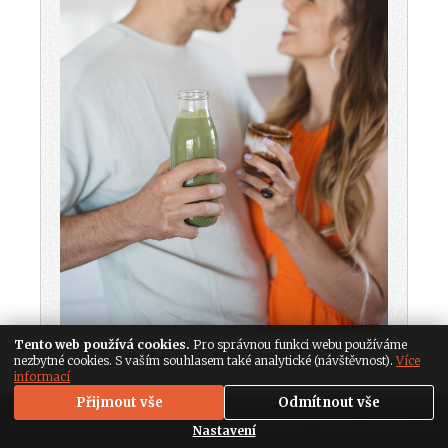
Tento web používá cookies.
Pro správnou funkci webu používáme
nezbytné cookies. S vaším souhlasem také analytické (návštěvnost).
Více
informací
Přijmout vše
Odmítnout vše
Copyright 2026. All Rights Reserved,
Media Populus
|
Nastavení soukromí
Nastavení