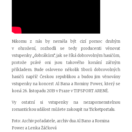
Nikomu z nás by neměla být cizí pomoc druhým
v ohrožení, rozhodli se tedy producenti věnovat
vstupenky „dobrákům“, jak se říká dobrovolným hasičům,
protože právě oni jsou takového konání zářným
příkladem. Bude osloveno několik Sborů dobrovolných
hasičů napříč Českou republikou a budou jim věnovány
vstupenky na koncert Al Bana a Rominy Power, který se
koná 26. listopadu 2019 v Praze v TIPSPORT ARENĚ.
Vy ostatní si vstupenky na nezapomenutelnou
romantickou událost můžete zakoupit na
Ticketportalu
.
Foto: Archiv pořadatele, archiv dua Al Bano a
Romina
Power a Lenka Žáčková