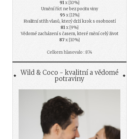
91
x [10%]
Umění říct ne bez pocitu viny
95
x [11%]
Kvalitní střih vlasů, který drží krok s osobností
81
x [9%]
Vědomé zacházení s časem, které mění celý život
87
x [10%]
Celkem hlasovalo : 874
Wild & Coco - kvalitní a vědomé
potraviny