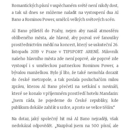
Romantických písní v uspěchaném světě není nikdy dost,
a tak už dnes se můžeme naladit na vystoupení dua Al
Bano a Rominou Power, umělců velkých světových scén.
Al Bano přiletěl do Prahy, nejen aby nasál atmosféru
oblíbeného města, ale hlavně, aby pozval své fanoušky
prostřednictvím médií na koncert, který se uskuteční 26.
listopadu 2019 v Praze v TIPSPORT ARENĚ. Milovník
našeho hlavního města zde není poprvé, ale poprvé zde
vystoupí i s uměleckou partnerkou Rominou Power, a
bývalou manželkou. Bylo jí líto, že také nemohla dorazit
do české metropole, a tak poslala posluchačům milou
zprávu, kterou Al Bano přečetl na setkání s novináři,
které se konalo v příjemném prostředí hotelu Mandarin:
„Jsem ráda, že pojedeme do České republiky, kde
publikum dokáže zahřát u srdce, a proto se velice těším.“
Na dotaz, jaký společný hit má Al Bano nejraději, však
nedokázal odpovědět. „Nazpíval jsem na 500 písní, ale