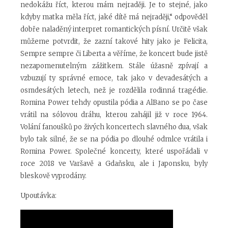
nedokážu říct, kterou mám nejraději. Je to stejné, jako
kdyby matka měla říct, jaké dítě má nejraději,“ odpověděl
dobře naladěný interpret romantických písní. Určitě však
můžeme potvrdit, že zazní takové hity jako je Felicita,
Sempre sempre či Liberta a věříme, že koncert bude jistě
nezapomenutelným zážitkem. Stále úžasně zpívají a
vzbuzují ty správné emoce, tak jako v devadesátých a
osmdesátých letech, než je rozdělila rodinná tragédie.
Romina Power tehdy opustila pódia a AlBano se po čase
vrátil na sólovou dráhu, kterou zahájil již v roce 1964.
Volání fanoušků po živých koncertech slavného dua, však
bylo tak silné, že se na pódia po dlouhé odmlce vrátila i
Romina Power. Společné koncerty, které uspořádali v
roce 2018 ve Varšavě a Gdaňsku, ale i Japonsku, byly
bleskově vyprodány.
Upoutávka: