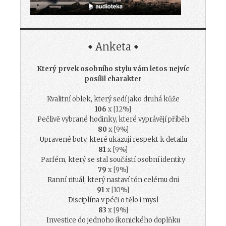
Anketa
Který prvek osobního stylu vám letos nejvíc
posílil charakter
Kvalitní oblek, který sedí jako druhá kůže
106
x [12%]
Pečlivě vybrané hodinky, které vyprávějí příběh
80
x [9%]
Upravené boty, které ukazují respekt k detailu
81
x [9%]
Parfém, který se stal součástí osobní identity
79
x [9%]
Ranní rituál, který nastaví tón celému dni
91
x [10%]
Disciplína v péči o tělo i mysl
83
x [9%]
Investice do jednoho ikonického doplňku