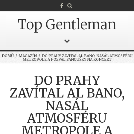
Top Gentleman
DOMŮ
/
MAGAZÍN
/ DO PRAHY ZAVÍTAL AL BANO, NASÁL ATMOSFÉRU
METROPOLE A POZVAL FANOUŠKY NA KONCERT
DO PRAHY
ZAVÍTAL AL BANO,
NASÁL
ATMOSFÉRU
METROPOLE A