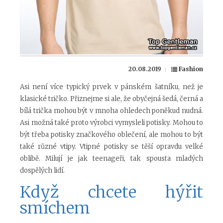
20.08.2019
Fashion
Asi není více typický prvek v pánském šatníku, než je
klasické tričko. Přiznejme si ale, že obyčejná šedá, černá a
bílá trička mohou být v mnoha ohledech poněkud nudná.
Asi možná také proto výrobci vymysleli potisky. Mohou to
být třeba potisky značkového oblečení, ale mohou to být
také různé vtipy. Vtipné potisky se těší opravdu velké
oblibě. Milují je jak teenageři, tak spousta mladých
dospělých lidí.
Když chcete hýřit
smíchem