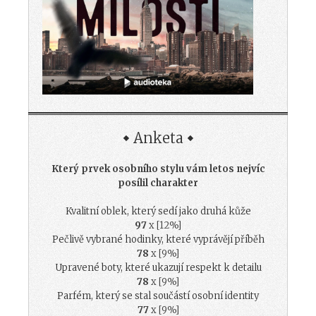
Anketa
Který prvek osobního stylu vám letos nejvíc
posílil charakter
Kvalitní oblek, který sedí jako druhá kůže
97
x [12%]
Pečlivě vybrané hodinky, které vyprávějí příběh
78
x [9%]
Upravené boty, které ukazují respekt k detailu
78
x [9%]
Parfém, který se stal součástí osobní identity
77
x [9%]