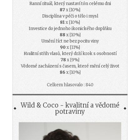
Ranní rituál, který nastaví tón celému dni
87
x [10%]
Disciplína v péči o tělo i mysl
81
x [10%]
Investice do jednoho ikonického doplňku
88
x [10%]
Umění říct ne bez pocitu viny
90
x [11%]
Kvalitní střih vlasů, který drží krok s osobností
78
x [9%]
Vědomé zacházení s časem, které mění celý život
86
x [10%]
Celkem hlasovalo : 840
Wild & Coco - kvalitní a vědomé
potraviny