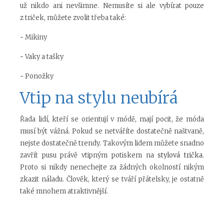
už nikdo ani nevšimne. Nemusíte si ale vybírat pouze
z triček, můžete zvolit třeba také:
-
Mikiny
-
Vaky a tašky
-
Ponožky
Vtip na stylu neubírá
Řada lidí, kteří se orientují v módě, mají pocit, že móda
musí být vážná. Pokud se netváříte dostatečně naštvaně,
nejste dostatečně trendy. Takovým lidem můžete snadno
zavřít pusu právě vtipným potiskem na
stylová trička
.
Proto si nikdy nenechejte za žádných okolností nikým
zkazit náladu. Člověk, který se tváří přátelsky, je ostatně
také mnohem atraktivnější.