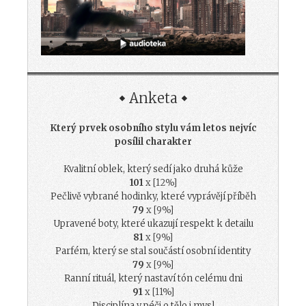
Anketa
Který prvek osobního stylu vám letos nejvíc
posílil charakter
Kvalitní oblek, který sedí jako druhá kůže
101
x [12%]
Pečlivě vybrané hodinky, které vyprávějí příběh
79
x [9%]
Upravené boty, které ukazují respekt k detailu
81
x [9%]
Parfém, který se stal součástí osobní identity
79
x [9%]
Ranní rituál, který nastaví tón celému dni
91
x [11%]
Disciplína v péči o tělo i mysl