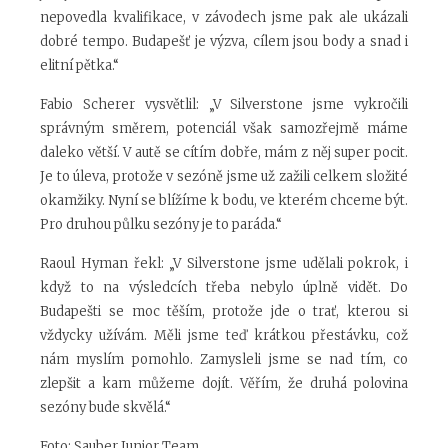
nepovedla kvalifikace, v závodech jsme pak ale ukázali
dobré tempo. Budapešť je výzva, cílem jsou body a snad i
elitní pětka.“
Fabio Scherer vysvětlil: „V Silverstone jsme vykročili
správným směrem, potenciál však samozřejmě máme
daleko větší. V autě se cítím dobře, mám z něj super pocit.
Je to úleva, protože v sezóně jsme už zažili celkem složité
okamžiky. Nyní se blížíme k bodu, ve kterém chceme být.
Pro druhou půlku sezóny je to paráda.“
Raoul Hyman řekl: „V Silverstone jsme udělali pokrok, i
když to na výsledcích třeba nebylo úplně vidět. Do
Budapešti se moc těším, protože jde o trať, kterou si
vždycky užívám. Měli jsme teď krátkou přestávku, což
nám myslím pomohlo. Zamysleli jsme se nad tím, co
zlepšit a kam můžeme dojít. Věřím, že druhá polovina
sezóny bude skvělá.“
Foto: Sauber Junior Team