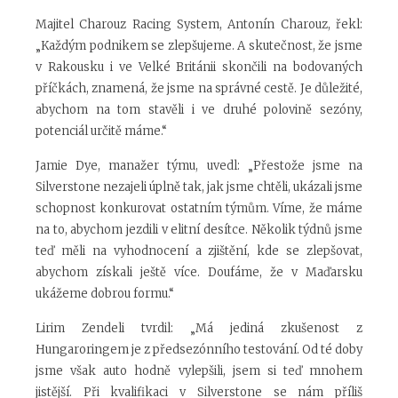
Majitel Charouz Racing System, Antonín Charouz, řekl:
„Každým podnikem se zlepšujeme. A skutečnost, že jsme
v Rakousku i ve Velké Británii skončili na bodovaných
příčkách, znamená, že jsme na správné cestě. Je důležité,
abychom na tom stavěli i ve druhé polovině sezóny,
potenciál určitě máme.“
Jamie Dye, manažer týmu, uvedl: „Přestože jsme na
Silverstone nezajeli úplně tak, jak jsme chtěli, ukázali jsme
schopnost konkurovat ostatním týmům. Víme, že máme
na to, abychom jezdili v elitní desítce. Několik týdnů jsme
teď měli na vyhodnocení a zjištění, kde se zlepšovat,
abychom získali ještě více. Doufáme, že v Maďarsku
ukážeme dobrou formu.“
Lirim Zendeli tvrdil: „Má jediná zkušenost z
Hungaroringem je z předsezónního testování. Od té doby
jsme však auto hodně vylepšili, jsem si teď mnohem
jistější. Při kvalifikaci v Silverstone se nám příliš