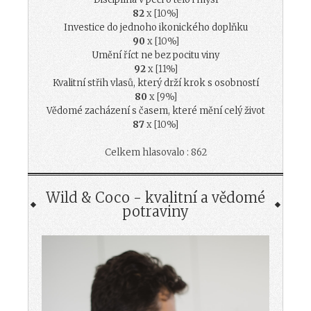
82
x [10%]
Investice do jednoho ikonického doplňku
90
x [10%]
Umění říct ne bez pocitu viny
92
x [11%]
Kvalitní střih vlasů, který drží krok s osobností
80
x [9%]
Vědomé zacházení s časem, které mění celý život
87
x [10%]
Celkem hlasovalo : 862
Wild & Coco - kvalitní a vědomé
potraviny