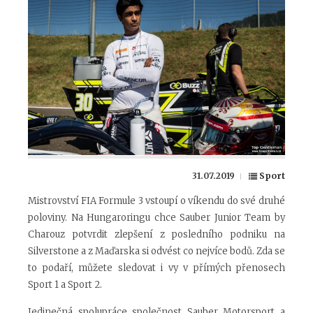
31.07.2019
Sport
Mistrovství FIA Formule 3 vstoupí o víkendu do své druhé
poloviny. Na Hungaroringu chce Sauber Junior Team by
Charouz potvrdit zlepšení z posledního podniku na
Silverstone a z Maďarska si odvést co nejvíce bodů. Zda se
to podaří, můžete sledovat i vy v přímých přenosech
Sport 1 a Sport 2.
Jedinečná spolupráce společnost Sauber Motorsport a