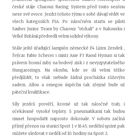
české stáje Charouz Racing System před touto sezónu
nese své ovoce. Jezdci tohoto týmu o sobě dávají vědět ve
všech kategoriích FIA. Po náročném startu se piloti
Sauber Junior Team by Charouz "otrkali" a v Rakousku i
Velké Británii předvedli velmi solidní výkony.
Stále ještě úřadující šampión německé F4 Lirim Zendeli ,
Švýcar Fabio Scherer i mistr Asie F3 Raoul Hyman si tak
právem brousí zuby na bodový zisk i z nevyzpytatelného
Hungaroringu. Na okruhu, kde se dá velmi těžko
předjíždět, to však nebude žádná procházka růžovým
sadem. Alfou a omegou úspěchu tak zřejmě bude už
páteční kvalifikace.
Síly jezdců prověří, kromě už tak náročné trati, i
očekávané vysoké teploty. S pneumatikami tak budou
muset hospodařit naprosto dokonale. V sobotu začíná
přímý přenos na stanici Sport 1 v 16.45, nedělní sprint pak
můžete sledovat v neděli od 10. hodiny na Sport 2.