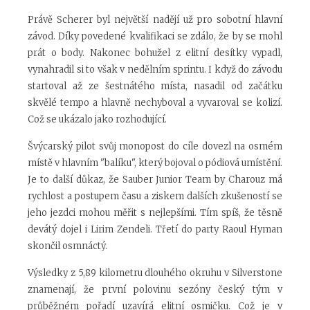
Právě Scherer byl největší nadějí už pro sobotní hlavní
závod. Díky povedené kvalifikaci se zdálo, že by se mohl
prát o body. Nakonec bohužel z elitní desítky vypadl,
vynahradil si to však v nedělním sprintu. I když do závodu
startoval až ze šestnátého místa, nasadil od začátku
skvělé tempo a hlavně nechyboval a vyvaroval se kolizí.
Což se ukázalo jako rozhodující.
Švýcarský pilot svůj monopost do cíle dovezl na osmém
místě v hlavním "balíku", který bojoval o pódiová umístění.
Je to další důkaz, že Sauber Junior Team by Charouz má
rychlost a postupem času a ziskem dalších zkušeností se
jeho jezdci mohou měřit s nejlepšími. Tím spíš, že těsně
devátý dojel i Lirim Zendeli. Třetí do party Raoul Hyman
skončil osmnáctý.
Výsledky z 5,89 kilometru dlouhého okruhu v Silverstone
znamenají, že první polovinu sezóny český tým v
průběžném pořadí uzavírá elitní osmičku. Což je v