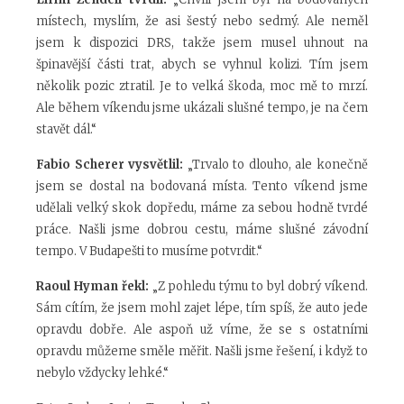
místech, myslím, že asi šestý nebo sedmý. Ale neměl
jsem k dispozici DRS, takže jsem musel uhnout na
špinavější části trat, abych se vyhnul kolizi. Tím jsem
několik pozic ztratil. Je to velká škoda, moc mě to mrzí.
Ale během víkendu jsme ukázali slušné tempo, je na čem
stavět dál.“
Fabio Scherer vysvětlil:
„Trvalo to dlouho, ale konečně
jsem se dostal na bodovaná místa. Tento víkend jsme
udělali velký skok dopředu, máme za sebou hodně tvrdé
práce. Našli jsme dobrou cestu, máme slušné závodní
tempo. V Budapešti to musíme potvrdit.“
Raoul Hyman řekl:
„Z pohledu týmu to byl dobrý víkend.
Sám cítím, že jsem mohl zajet lépe, tím spíš, že auto jede
opravdu dobře. Ale aspoň už víme, že se s ostatními
opravdu můžeme směle měřit. Našli jsme řešení, i když to
nebylo vždycky lehké.“