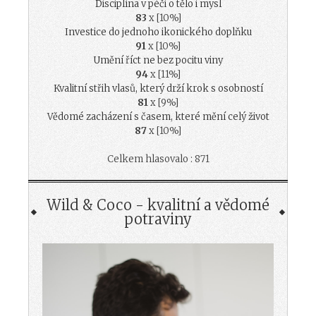
Disciplína v péči o tělo i mysl
83
x [10%]
Investice do jednoho ikonického doplňku
91
x [10%]
Umění říct ne bez pocitu viny
94
x [11%]
Kvalitní střih vlasů, který drží krok s osobností
81
x [9%]
Vědomé zacházení s časem, které mění celý život
87
x [10%]
Celkem hlasovalo : 871
Wild & Coco - kvalitní a vědomé
potraviny