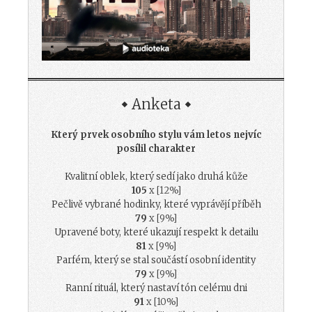
Anketa
Který prvek osobního stylu vám letos nejvíc
posílil charakter
Kvalitní oblek, který sedí jako druhá kůže
105
x [12%]
Pečlivě vybrané hodinky, které vyprávějí příběh
79
x [9%]
Upravené boty, které ukazují respekt k detailu
81
x [9%]
Parfém, který se stal součástí osobní identity
79
x [9%]
Ranní rituál, který nastaví tón celému dni
91
x [10%]