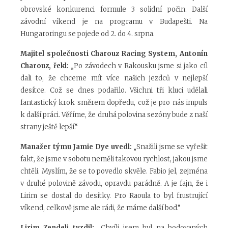
obrovské konkurenci formule 3 solidní počin. Další
závodní víkend je na programu v Budapešti. Na
Hungaroringu se pojede od 2. do 4. srpna.
Majitel společnosti Charouz Racing System, Antonín
Charouz, řekl:
„Po závodech v Rakousku jsme si jako cíl
dali to, že chceme mít více našich jezdců v nejlepší
desítce. Což se dnes podařilo. Všichni tři kluci udělali
fantastický krok směrem dopředu, což je pro nás impuls
k další práci. Věříme, že druhá polovina sezóny bude z naší
strany ještě lepší.“
Manažer týmu Jamie Dye uvedl:
„Snažili jsme se vyřešit
fakt, že jsme v sobotu neměli takovou rychlost, jakou jsme
chtěli. Myslím, že se to povedlo skvěle. Fabio jel, zejména
v druhé polovině závodu, opravdu parádně. A je fajn, že i
Lirim se dostal do desítky. Pro Raoula to byl frustrující
víkend, celkově jsme ale rádi, že máme další bod.“
Lirim Zendeli tvrdil:
„Chvíli jsem byl na bodovaných