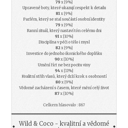
79
x [9%]
Upravené boty, které ukazují respekt k detailu
81
x [9%]
Parfém, který se stal součástí osobní identity
79
x [9%]
Ranní rituál, který nastaví tón celému dni
91
x [10%]
Disciplína v péči o tělo i mysl
82
x [9%]
Investice do jednoho ikonického doplňku
90
x [10%]
Umění říct ne bez pocitu viny
94
x [11%]
Kvalitní střih vlasů, který drží krok s osobností
80
x [9%]
Vědomé zacházení s časem, které mění celý život
87
x [10%]
Celkem hlasovalo : 867
Wild & Coco - kvalitní a vědomé