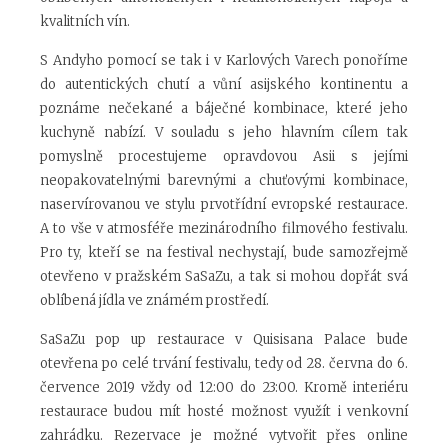
kvalitních vín.
S Andyho pomocí se tak i v Karlových Varech ponoříme
do autentických chutí a vůní asijského kontinentu a
poznáme nečekané a báječné kombinace, které jeho
kuchyně nabízí. V souladu s jeho hlavním cílem tak
pomyslně procestujeme opravdovou Asii s jejími
neopakovatelnými barevnými a chuťovými kombinace,
naservírovanou ve stylu prvotřídní evropské restaurace.
A to vše v atmosféře mezinárodního filmového festivalu.
Pro ty, kteří se na festival nechystají, bude samozřejmě
otevřeno v pražském SaSaZu, a tak si mohou dopřát svá
oblíbená jídla ve známém prostředí.
SaSaZu pop up restaurace v Quisisana Palace bude
otevřena po celé trvání festivalu, tedy od 28. června do 6.
července 2019 vždy od 12:00 do 23:00. Kromě interiéru
restaurace budou mít hosté možnost využít i venkovní
zahrádku. Rezervace je možné vytvořit přes online