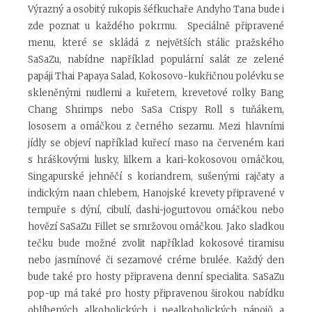
Výrazný a osobitý rukopis šéfkuchaře Andyho Tana bude i
zde poznat u každého pokrmu. Speciálně připravené
menu, které se skládá z největších stálic pražského
SaSaZu, nabídne například populární salát ze zelené
papáji Thai Papaya Salad, Kokosovo-kukřičnou polévku se
skleněnými nudlemi a kuřetem, krevetové rolky Bang
Chang Shrimps nebo SaSa Crispy Roll s tuňákem,
lososem a omáčkou z černého sezamu. Mezi hlavními
jídly se objeví například kuřecí maso na červeném kari
s hráškovými lusky, lilkem a kari-kokosovou omáčkou,
Singapurské jehněčí s koriandrem, sušenými rajčaty a
indickým naan chlebem, Hanojské krevety připravené v
tempuře s dýní, cibulí, dashi-jogurtovou omáčkou nebo
hovězí SaSaZu Fillet se smržovou omáčkou. Jako sladkou
tečku bude možné zvolit například kokosové tiramisu
nebo jasmínové či sezamové créme brulée. Každý den
bude také pro hosty připravena denní specialita. SaSaZu
pop-up má také pro hosty připravenou širokou nabídku
oblíbených alkoholických i nealkoholických nápojů a