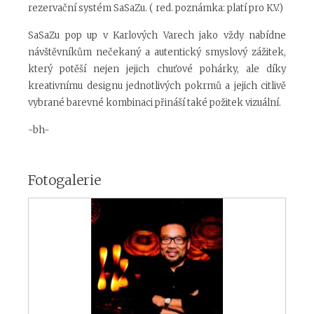
rezervační systém SaSaZu. ( red. poznámka: platí pro K.V.)
SaSaZu pop up v Karlových Varech jako vždy nabídne
návštěvníkům nečekaný a autentický smyslový zážitek,
který potěší nejen jejich chuťové pohárky, ale díky
kreativnímu designu jednotlivých pokrmů a jejich citlivě
vybrané barevné kombinaci přináší také požitek vizuální.
-bh-
Fotogalerie