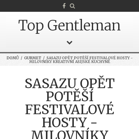
Top Gentleman
DOMŮ
/
GURMET
/ SASAZU OPĚT POTĚŠÍ FESTIVALOVÉ HOSTY -
MILOVNÍKY KREATIVNÍ ASIJSKÉ KUCHYNĚ
SASAZU OPĚT
POTĚŠÍ
FESTIVALOVÉ
HOSTY -
MILOVNÍKY