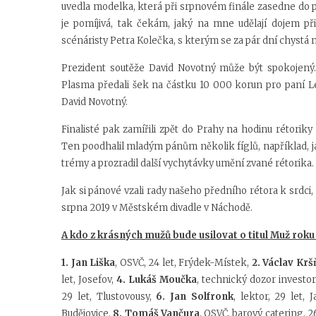
uvedla modelka, která při srpnovém finále zasedne do p
je pomíjivá, tak čekám, jaký na mne udělají dojem př
scénáristy Petra Kolečka, s kterým se za pár dní chystá n
Prezident soutěže David Novotný může být spokojený.
Plasma předali šek na částku 10 000 korun pro paní L
David Novotný.
Finalisté pak zamířili zpět do Prahy na hodinu rétori
Ten poodhalil mladým pánům několik fíglů, například, jak
trémy a prozradil další vychytávky umění zvané rétorika.
Jak si pánové vzali rady našeho předního rétora k srdci, 
srpna 2019 v Městském divadle v Náchodě.
A kdo z krásných mužů bude usilovat o titul Muž roku
1. Jan Liška
, OSVČ, 24 let, Frýdek-Místek,
2. Václav Kr
let, Josefov,
4. Lukáš Moučka
, technický dozor investor
29 let, Tlustovousy,
6. Jan Solfronk
, lektor, 29 let,
Budějovice,
8. Tomáš Vančura
, OSVČ, barový catering, 2