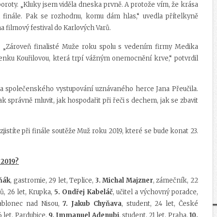
oroty. „Kluky jsem viděla dneska prvně. A protože vím, že krása
i finále. Pak se rozhodnu, komu dám hlas,“ uvedla přítelkyně
a filmový festival do Karlových Varů.
 „Zároveň finalisté Muže roku spolu s vedením firmy Medika
enku Kouřilovou, která trpí vážným onemocnění krve,“ potvrdil
ky a společenského vystupování uznávaného herce Jana Přeučila.
 správně mluvit, jak hospodařit při řeči s dechem, jak se zbavit
zjistíte při finále soutěže Muž roku 2019, které se bude konat 23.
 2019?
šňák
, gastromie, 29 let, Teplice,
3. Michal Majzner
, zámečník, 22
ů, 26 let, Krupka,
5. Ondřej Kabeláč
, učitel a výchovný poradce,
 Jablonec nad Nisou,
7. Jakub Chyňava
, student, 24 let, České
6 let, Pardubice,
9. Immanuel Adenubi
, student, 21 let, Praha,
10.