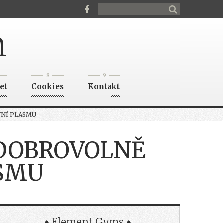
n
8
9
et
Cookies
Kontakt
VNÍ PLASMU
UDOBROVOLNĚ
ASMU
Element Gyms