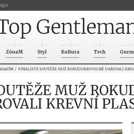
sign
Top Gentlema
3
4
5
6
7
ZónaM
Styl
Kultura
Tech
Gurm
AGAZÍN
/ FINALISTÉ SOUTĚŽE MUŽ ROKUDOBROVOLNĚ DAROVALI KRE
SOUTĚŽE MUŽ ROK
OVALI KREVNÍ PL