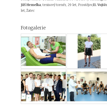
Jiří Hemelka
, tenisový trenér, 29 let, Prostějov,
11. Vojt
let, Žatec
Fotogalerie