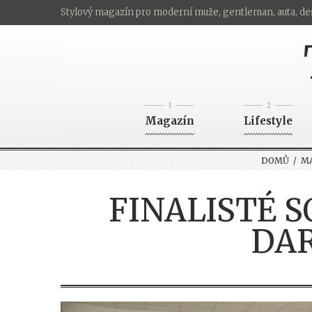
Stylový magazín pro moderní muže, gentleman, auta, de
1
2
-->
Magazín
Lifestyle
DOMŮ
/
M
FINALISTÉ 
DAR