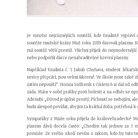
Je mnoho nejrůznějších soutěží, kde finalisté vypráví
soutěže mužské krásy Muž roku 2019 darovali plasmu. Kdy
má soutěž větší prestiž. Všichni přijeli do nejmodernějš
nebo podpořili dárce nenahraditelné krevní plasmy.
Například finalista č. 7, Jakub Chyňava, student lékařsk
sestry při práci, jsou velmi šikovné. Ve škole jsme také 
zatím nepouští.“ Honza Solfronk s číslem 6 si dal od o
záda. Mám v sobě prášky proti bolesti a na odběr se o
Adenubi: „Důvod je úplně prostý. Píchnutí se nebojím, ale
budu alespoň povídat, aby jim ta krátká doba, potřebná k 
Sympaťáky z Muže roku přijela do královehradecké Me
plasmu dává docela často: „Chodím tak jednou za 3 m
pomůže. Ze svého okolí nevím o nikom, kdo by tuto te