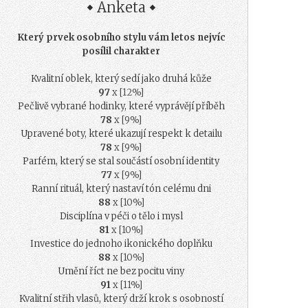
Anketa
Který prvek osobního stylu vám letos nejvíc
posílil charakter
Kvalitní oblek, který sedí jako druhá kůže
97
x [12%]
Pečlivě vybrané hodinky, které vyprávějí příběh
78
x [9%]
Upravené boty, které ukazují respekt k detailu
78
x [9%]
Parfém, který se stal součástí osobní identity
77
x [9%]
Ranní rituál, který nastaví tón celému dni
88
x [10%]
Disciplína v péči o tělo i mysl
81
x [10%]
Investice do jednoho ikonického doplňku
88
x [10%]
Umění říct ne bez pocitu viny
91
x [11%]
Kvalitní střih vlasů, který drží krok s osobností