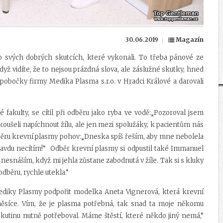
30.06.2019
Magazín
 o svých dobrých skutcích, které vykonali. To třeba pánové ze
ž vidíte, že to nejsou prázdná slova, ale záslužné skutky, hned
í pobočky firmy Medika Plasma s.r.o. v Hradci Králové a darovali
é fakulty, se cítil při odběru jako ryba ve vodě:„Pozoroval jsem
zkoušeli napíchnout žílu, ale jen mezi spolužáky, k pacientům nás
dběru krevní plasmy pohov:„Dneska spíš řeším, aby mne nebolela
pravdu necítím!“ Odběr krevní plasmy si odpustil také Immanuel
 nesnáším, když mi jehla zůstane zabodnutá v žíle. Tak si s kluky
odběru, rychle utekla.“
diky Plasmy podpořit modelka Aneta Vignerová, která krevní
ěsíce. Vím, že je plasma potřebná, tak snad ta moje někomu
kutinu nutně potřeboval. Máme štěstí, které někdo jiný nemá,“