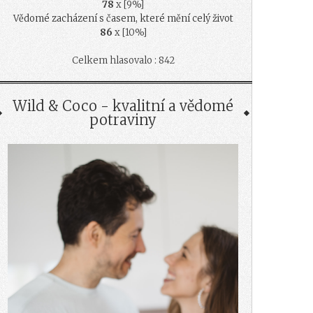
78
x [9%]
Vědomé zacházení s časem, které mění celý život
86
x [10%]
Celkem hlasovalo : 842
Wild & Coco - kvalitní a vědomé
potraviny