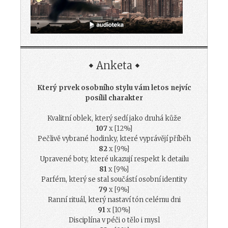
Anketa
Který prvek osobního stylu vám letos nejvíc
posílil charakter
Kvalitní oblek, který sedí jako druhá kůže
107
x [12%]
Pečlivě vybrané hodinky, které vyprávějí příběh
82
x [9%]
Upravené boty, které ukazují respekt k detailu
81
x [9%]
Parfém, který se stal součástí osobní identity
79
x [9%]
Ranní rituál, který nastaví tón celému dni
91
x [10%]
Disciplína v péči o tělo i mysl