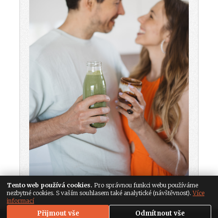
Tento web používá cookies.
Pro správnou funkci webu používáme
nezbytné cookies. S vaším souhlasem také analytické (návštěvnost).
Více
informací
Přijmout vše
Odmítnout vše