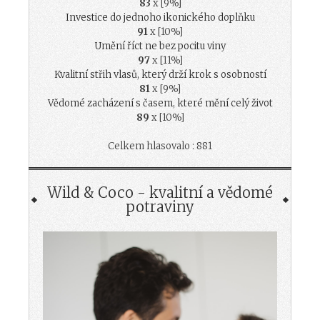
83
x [9%]
Investice do jednoho ikonického doplňku
91
x [10%]
Umění říct ne bez pocitu viny
97
x [11%]
Kvalitní střih vlasů, který drží krok s osobností
81
x [9%]
Vědomé zacházení s časem, které mění celý život
89
x [10%]
Celkem hlasovalo : 881
Wild & Coco - kvalitní a vědomé
potraviny