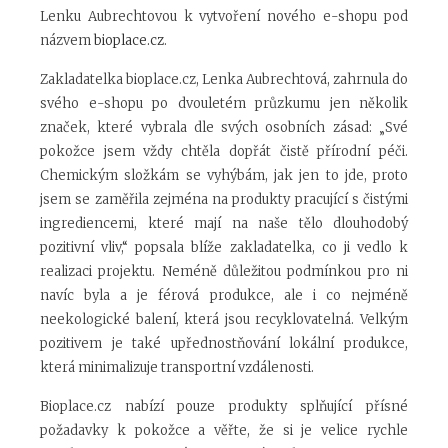
Lenku Aubrechtovou k vytvoření nového e-shopu pod
názvem
bioplace.cz
.
Zakladatelka bioplace.cz, Lenka Aubrechtová, zahrnula do
svého e-shopu po dvouletém průzkumu jen několik
značek, které vybrala dle svých osobních zásad: „Své
pokožce jsem vždy chtěla dopřát čistě přírodní péči.
Chemickým složkám se vyhýbám, jak jen to jde, proto
jsem se zaměřila zejména na produkty pracující s čistými
ingrediencemi, které mají na naše tělo dlouhodobý
pozitivní vliv,“ popsala blíže zakladatelka, co ji vedlo k
realizaci projektu. Neméně důležitou podmínkou pro ni
navíc byla a je férová produkce, ale i co nejméně
neekologické balení, která jsou recyklovatelná. Velkým
pozitivem je také upřednostňování lokální produkce,
která minimalizuje transportní vzdálenosti.
Bioplace.cz nabízí pouze produkty splňující přísné
požadavky k pokožce a věřte, že si je velice rychle