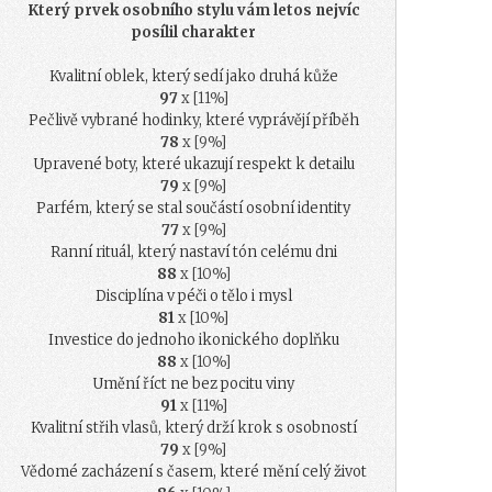
Který prvek osobního stylu vám letos nejvíc
posílil charakter
Kvalitní oblek, který sedí jako druhá kůže
97
x [11%]
Pečlivě vybrané hodinky, které vyprávějí příběh
78
x [9%]
Upravené boty, které ukazují respekt k detailu
79
x [9%]
Parfém, který se stal součástí osobní identity
77
x [9%]
Ranní rituál, který nastaví tón celému dni
88
x [10%]
Disciplína v péči o tělo i mysl
81
x [10%]
Investice do jednoho ikonického doplňku
88
x [10%]
Umění říct ne bez pocitu viny
91
x [11%]
Kvalitní střih vlasů, který drží krok s osobností
79
x [9%]
Vědomé zacházení s časem, které mění celý život