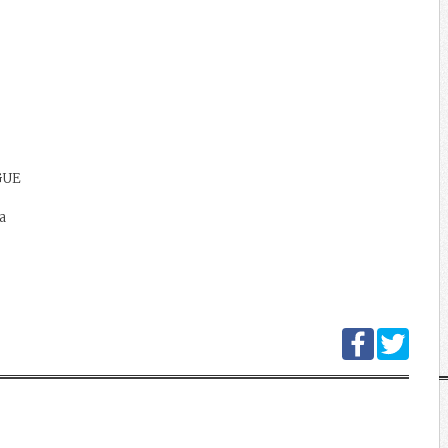
GUE
a