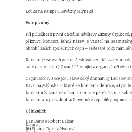
Louka na Kampě u Kavárny Mlýnská
Vstup volný
Při příležitosti první oficiální návštěvy Zuzany Čaputové,
příznivci koncert, jehož název je variací na nesmrteln
období našich společných dějin – šedesáté roky minulého
Koncert je zároveň poctou československé vzájemnosti, k
také darem, který Zuzaně účinkující a organizátoři věnují
Organizátory akce jsou slovenský dramaturg Ladislav S
Kavárna Mlýnská, u které se koncert odehraje, a tým fe
koncertu Zuzana není sama doma, v pátek 21. 6. a sobot
koncert pro prezidentku Slovenské republiky pojmout 
Účinkující:
Dan Bárta a Robert Balzar
Katarzia
Jiří Stivín a Dorota Nvotová