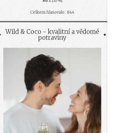
86
x [10%]
Celkem hlasovalo : 844
Wild & Coco - kvalitní a vědomé
potraviny