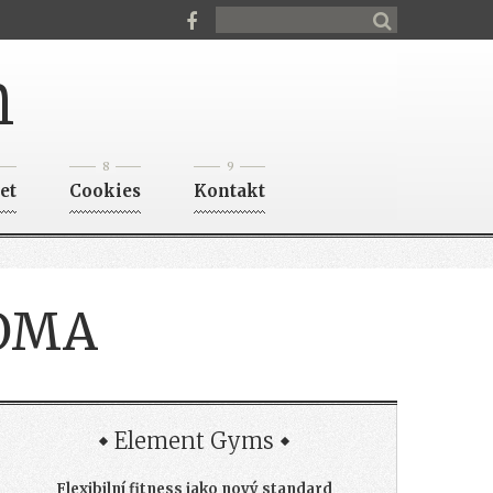
n
8
9
et
Cookies
Kontakt
OMA
Element Gyms
Flexibilní fitness jako nový standard