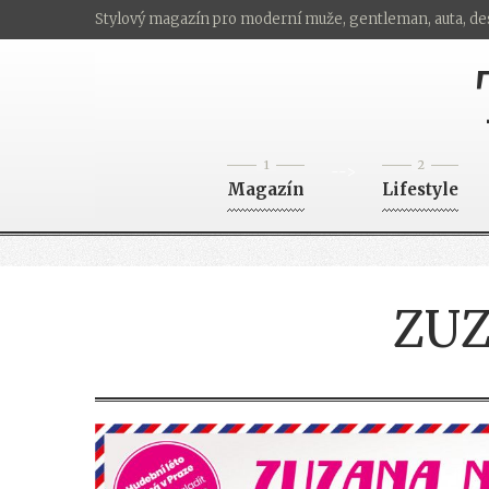
Stylový magazín pro moderní muže, gentleman, auta, de
1
2
-->
Magazín
Lifestyle
ZU