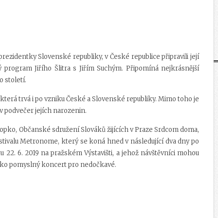
 prezidentky Slovenské republiky, v České republice připravili její
ý program Jiřího Šlitra s Jiřím Suchým. Připomíná nejkrásnější
 století.
terá trvá i po vzniku České a Slovenské republiky. Mimo toho je
 v podvečer jejích narozenin.
nopko, Občanské sdružení Slováků žijících v Praze Srdcom doma,
stivalu Metronome, který se koná hned v následující dva dny po
u 22. 6. 2019 na pražském Výstavišti, a jehož návštěvníci mohou
jako pomyslný koncert pro nedočkavé.