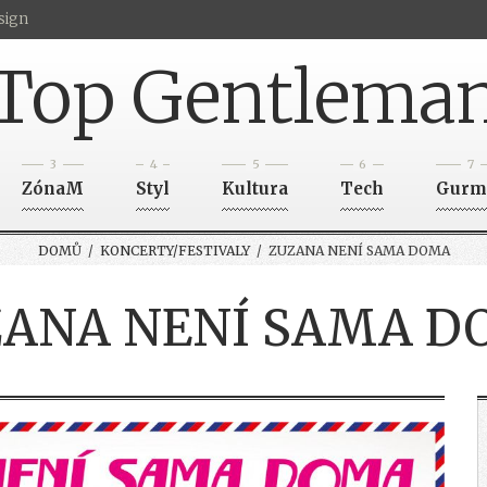
sign
Top Gentlema
3
4
5
6
7
ZónaM
Styl
Kultura
Tech
Gurm
DOMŮ
/
KONCERTY/FESTIVALY
/ ZUZANA NENÍ SAMA DOMA
ZANA NENÍ SAMA D