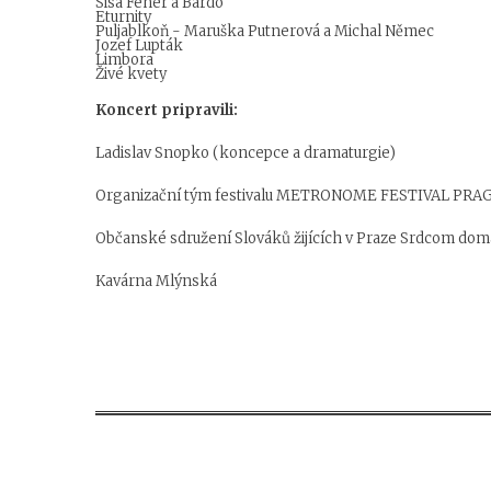
Sisa Fehér a Bardo
Eturnity
Puljablkoň - Maruška Putnerová a Michal Němec
Jozef Lupták
Limbora
Živé kvety
Koncert pripravili:
Ladislav Snopko (koncepce a dramaturgie)
Organizační tým festivalu METRONOME FESTIVAL PRA
Občanské sdružení Slováků žijících v Praze
Srdcom dom
Kavárna Mlýnská