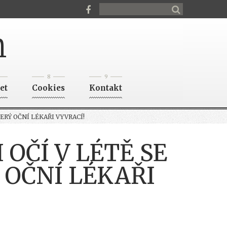
n
8
9
et
Cookies
Kontakt
RÝ OČNÍ LÉKAŘI VYVRACÍ!
OČÍ V LÉTĚ SE
OČNÍ LÉKAŘI