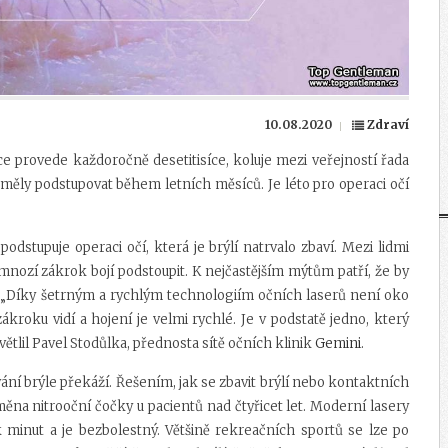
10.08.2020
Zdraví
ce provede každoročně desetitisíce, koluje mezi veřejností řada
eměly podstupovat během letních měsíců. Je léto pro operaci očí
podstupuje operaci očí, která je brýlí natrvalo zbaví. Mezi lidmi
mnozí zákrok bojí podstoupit. K nejčastějším mýtům patří, že by
„Díky šetrným a rychlým technologiím očních laserů není oko
kroku vidí a hojení je velmi rychlé. Je v podstatě jedno, který
větlil Pavel Stodůlka, přednosta sítě očních klinik
Gemini
.
ání brýle překáží. Řešením, jak se zbavit brýlí nebo kontaktních
měna nitrooční čočky u pacientů nad čtyřicet let. Moderní lasery
 minut a je bezbolestný. Většině rekreačních sportů se lze po