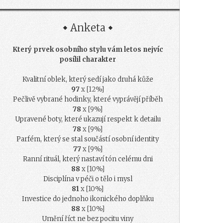
Anketa
Který prvek osobního stylu vám letos nejvíc
posílil charakter
Kvalitní oblek, který sedí jako druhá kůže
97
x [12%]
Pečlivě vybrané hodinky, které vyprávějí příběh
78
x [9%]
Upravené boty, které ukazují respekt k detailu
78
x [9%]
Parfém, který se stal součástí osobní identity
77
x [9%]
Ranní rituál, který nastaví tón celému dni
88
x [10%]
Disciplína v péči o tělo i mysl
81
x [10%]
Investice do jednoho ikonického doplňku
88
x [10%]
Umění říct ne bez pocitu viny