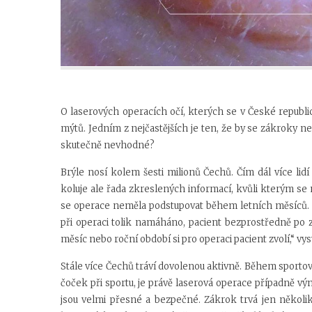
O laserových operacích očí, kterých se v České republi
mýtů. Jedním z nejčastějších je ten, že by se zákroky n
skutečně nevhodné?
Brýle nosí kolem šesti milionů Čechů. Čím dál více lidí 
koluje ale řada zkreslených informací, kvůli kterým se 
se operace neměla podstupovat během letních měsíců. 
při operaci tolik namáháno, pacient bezprostředně po zá
měsíc nebo roční období si pro operaci pacient zvolí,“ vys
Stále více Čechů tráví dovolenou aktivně. Během sportov
čoček při sportu, je právě laserová operace případně vý
jsou velmi přesné a bezpečné. Zákrok trvá jen několik