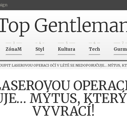
sign
Top Gentlema
3
4
5
6
7
ZónaM
Styl
Kultura
Tech
Gurm
UPIT LASEROVOU OPERACI OČÍ V LÉTĚ SE NEDOPORUČUJE… MÝTUS, KTE
ASEROVOU OPERACI 
JE… MÝTUS, KTERÝ 
VYVRACÍ!