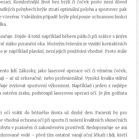
peraci. Komfortnější život bez brýlí či čoček proto není důvod
 prudkých pohybech brýle ztratí optimální polohu a sportovec pak
ole v terénu. V ideálním případě brýle plní pouze ochrannou funkci
lka.
čuje. Dojde-li totiž například během pádu či při srážce s jiným
né riziko poranění oka. Možným řešením je využití kontaktních
o je například plavání, není jejich používání vhodné. Proto stále
ento lidí. Zákroky, jako laserové operace očí či výměnu čoček,
rtují – ať už rekreačně, nebo profesionálně. Vysoká kvalita vidění
uje zvyšovat sportovní výkonnost. Například i jeden z nejlépe
 ostrém zraku, podstoupil laserovou operaci očí. Je jím golfista
očí vrátit do běžného života už druhý den. Pacienti by pro
e vhodná ochrana očí při sportu či nošení kvalitních slunečních
 pobytu v prašném či zakouřeném prostředí. Nedoporučuje se ani
orované vodě – před tím ostatně varují oční lékaři i lidi, kteří