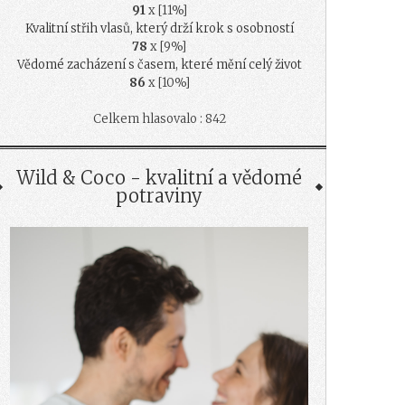
91
x [11%]
Kvalitní střih vlasů, který drží krok s osobností
78
x [9%]
Vědomé zacházení s časem, které mění celý život
86
x [10%]
Celkem hlasovalo : 842
Wild & Coco - kvalitní a vědomé
potraviny