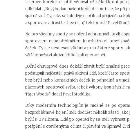
laserové korekci dioptrií věnovat už několik dní po o
odkládat. „Nevýhodou nošení brýlí při sportu je, že při
špatně vidí. Typicky se tak děje například při jízdě na k
a sportovec vidí ostře i bez nich,“ řekl primář Pavel Stodů
Ne pro všechny sporty se nošení ochranných brýlí doporu
sportovcem nebo předmětem k rozbití skel, hrozí znač
čoček. Ty ale nesnesou všichni a pro některé sporty, jak
větší množství aktivních lidí volí operaci očí.
„Oční chirurgové dnes dokáží zbavit brýlí značné proc
podstupují nejčastěji právě aktivní lidé, kteří často spo
bez brýlí nebo kontaktních čoček je pohodlná a umožň
placených sportovců světa, jehož výkony jsou závislé na
Tiger Woods,“ dodal Pavel Stodůlka.
Díky moderním technologiím je možné se po operaci 
bezproblémové hojení měli dodržet několik zásad, jako j
brýlí s UV filtrem. Lidé po operaci by se měli vyhnout
potápění s otevřenýma očima či plavání ve špinavé či chl